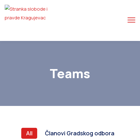
Teams
All
Članovi Gradskog odbora