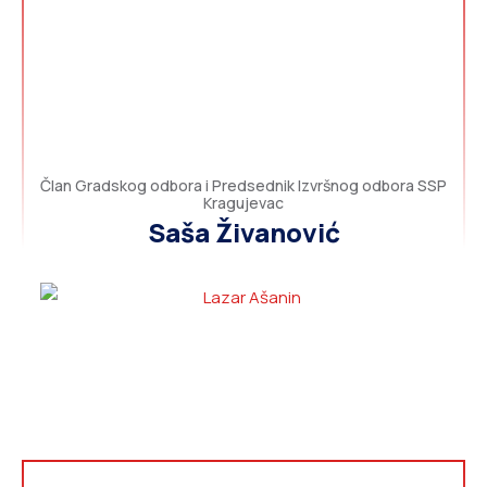
Član Gradskog odbora i Predsednik Izvršnog odbora SSP
Kragujevac
Saša Živanović