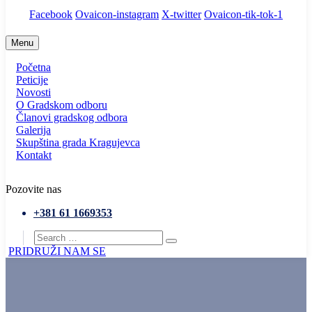
Facebook
Ovaicon-instagram
X-twitter
Ovaicon-tik-tok-1
Menu
Početna
Peticije
Novosti
O Gradskom odboru
Članovi gradskog odbora
Galerija
Skupština grada Kragujevca
Kontakt
Pozovite nas
+381 61 1669353
PRIDRUŽI NAM SE