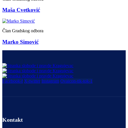
Maša Cvetković
Član Gradskog odbora
Marko Simović
Facebook-f
X-twitter
Instagram
Ovaicon-tik-tok-1
Kontakt