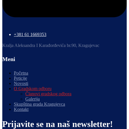
+381 61 1669353
Kralja Aleksandra I Karađorđevića br.90, Kragujevac
Meni
Početna
Peticije
Novosti
O Gradskom odboru
Članovi gradskog odbora
Galerija
Skupština grada Kragujevca
Kontakt
Prijavite se na naš newsletter!