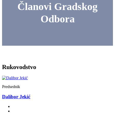
Članovi Gradskog
Odbora
Rukovodstvo
Predsednik
Dalibor Jekić