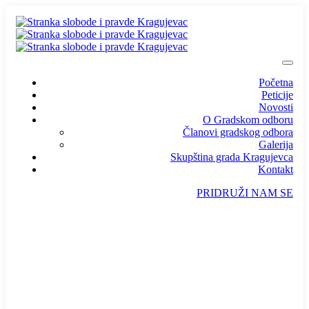
Početna
Peticije
Novosti
O Gradskom odboru
Članovi gradskog odbora
Galerija
Skupština grada Kragujevca
Kontakt
PRIDRUŽI NAM SE
info@ssp-kragujevac.rs
Kralja Aleksandra I Karađorđevića br.90, Kragujevac
Predsednik
/
Potpredsednik
/
SSP Srbija