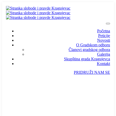
Početna
Peticije
Novosti
O Gradskom odboru
Članovi gradskog odbora
Galerija
Skupština grada Kragujevca
Kontakt
PRIDRUŽI NAM SE
info@ssp-kragujevac.rs
Kralja Aleksandra I Karađorđevića br.90, Kragujevac
Predsednik
/
Potpredsednik
/
SSP Srbija