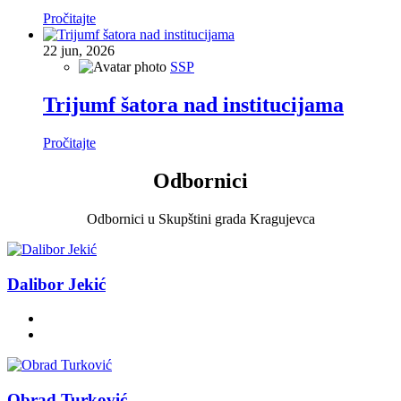
Pročitajte
22
jun, 2026
SSP
Trijumf šatora nad institucijama
Pročitajte
Odbornici
Odbornici u Skupštini grada Kragujevca
Dalibor Jekić
Obrad Turković