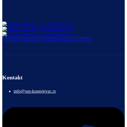
Facebook-f
X-twitter
Instagram
Ovaicon-tik-tok-1
Kontakt
info@ssp-kragujevac.rs