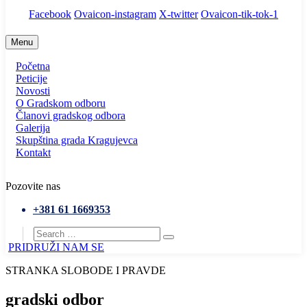
Facebook
Ovaicon-instagram
X-twitter
Ovaicon-tik-tok-1
Menu
Početna
Peticije
Novosti
O Gradskom odboru
Članovi gradskog odbora
Galerija
Skupština grada Kragujevca
Kontakt
Pozovite nas
+381 61 1669353
PRIDRUŽI NAM SE
STRANKA SLOBODE I PRAVDE
gradski odbor