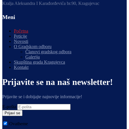
Kralja Aleksandra I Karađorđevića br.90, Kragujevac
Meni
Početna
Peticije
Novosti
O Gradskom odboru
Članovi gradskog odbora
Galerija
Skupština grada Kragujevca
Kontakt
Prijavite se na naš newsletter!
Prijavite se i dobijajte najnovije informacije!
E-pošta
Prijavi se
Ovatheme