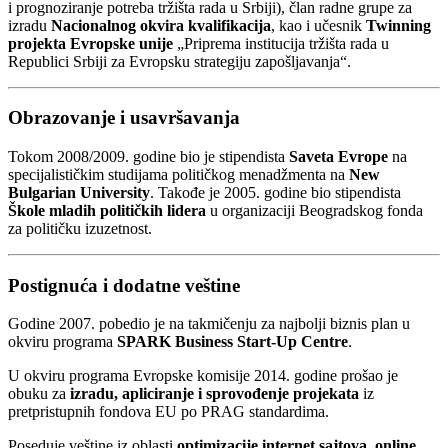
i prognoziranje potreba tržišta rada u Srbiji), član radne grupe za
izradu
Nacionalnog okvira kvalifikacija
, kao i učesnik
Twinning
projekta Evropske unije
„Priprema institucija tržišta rada u
Republici Srbiji za Evropsku strategiju zapošljavanja“.
Obrazovanje i usavršavanja
Tokom 2008/2009. godine bio je stipendista
Saveta Evrope
na
specijalističkim studijama političkog menadžmenta na
New
Bulgarian University
. Takođe je 2005. godine bio stipendista
Škole mladih političkih lidera
u organizaciji Beogradskog fonda
za političku izuzetnost.
Postignuća i dodatne veštine
Godine 2007. pobedio je na takmičenju za najbolji biznis plan u
okviru programa
SPARK Business Start-Up Centre
.
U okviru programa Evropske komisije 2014. godine prošao je
obuku za
izradu, apliciranje i sprovođenje projekata
iz
pretpristupnih fondova EU po PRAG standardima.
Poseduje veštine iz oblasti
optimizacije internet sajtova
,
online