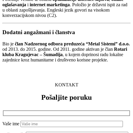
oglašavanja
i
internet marketinga
. Položio je državni ispit za rad
u oblasti zapošljavanja. Engleski jezik govori na visokom
konverzacijskom nivou (C2).
Dodatni angažmani i članstva
Bio je
član Nadzornog odbora preduzeća “Metal Sistemi” d.o.o.
od 2013. do 2015. godine. Od 2011. godine aktivan je član
Rotari
kluba Kragujevac – Šumadija
, u kojem doprinosi radu lokalne
zajednice kroz humanitarne i društveno korisne projekte.
KONTAKT
Pošaljite poruku
Vaše ime