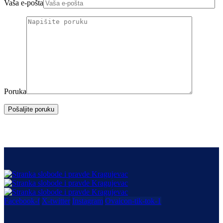
Vaša e-pošta
Poruka
Pošaljite poruku
Facebook-f
X-twitter
Instagram
Ovaicon-tik-tok-1