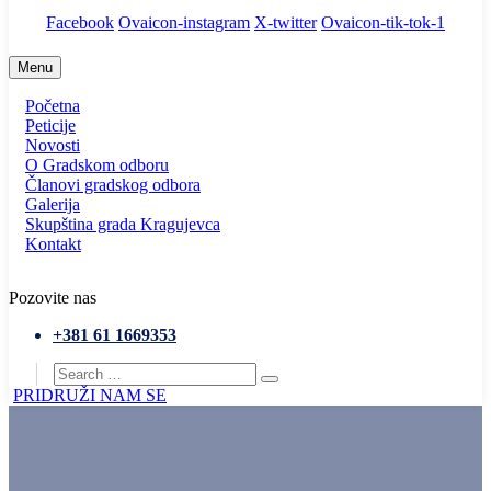
Facebook
Ovaicon-instagram
X-twitter
Ovaicon-tik-tok-1
Menu
Početna
Peticije
Novosti
O Gradskom odboru
Članovi gradskog odbora
Galerija
Skupština grada Kragujevca
Kontakt
Pozovite nas
+381 61 1669353
PRIDRUŽI NAM SE