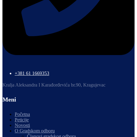
+381 61 1669353
Kralja Aleksandra I Karađorđevića br.90, Kragujevac
Meni
Početna
Peticije
Novosti
O Gradskom odboru
Članovi gradskog odbora