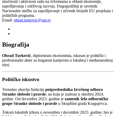
stručnosti i aktivnom radu na reformama u oblasti ekonomije,
zapošljavanja i održivog razvoja. Dugogodišnji je savetnik
Nacionalne službe za zapošljavanje i učesnik brojnih EU projekata i
političkih programa.
Email:
obrad.turkovic@ssp.rs
Biografija
Obrad Turković
, diplomirani ekonomista, iskusan je politički i
profesionalni akter sa bogatom karijerom u lokalnoj i međunarodnoj
sferi.
Političko iskustvo
Trenutno obavlja funkciju
potpredsednika Izvršnog odbora
Stranke slobode i pravde
, na koju je izabran u oktobru 2024.
godine. Od decembra 2023. godine je
zamenik šefa odborničke
grupe Stranke slobode i pravde
u Skupštini grada Kragujevca.
Tokom lokalnih izbora u novembru i decembru 2023. godine, bio je