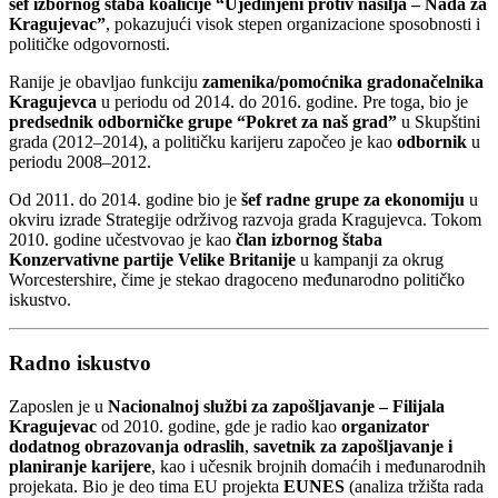
šef izbornog štaba koalicije “Ujedinjeni protiv nasilja – Nada za
Kragujevac”
, pokazujući visok stepen organizacione sposobnosti i
političke odgovornosti.
Ranije je obavljao funkciju
zamenika/pomoćnika gradonačelnika
Kragujevca
u periodu od 2014. do 2016. godine. Pre toga, bio je
predsednik odborničke grupe “Pokret za naš grad”
u Skupštini
grada (2012–2014), a političku karijeru započeo je kao
odbornik
u
periodu 2008–2012.
Od 2011. do 2014. godine bio je
šef radne grupe za ekonomiju
u
okviru izrade Strategije održivog razvoja grada Kragujevca. Tokom
2010. godine učestvovao je kao
član izbornog štaba
Konzervativne partije Velike Britanije
u kampanji za okrug
Worcestershire, čime je stekao dragoceno međunarodno političko
iskustvo.
Radno iskustvo
Zaposlen je u
Nacionalnoj službi za zapošljavanje – Filijala
Kragujevac
od 2010. godine, gde je radio kao
organizator
dodatnog obrazovanja odraslih
,
savetnik za zapošljavanje i
planiranje karijere
, kao i učesnik brojnih domaćih i međunarodnih
projekata. Bio je deo tima EU projekta
EUNES
(analiza tržišta rada