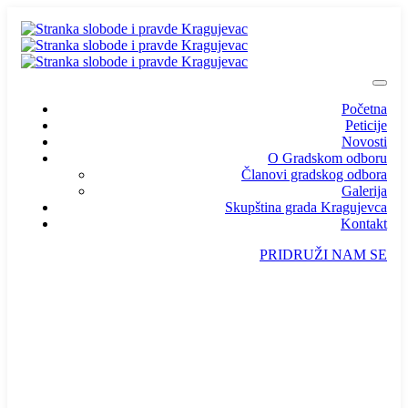
Početna
Peticije
Novosti
O Gradskom odboru
Članovi gradskog odbora
Galerija
Skupština grada Kragujevca
Kontakt
PRIDRUŽI NAM SE
info@ssp-kragujevac.rs
Kralja Aleksandra I Karađorđevića br.90, Kragujevac
Predsednik
/
Potpredsednik
/
SSP Srbija