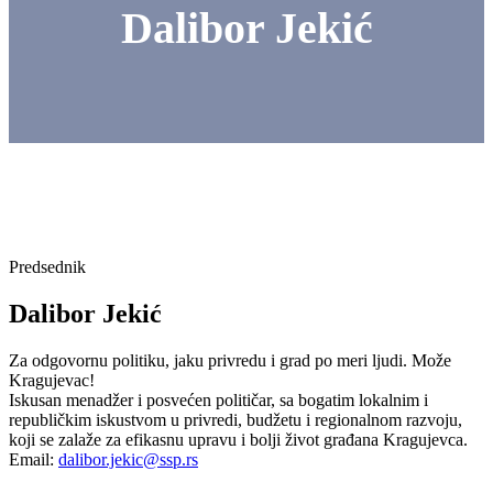
Dalibor Jekić
Predsednik
Dalibor Jekić
Za odgovornu politiku, jaku privredu i grad po meri ljudi. Može
Kragujevac!
Iskusan menadžer i posvećen političar, sa bogatim lokalnim i
republičkim iskustvom u privredi, budžetu i regionalnom razvoju,
koji se zalaže za efikasnu upravu i bolji život građana Kragujevca.
Email:
dalibor.jekic@ssp.rs