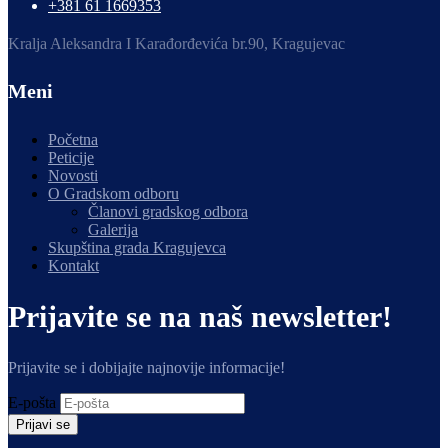
+381 61 1669353
Kralja Aleksandra I Karađorđevića br.90, Kragujevac
Meni
Početna
Peticije
Novosti
O Gradskom odboru
Članovi gradskog odbora
Galerija
Skupština grada Kragujevca
Kontakt
Prijavite se na naš newsletter!
Prijavite se i dobijajte najnovije informacije!
E-pošta
Prijavi se