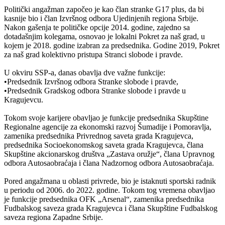
Politički angažman započeo je kao član stranke G17 plus, da bi
kasnije bio i član Izvršnog odbora Ujedinjenih regiona Srbije.
Nakon gašenja te političke opcije 2014. godine, zajedno sa
dotadašnjim kolegama, osnovao je lokalni Pokret za naš grad, u
kojem je 2018. godine izabran za predsednika. Godine 2019, Pokret
za naš grad kolektivno pristupa Stranci slobode i pravde.
U okviru SSP-a, danas obavlja dve važne funkcije:
•Predsednik Izvršnog odbora Stranke slobode i pravde,
•Predsednik Gradskog odbora Stranke slobode i pravde u
Kragujevcu.
Tokom svoje karijere obavljao je funkcije predsednika Skupštine
Regionalne agencije za ekonomski razvoj Šumadije i Pomoravlja,
zamenika predsednika Privrednog saveta grada Kragujevca,
predsednika Socioekonomskog saveta grada Kragujevca, člana
Skupštine akcionarskog društva „Zastava oružje“, člana Upravnog
odbora Autosaobraćaja i člana Nadzornog odbora Autosaobraćaja.
Pored angažmana u oblasti privrede, bio je istaknuti sportski radnik
u periodu od 2006. do 2022. godine. Tokom tog vremena obavljao
je funkcije predsednika OFK „Arsenal“, zamenika predsednika
Fudbalskog saveza grada Kragujevca i člana Skupštine Fudbalskog
saveza regiona Zapadne Srbije.