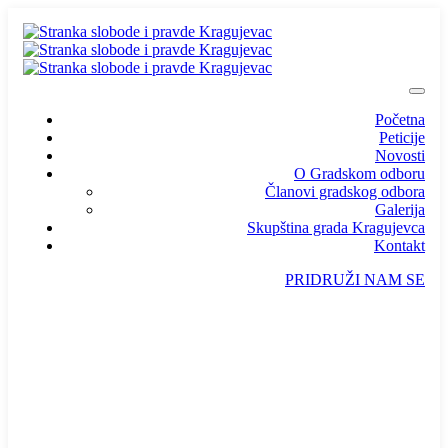
Početna
Peticije
Novosti
O Gradskom odboru
Članovi gradskog odbora
Galerija
Skupština grada Kragujevca
Kontakt
PRIDRUŽI NAM SE
info@ssp-kragujevac.rs
Kralja Aleksandra I Karađorđevića br.90, Kragujevac
Predsednik
/
Potpredsednik
/
SSP Srbija