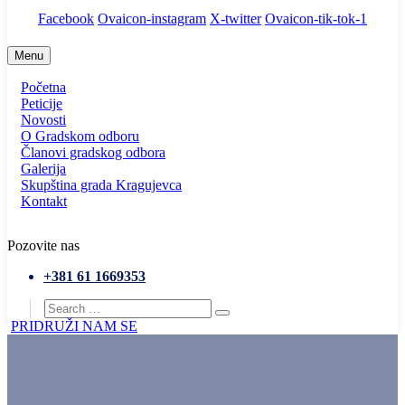
Facebook
Ovaicon-instagram
X-twitter
Ovaicon-tik-tok-1
Menu
Početna
Peticije
Novosti
O Gradskom odboru
Članovi gradskog odbora
Galerija
Skupština grada Kragujevca
Kontakt
Pozovite nas
+381 61 1669353
PRIDRUŽI NAM SE