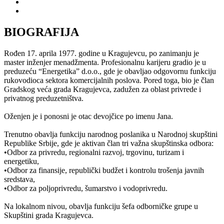
BIOGRAFIJA
Rođen 17. aprila 1977. godine u Kragujevcu, po zanimanju je
master inženjer menadžmenta. Profesionalnu karijeru gradio je u
preduzeću “Energetika” d.o.o., gde je obavljao odgovornu funkciju
rukovodioca sektora komercijalnih poslova. Pored toga, bio je član
Gradskog veća grada Kragujevca, zadužen za oblast privrede i
privatnog preduzetništva.
Oženjen je i ponosni je otac devojčice po imenu Jana.
Trenutno obavlja funkciju narodnog poslanika u Narodnoj skupštini
Republike Srbije, gde je aktivan član tri važna skupštinska odbora:
•Odbor za privredu, regionalni razvoj, trgovinu, turizam i
energetiku,
•Odbor za finansije, republički budžet i kontrolu trošenja javnih
sredstava,
•Odbor za poljoprivredu, šumarstvo i vodoprivredu.
Na lokalnom nivou, obavlja funkciju šefa odborničke grupe u
Skupštini grada Kragujevca.