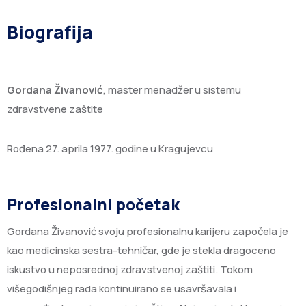
Biografija
Gordana Živanović
, master menadžer u sistemu
zdravstvene zaštite
Rođena 27. aprila 1977. godine u Kragujevcu
Profesionalni početak
Gordana Živanović svoju profesionalnu karijeru započela je
kao medicinska sestra-tehničar, gde je stekla dragoceno
iskustvo u neposrednoj zdravstvenoj zaštiti. Tokom
višegodišnjeg rada kontinuirano se usavršavala i