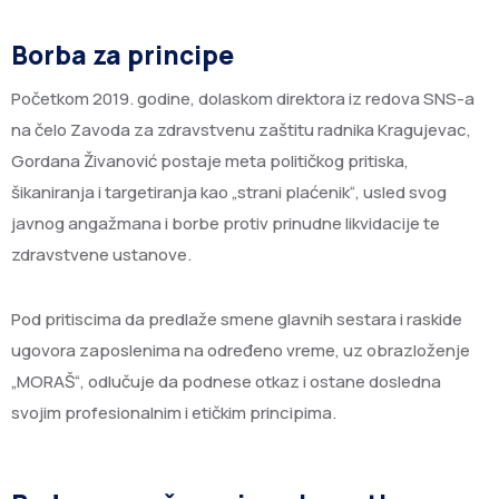
Borba za principe
Početkom 2019. godine, dolaskom direktora iz redova SNS-a
na čelo Zavoda za zdravstvenu zaštitu radnika Kragujevac,
Gordana Živanović postaje meta političkog pritiska,
šikaniranja i targetiranja kao „strani plaćenik“, usled svog
javnog angažmana i borbe protiv prinudne likvidacije te
zdravstvene ustanove.
Pod pritiscima da predlaže smene glavnih sestara i raskide
ugovora zaposlenima na određeno vreme, uz obrazloženje
„MORAŠ“, odlučuje da podnese otkaz i ostane dosledna
svojim profesionalnim i etičkim principima.