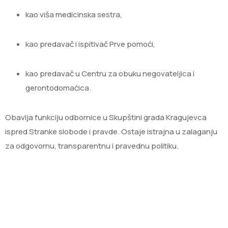
kao viša medicinska sestra,
kao predavač i ispitivač Prve pomoći,
kao predavač u Centru za obuku negovateljica i
gerontodomaćica.
Obavlja funkciju odbornice u Skupštini grada Kragujevca
ispred Stranke slobode i pravde. Ostaje istrajna u zalaganju
za odgovornu, transparentnu i pravednu politiku.