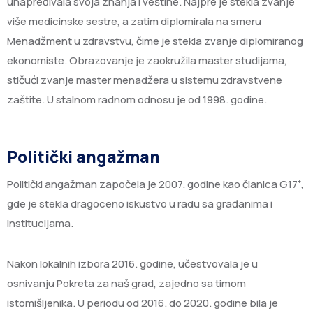
unapređivala svoja znanja i veštine. Najpre je stekla zvanje
više medicinske sestre, a zatim diplomirala na smeru
Menadžment u zdravstvu, čime je stekla zvanje diplomiranog
ekonomiste. Obrazovanje je zaokružila master studijama,
stičući zvanje master menadžera u sistemu zdravstvene
zaštite. U stalnom radnom odnosu je od 1998. godine.
Politički angažman
Politički angažman započela je 2007. godine kao članica G17⁺,
gde je stekla dragoceno iskustvo u radu sa građanima i
institucijama.
Nakon lokalnih izbora 2016. godine, učestvovala je u
osnivanju Pokreta za naš grad, zajedno sa timom
istomišljenika. U periodu od 2016. do 2020. godine bila je