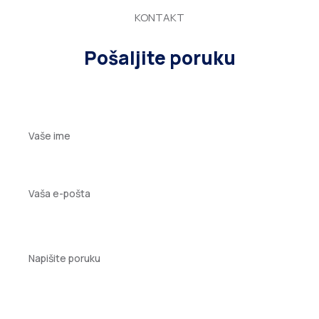
KONTAKT
Pošaljite poruku
Vaše
ime
Vaša
e-
pošta
Poruka