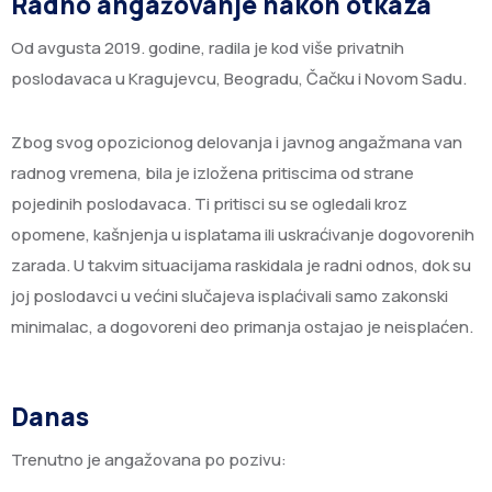
Radno angažovanje nakon otkaza
Od avgusta 2019. godine, radila je kod više privatnih
poslodavaca u Kragujevcu, Beogradu, Čačku i Novom Sadu.
Zbog svog opozicionog delovanja i javnog angažmana van
radnog vremena, bila je izložena pritiscima od strane
pojedinih poslodavaca. Ti pritisci su se ogledali kroz
opomene, kašnjenja u isplatama ili uskraćivanje dogovorenih
zarada. U takvim situacijama raskidala je radni odnos, dok su
joj poslodavci u većini slučajeva isplaćivali samo zakonski
minimalac, a dogovoreni deo primanja ostajao je neisplaćen.
Danas
Trenutno je angažovana po pozivu: