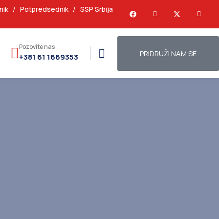
nik
/
Potpredsednik
/
SSP Srbija
Pozovite nas
PRIDRUŽI NAM SE
+381 61 1669353