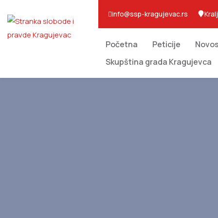
info@ssp-kragujevac.rs
Kral
Početna
Peticije
Novos
Skupština grada Kragujevca