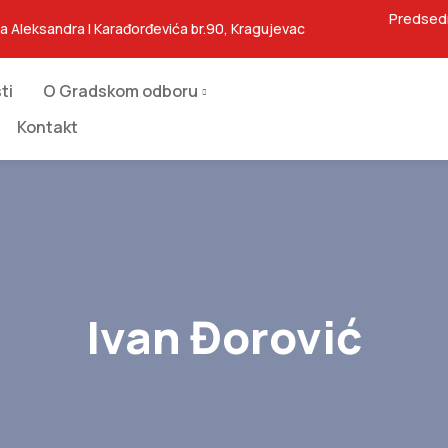
Predsed
ja Aleksandra I Karađorđevića br.90, Kragujevac
ti
O Gradskom odboru
Kontakt
Ivan Đorović