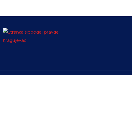
Kontakt
Men
info@ssp-kragujevac.rs
Poče
Petici
+381 61 1669353