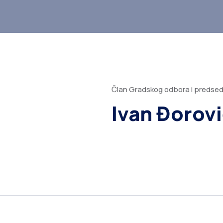
Član Gradskog odbora i predsed
Ivan Đorov