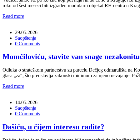
roku od šest meseci biti izgrađen modularni objekat RH centra u Kra
Read more
29.05.2026
Saopštenja
0 Comments
Momčiloviću, stavite van snage nezakonit
Odluka o strateškom partnerstvu za parcelu Dečjeg odmarališta na Ko
glasa „za“, što predstavlja zakonski minimum za njeno usvajanje. Paž
Read more
14.05.2026
Saopštenja
0 Comments
Dašiću, u čijem interesu radite?