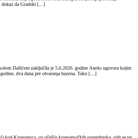
dan dokaz da Gradski […]
ikolom Dašićem zaključila je 5.6.2026. godine Aneks ugovora kojim
 godine, dva dana pre otvaranja bazena. Tako […]
aći kod Kragujevca, uz učešće kragujevačkih naprednjaka, vidi se taj