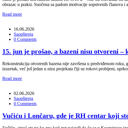
obrazac u praksi. Suočena sa padom motivacije sopstvenih članova i 
Read more
16.06.2026
Saopštenja
0 Comments
15. jun je prošao, a bazeni nisu otvoreni –
Rekonstrukcija otvorenih bazena nije završena u predviđenom roku, grad
izuzetak, već još jedan u nizu projekata čiji su rokovi probijeni, upr
Read more
02.06.2026
Saopštenja
0 Comments
Vučiću i Lončaru, gde je RH centar koji s
Vučiću, sinoć ste po ko zna koji put najavili da će se u Kragujevcu iz