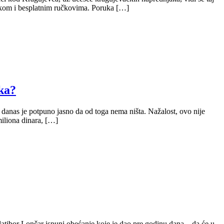
zikom i besplatnim ručkovima. Poruka […]
oka?
, danas je potpuno jasno da od toga nema ništa. Nažalost, ovo nije
miliona dinara, […]
Zlatibor Lončar ispuni obećanje koje je dao pre godinu dana – da će u