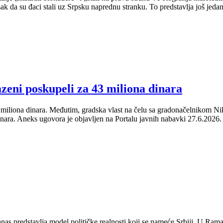
tisak da su đaci stali uz Srpsku naprednu stranku. To predstavlja još je
zeni poskupeli za 43 miliona dinara
 miliona dinara. Međutim, gradska vlast na čelu sa gradonačelnikom N
ara. Aneks ugovora je objavljen na Portalu javnih nabavki 27.6.2026.
anas predstavlja model političke realnosti koji se nameće Srbiji. U Ram