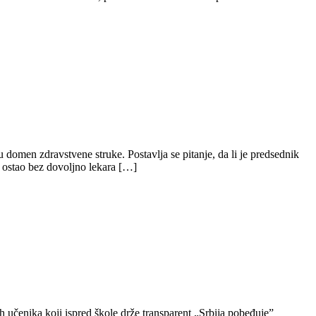
domen zdravstvene struke. Postavlja se pitanje, da li je predsednik
m ostao bez dovoljno lekara […]
ih učenika koji ispred škole drže transparent „Srbija pobeđuje”