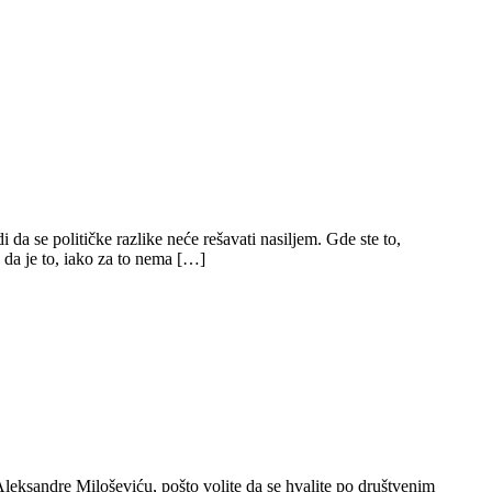
a se političke razlike neće rešavati nasiljem. Gde ste to,
 da je to, iako za to nema […]
Aleksandre Miloševiću, pošto volite da se hvalite po društvenim