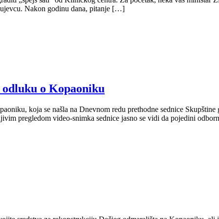
gujevcu. Nakon godinu dana, pitanje […]
u odluku o Kopaoniku
paoniku, koja se našla na Dnevnom redu prethodne sednice Skupštine gr
ljivim pregledom video-snimka sednice jasno se vidi da pojedini odborni