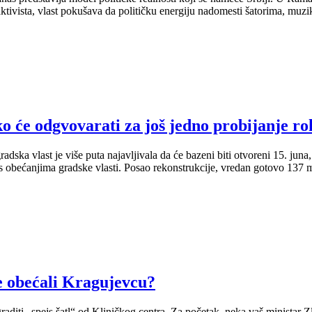
aktivista, vlast pokušava da političku energiju nadomesti šatorima, mu
 ko će odgvovarati za još jedno probijanje r
ska vlast je više puta najavljivala da će bazeni biti otvoreni 15. juna
kos obećanjima gradske vlasti. Posao rekonstrukcije, vredan gotovo 137 
te obećali Kragujevcu?
graditi „spejs šatl“ od Kliničkog centra. Za početak, neka vaš ministar 