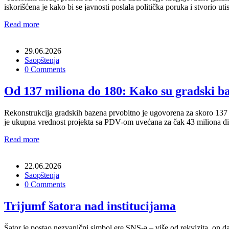
iskorišćena je kako bi se javnosti poslala politička poruka i stvorio u
Read more
29.06.2026
Saopštenja
0 Comments
Od 137 miliona do 180: Kako su gradski ba
Rekonstrukcija gradskih bazena prvobitno je ugovorena za skoro 137
je ukupna vrednost projekta sa PDV-om uvećana za čak 43 miliona din
Read more
22.06.2026
Saopštenja
0 Comments
Trijumf šatora nad institucijama
Šator je postao nezvanični simbol ere SNS-a – više od rekvizita, on d