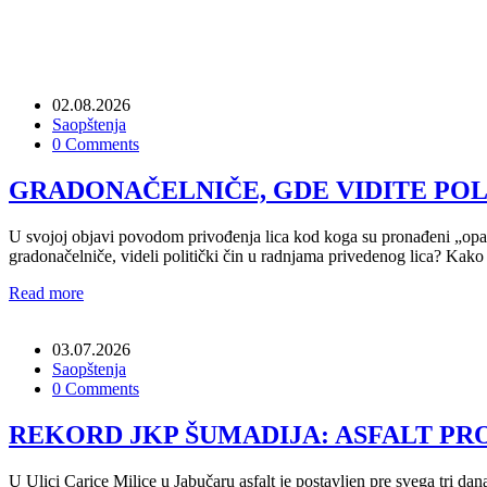
02.08.2026
Saopštenja
0 Comments
GRADONAČELNIČE, GDE VIDITE POLI
U svojoj objavi povodom privođenja lica kod koga su pronađeni „opasni
gradonačelniče, videli politički čin u radnjama privedenog lica? Kako
Read more
03.07.2026
Saopštenja
0 Comments
REKORD JKP ŠUMADIJA: ASFALT PRO
U Ulici Carice Milice u Jabučaru asfalt je postavljen pre svega tri d