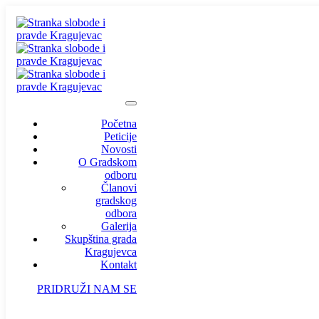
Početna
Peticije
Novosti
O Gradskom
odboru
Članovi
gradskog
odbora
Galerija
Skupština grada
Kragujevca
Kontakt
PRIDRUŽI NAM SE