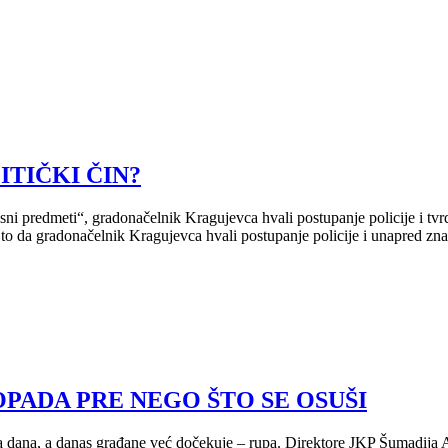
TIČKI ČIN?
 predmeti“, gradonačelnik Kragujevca hvali postupanje policije i tvrdi d
 to da gradonačelnik Kragujevca hvali postupanje policije i unapred zna
PADA PRE NEGO ŠTO SE OSUŠI
ana dana, a danas građane već dočekuje – rupa. Direktore JKP Šumadija 