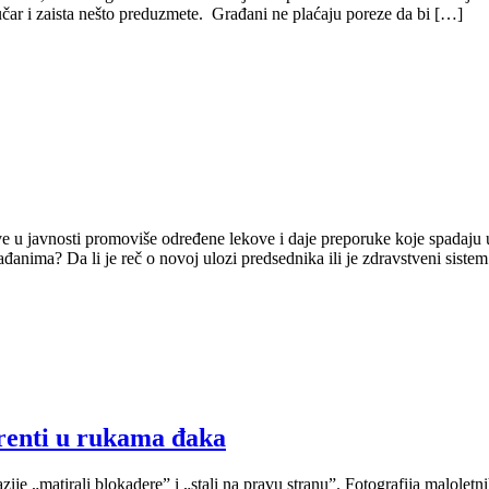
ar i zaista nešto preduzmete. Građani ne plaćaju poreze da bi […]
 u javnosti promoviše određene lekove i daje preporuke koje spadaju u 
anima? Da li je reč o novoj ulozi predsednika ili je zdravstveni siste
renti u rukama đaka
je „matirali blokadere” i „stali na pravu stranu”. Fotografija maloletn