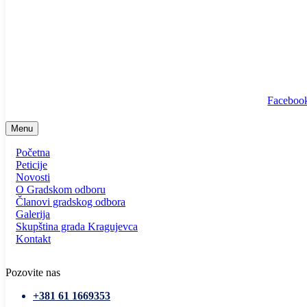
info@ssp-kragujevac.rs
Kralja Aleksandra I Karađorđevića br.90, Kragujevac
Predsednik
/
Potpredsednik
/
SSP Srbija
Faceboo
Menu
Početna
Peticije
Novosti
O Gradskom odboru
Članovi gradskog odbora
Galerija
Skupština grada Kragujevca
Kontakt
Pozovite nas
+381 61 1669353