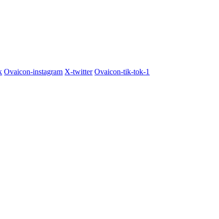
k
Ovaicon-instagram
X-twitter
Ovaicon-tik-tok-1