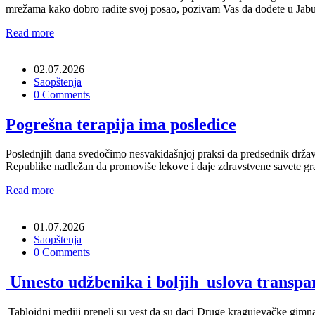
mrežama kako dobro radite svoj posao, pozivam Vas da dođete u Jabuč
Read more
02.07.2026
Saopštenja
0 Comments
Pogrešna terapija ima posledice
Poslednjih dana svedočimo nesvakidašnjoj praksi da predsednik države
Republike nadležan da promoviše lekove i daje zdravstvene savete građ
Read more
01.07.2026
Saopštenja
0 Comments
Umesto udžbenika i boljih uslova transpa
Tabloidni mediji preneli su vest da su đaci Druge kragujevačke gimnazi