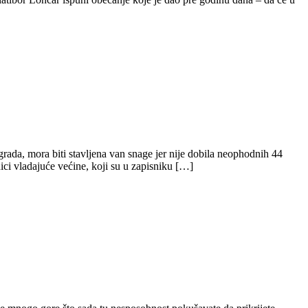
ada, mora biti stavljena van snage jer nije dobila neophodnih 44
ci vladajuće većine, koji su u zapisniku […]