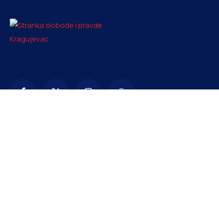
Kontakt
info@ssp-kragujevac.rs
+381 61 1669353