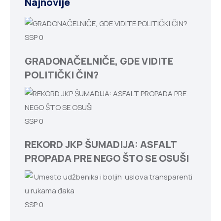
Najnovije
SSP
0
GRADONAČELNIČE, GDE VIDITE
POLITIČKI ČIN?
SSP
0
REKORD JKP ŠUMADIJA: ASFALT
PROPADA PRE NEGO ŠTO SE OSUŠI
SSP
0