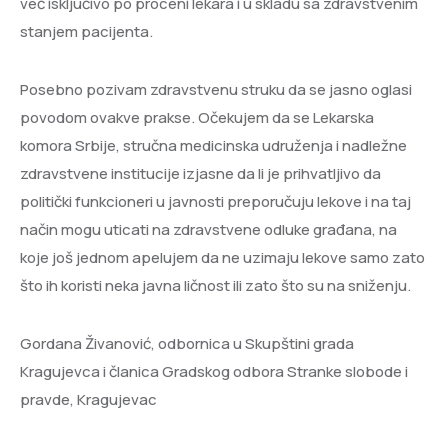
već isključivo po proceni lekara i u skladu sa zdravstvenim
stanjem pacijenta.
Posebno pozivam zdravstvenu struku da se jasno oglasi
povodom ovakve prakse. Očekujem da se Lekarska
komora Srbije, stručna medicinska udruženja i nadležne
zdravstvene institucije izjasne da li je prihvatljivo da
politički funkcioneri u javnosti preporučuju lekove i na taj
način mogu uticati na zdravstvene odluke građana, na
koje još jednom apelujem da ne uzimaju lekove samo zato
što ih koristi neka javna ličnost ili zato što su na sniženju.
Gordana Živanović, odbornica u Skupštini grada
Kragujevca i članica Gradskog odbora Stranke slobode i
pravde, Kragujevac