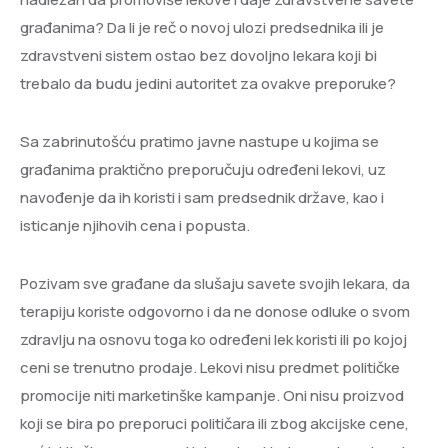
građanima? Da li je reč o novoj ulozi predsednika ili je
zdravstveni sistem ostao bez dovoljno lekara koji bi
trebalo da budu jedini autoritet za ovakve preporuke?
Sa zabrinutošću pratimo javne nastupe u kojima se
građanima praktično preporučuju određeni lekovi, uz
navođenje da ih koristi i sam predsednik države, kao i
isticanje njihovih cena i popusta.
Pozivam sve građane da slušaju savete svojih lekara, da
terapiju koriste odgovorno i da ne donose odluke o svom
zdravlju na osnovu toga ko određeni lek koristi ili po kojoj
ceni se trenutno prodaje. Lekovi nisu predmet političke
promocije niti marketinške kampanje. Oni nisu proizvod
koji se bira po preporuci političara ili zbog akcijske cene,