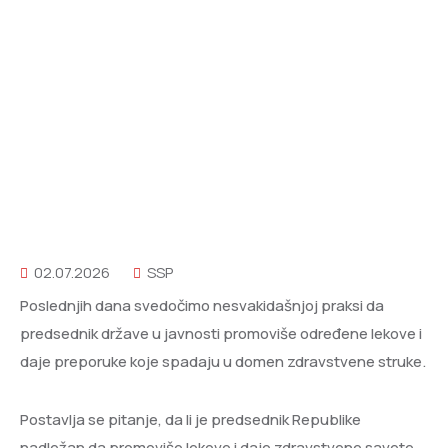
02.07.2026
SSP
Poslednjih dana svedočimo nesvakidašnjoj praksi da
predsednik države u javnosti promoviše određene lekove i
daje preporuke koje spadaju u domen zdravstvene struke.
Postavlja se pitanje, da li je predsednik Republike
nadležan da promoviše lekove i daje zdravstvene savete