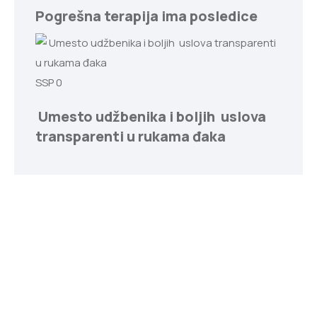
Pogrešna terapija ima posledice
SSP
0
Umesto udžbenika i boljih uslova
transparenti u rukama đaka