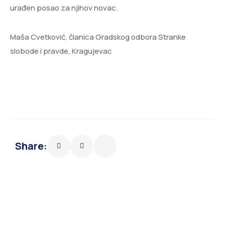
urađen posao za njihov novac.
Maša Cvetković, članica Gradskog odbora Stranke
slobode i pravde, Kragujevac
Share: