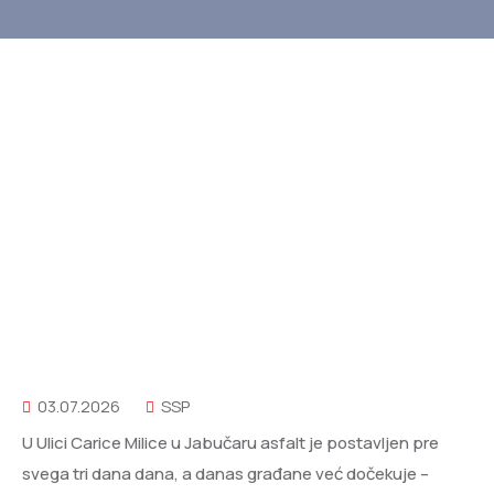
03.07.2026
SSP
U Ulici Carice Milice u Jabučaru asfalt je postavljen pre
svega tri dana dana, a danas građane već dočekuje –