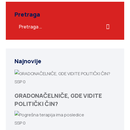
Pretraga
Najnovije
SSP
0
GRADONAČELNIČE, GDE VIDITE
POLITIČKI ČIN?
SSP
0