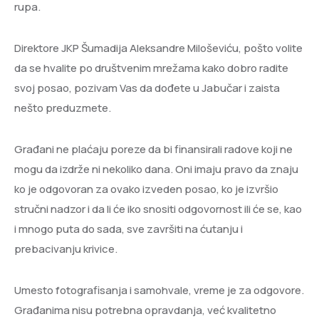
rupa.
Direktore JKP Šumadija Aleksandre Miloševiću, pošto volite
da se hvalite po društvenim mrežama kako dobro radite
svoj posao, pozivam Vas da dođete u Jabučar i zaista
nešto preduzmete.
Građani ne plaćaju poreze da bi finansirali radove koji ne
mogu da izdrže ni nekoliko dana. Oni imaju pravo da znaju
ko je odgovoran za ovako izveden posao, ko je izvršio
stručni nadzor i da li će iko snositi odgovornost ili će se, kao
i mnogo puta do sada, sve završiti na ćutanju i
prebacivanju krivice.
Umesto fotografisanja i samohvale, vreme je za odgovore.
Građanima nisu potrebna opravdanja, već kvalitetno