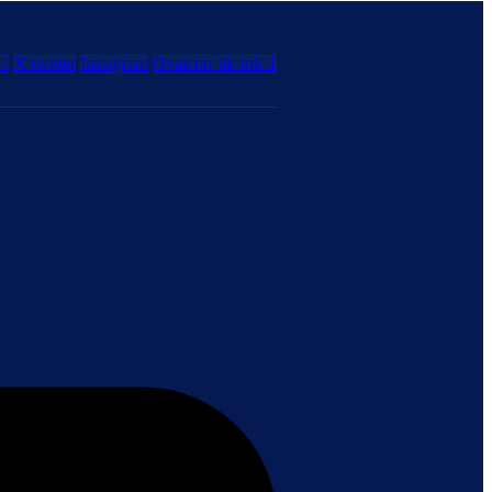
-f
X-twitter
Instagram
Ovaicon-tik-tok-1