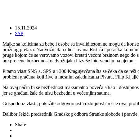
15.11.2024
SSP
Majke sa kolicima za bebe i osobe sa invaliditetom ne mogu da koris
pružnog prelaza. Nadvožnjak u ulici Jovana Ristića i pešačka komunik
pruge kojom će se verovatno vozovi kretati većom brzinom nego do sa
pre procene bezbednost nadvožnjaka i izvrše intervenciju na njemu.
Pitamo vlast SNS-a, SPS-a i 300 Kragujevčana šta se čeka da se reši ov
problem građana koji žive u mesnim zajednicama Pivara, Filip Kljajić i
Na ovaj način bi se bezbednost maksimalno povećala kao i dostupnos
jer se građani žale da nisu bezbedni u večernjim satima.
Gospodo iz vlasti, pokažite odgovornost i ozbiljnost i rešite ovaj pro
Dalibor Jekić, predsednik Gradskog odbora Stranke slobode i pravde
Share: