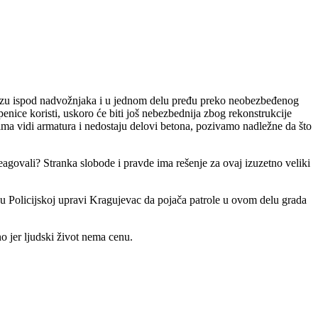
stazu ispod nadvožnjaka i u jednom delu pređu preko neobezbeđenog
nice koristi, uskoro će biti još nebezbednija zbog rekonstrukcije
ma vidi armatura i nedostaju delovi betona, pozivamo nadležne da što
eagovali? Stranka slobode i pravde ima rešenje za ovaj izuzetno veliki
 Policijskoj upravi Kragujevac da pojača patrole u ovom delu grada
no jer ljudski život nema cenu.