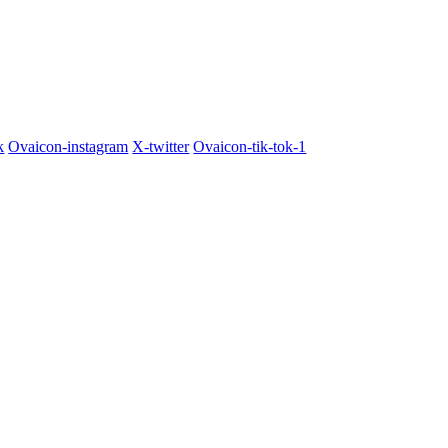
k
Ovaicon-instagram
X-twitter
Ovaicon-tik-tok-1