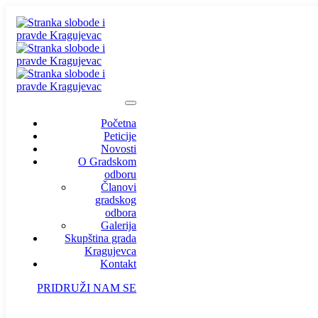
Početna
Peticije
Novosti
O Gradskom
odboru
Članovi
gradskog
odbora
Galerija
Skupština grada
Kragujevca
Kontakt
PRIDRUŽI NAM SE