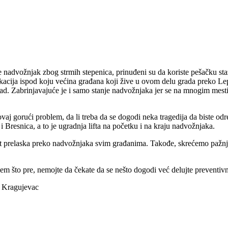
te nadvožnjak zbog strmih stepenica, prinuđeni su da koriste pešačku 
acija ispod koju većina građana koji žive u ovom delu grada preko Lepe
d. Zabrinjavajuće je i samo stanje nadvožnjaka jer se na mnogim mesti
aj gorući problem, da li treba da se dogodi neka tragedija da biste odr
 Bresnica, a to je ugradnja lifta na početku i na kraju nadvožnjaka.
t prelaska preko nadvožnjaka svim građanima. Takođe, skrećemo pažnju
blem što pre, nemojte da čekate da se nešto dogodi već delujte preventiv
, Kragujevac