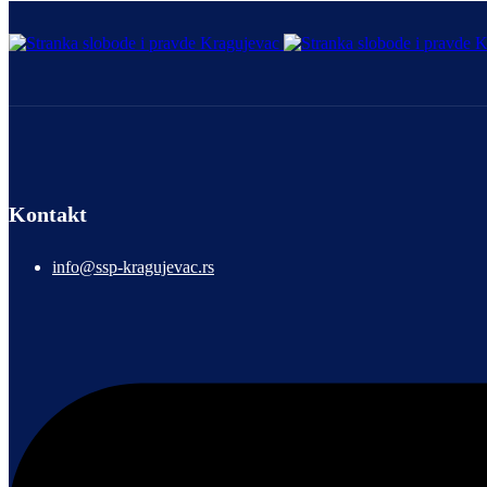
Kontakt
info@ssp-kragujevac.rs