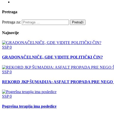
Pretraga
Pretraga za:
Najnovije
SSP
0
GRADONAČELNIČE, GDE VIDITE POLITIČKI ČIN?
SSP
0
REKORD JKP ŠUMADIJA: ASFALT PROPADA PRE NEGO 
SSP
0
Pogrešna terapija ima posledice