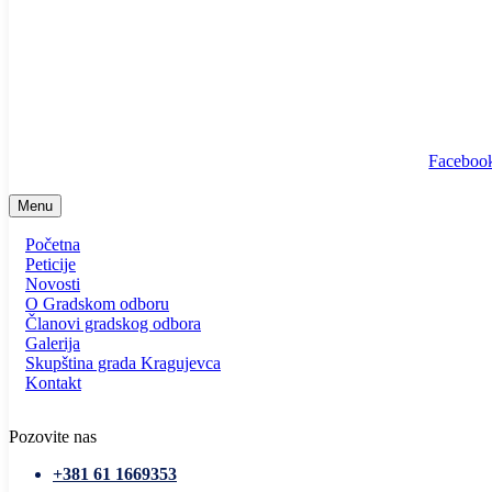
info@ssp-kragujevac.rs
Kralja Aleksandra I Karađorđevića br.90, Kragujevac
Predsednik
/
Potpredsednik
/
SSP Srbija
Faceboo
Menu
Početna
Peticije
Novosti
O Gradskom odboru
Članovi gradskog odbora
Galerija
Skupština grada Kragujevca
Kontakt
Pozovite nas
+381 61 1669353