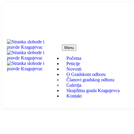
info@ssp-kragujevac.rs
Kralja Aleksandra I Karađor
Menu
Početna
Peticije
Novosti
O Gradskom odboru
Članovi gradskog odbora
Galerija
Skupština grada Kragujevca
Kontakt