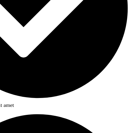
it amet