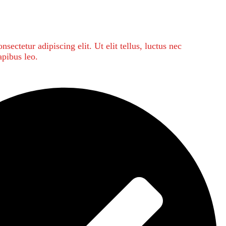
sectetur adipiscing elit. Ut elit tellus, luctus nec
apibus leo.