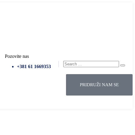
/
Potpredsednik
/
SSP Srbija
Pozovite nas
+381 61 1669353
PRIDRUŽI NAM SE