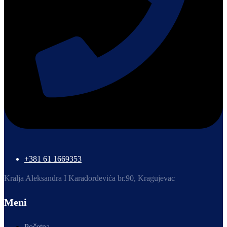
+381 61 1669353
Kralja Aleksandra I Karađorđevića br.90, Kragujevac
Meni
Početna