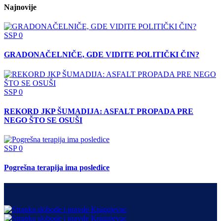
Najnovije
SSP
0
GRADONAČELNIČE, GDE VIDITE POLITIČKI ČIN?
SSP
0
REKORD JKP ŠUMADIJA: ASFALT PROPADA PRE
NEGO ŠTO SE OSUŠI
SSP
0
Pogrešna terapija ima posledice