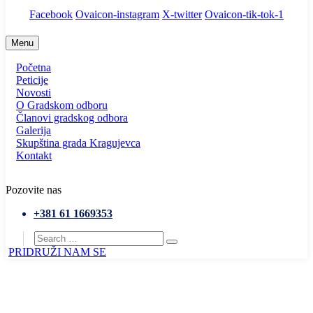
Facebook
Ovaicon-instagram
X-twitter
Ovaicon-tik-tok-1
Menu
Početna
Peticije
Novosti
O Gradskom odboru
Članovi gradskog odbora
Galerija
Skupština grada Kragujevca
Kontakt
Pozovite nas
+381 61 1669353
PRIDRUŽI NAM SE