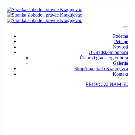
Početna
Peticije
Novosti
O Gradskom odboru
Članovi gradskog odbora
Galerija
Skupština grada Kragujevca
Kontakt
PRIDRUŽI NAM SE
info@ssp-kragujevac.rs
Kralja Aleksandra I Karađorđevića br.90, Kragujevac
Predsednik
/
Potpredsednik
/
SSP Srbija