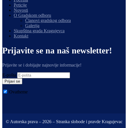
Peticije
Novosti
O Gradskom odboru
Članovi gradskog odbora
Galerija
Skupština grada Kragujevca
Kontakt
Prijavite se na naš newsletter!
Prijavite se i dobijajte najnovije informacije!
E-pošta
Prijavi se
Ovatheme
© Autorska prava – 2026 – Stranka slobode i pravde Kragujevac