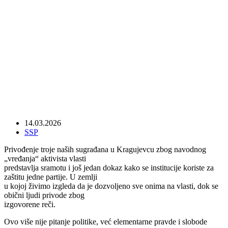
KADIJA TE TUŽI, KADIJA TI SUDI
14.03.2026
SSP
Privođenje troje naših sugrađana u Kragujevcu zbog navodnog
„vređanja“ aktivista vlasti
predstavlja sramotu i još jedan dokaz kako se institucije koriste za
zaštitu jedne partije. U zemlji
u kojoj živimo izgleda da je dozvoljeno sve onima na vlasti, dok se
obični ljudi privode zbog
izgovorene reči.
Ovo više nije pitanje politike, već elementarne pravde i slobode