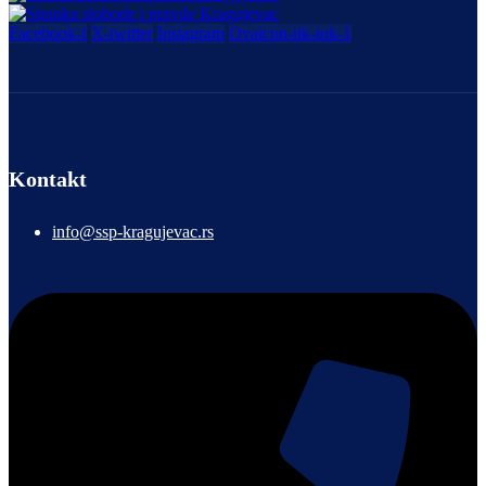
Facebook-f
X-twitter
Instagram
Ovaicon-tik-tok-1
Kontakt
info@ssp-kragujevac.rs