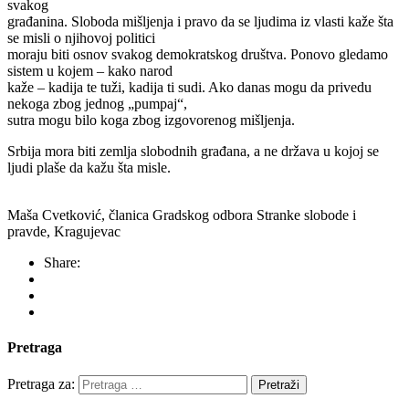
svakog
građanina. Sloboda mišljenja i pravo da se ljudima iz vlasti kaže šta
se misli o njihovoj politici
moraju biti osnov svakog demokratskog društva. Ponovo gledamo
sistem u kojem – kako narod
kaže – kadija te tuži, kadija ti sudi. Ako danas mogu da privedu
nekoga zbog jednog „pumpaj“,
sutra mogu bilo koga zbog izgovorenog mišljenja.
Srbija mora biti zemlja slobodnih građana, a ne država u kojoj se
ljudi plaše da kažu šta misle.
Maša Cvetković, članica Gradskog odbora Stranke slobode i
pravde, Kragujevac
Share:
Pretraga
Pretraga za: