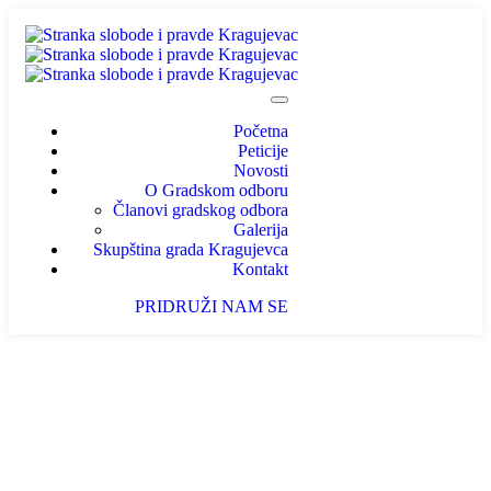
Početna
Peticije
Novosti
O Gradskom odboru
Članovi gradskog odbora
Galerija
Skupština grada Kragujevca
Kontakt
PRIDRUŽI NAM SE
Gradonačelniče Dašiću, čime tačno
podržavate žene?