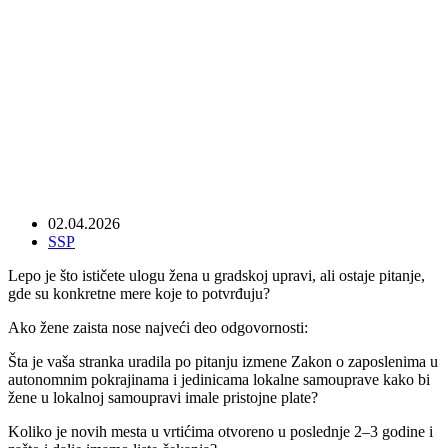
02.04.2026
SSP
Lepo je što ističete ulogu žena u gradskoj upravi, ali ostaje pitanje,
gde su konkretne mere koje to potvrđuju?
Ako žene zaista nose najveći deo odgovornosti:
Šta je vaša stranka uradila po pitanju izmene Zakon o zaposlenima u
autonomnim pokrajinama i jedinicama lokalne samouprave kako bi
žene u lokalnoj samoupravi imale pristojne plate?
Koliko je novih mesta u vrtićima otvoreno u poslednje 2–3 godine i