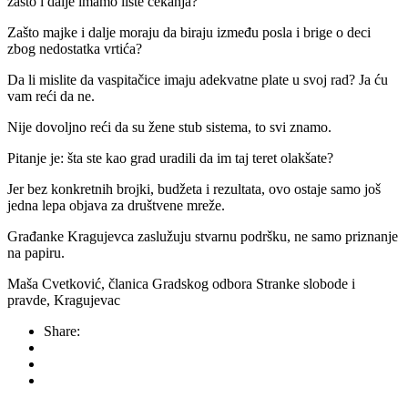
zašto i dalje imamo liste čekanja?
Zašto majke i dalje moraju da biraju između posla i brige o deci
zbog nedostatka vrtića?
Da li mislite da vaspitačice imaju adekvatne plate u svoj rad? Ja ću
vam reći da ne.
Nije dovoljno reći da su žene stub sistema, to svi znamo.
Pitanje je: šta ste kao grad uradili da im taj teret olakšate?
Jer bez konkretnih brojki, budžeta i rezultata, ovo ostaje samo još
jedna lepa objava za društvene mreže.
Građanke Kragujevca zaslužuju stvarnu podršku, ne samo priznanje
na papiru.
Maša Cvetković, članica Gradskog odbora Stranke slobode i
pravde, Kragujevac
Share: