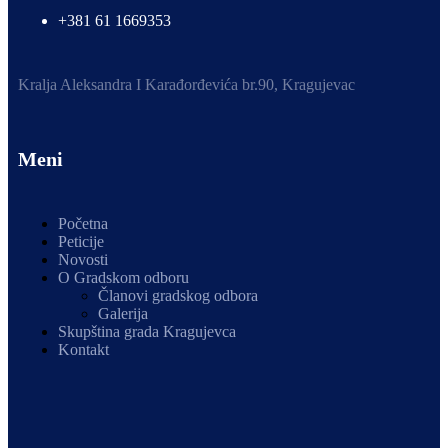
+381 61 1669353
Kralja Aleksandra I Karađorđevića br.90, Kragujevac
Meni
Početna
Peticije
Novosti
O Gradskom odboru
Članovi gradskog odbora
Galerija
Skupština grada Kragujevca
Kontakt