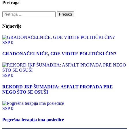
Pretraga
Najnovije
SSP
0
GRADONAČELNIČE, GDE VIDITE POLITIČKI ČIN?
SSP
0
REKORD JKP ŠUMADIJA: ASFALT PROPADA PRE
NEGO ŠTO SE OSUŠI
SSP
0
Pogrešna terapija ima posledice