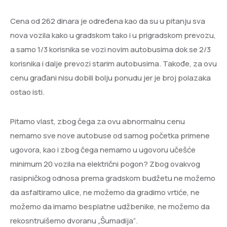
Cena od 262 dinara je određena kao da su u pitanju sva
nova vozila kako u gradskom tako i u prigradskom prevozu,
a samo 1/3 korisnika se vozi novim autobusima dok se 2/3
korisnika i dalje prevozi starim autobusima. Takođe, za ovu
cenu građani nisu dobili bolju ponudu jer je broj polazaka
ostao isti.
Pitamo vlast, zbog čega za ovu abnormalnu cenu
nemamo sve nove autobuse od samog početka primene
ugovora, kao i zbog čega nemamo u ugovoru učešće
minimum 20 vozila na električni pogon? Zbog ovakvog
rasipničkog odnosa prema gradskom budžetu ne možemo
da asfaltiramo ulice, ne možemo da gradimo vrtiće, ne
možemo da imamo besplatne udžbenike, ne možemo da
rekosntruišemo dvoranu „Šumadija“.