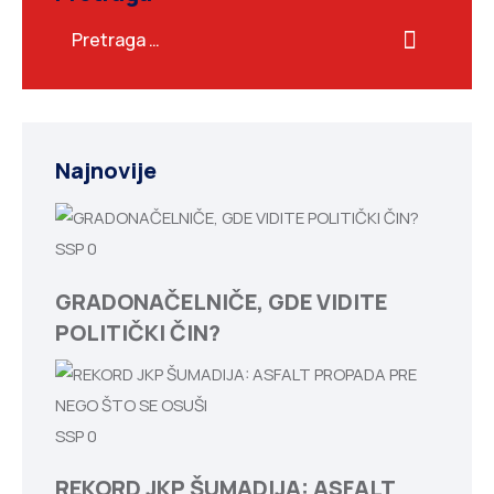
Najnovije
SSP
0
GRADONAČELNIČE, GDE VIDITE
POLITIČKI ČIN?
SSP
0
REKORD JKP ŠUMADIJA: ASFALT