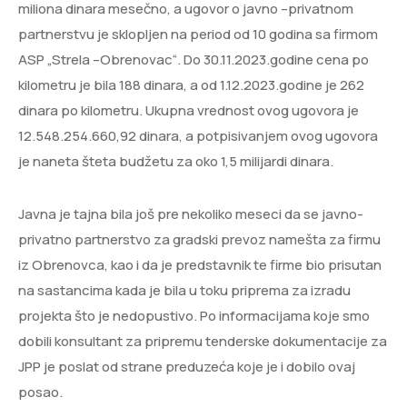
miliona dinara mesečno, a ugovor o javno –privatnom
partnerstvu je sklopljen na period od 10 godina sa firmom
ASP „Strela –Obrenovac“. Do 30.11.2023.godine cena po
kilometru je bila 188 dinara, a od 1.12.2023.godine je 262
dinara po kilometru. Ukupna vrednost ovog ugovora je
12.548.254.660,92 dinara, a potpisivanjem ovog ugovora
je naneta šteta budžetu za oko 1,5 milijardi dinara.
Javna je tajna bila još pre nekoliko meseci da se javno-
privatno partnerstvo za gradski prevoz namešta za firmu
iz Obrenovca, kao i da je predstavnik te firme bio prisutan
na sastancima kada je bila u toku priprema za izradu
projekta što je nedopustivo. Po informacijama koje smo
dobili konsultant za pripremu tenderske dokumentacije za
JPP je poslat od strane preduzeća koje je i dobilo ovaj
posao.