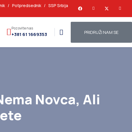
nik
/
Potpredsednik
/
SSP Srbija
Pozovite nas
PRIDRUŽI NAM SE
+381 61 1669353
Nema Novca, Ali
tete