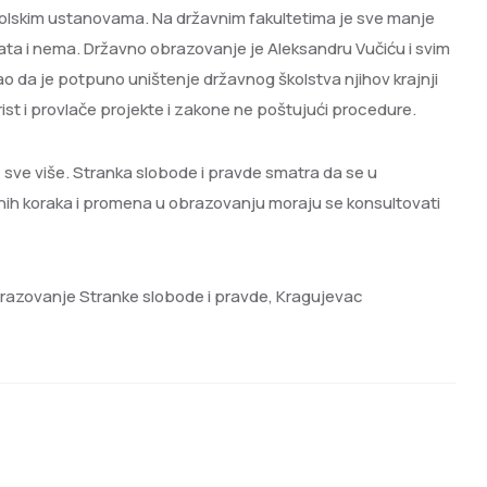
školskim ustanovama. Na državnim fakultetima je sve manje
ta i nema. Državno obrazovanje je Aleksandru Vučiću i svim
ao da je potpuno uništenje državnog školstva njihov krajnji
orist i provlače projekte i zakone ne poštujući procedure.
sve više. Stranka slobode i pravde smatra da se u
pnih koraka i promena u obrazovanju moraju se konsultovati
brazovanje Stranke slobode i pravde, Kragujevac