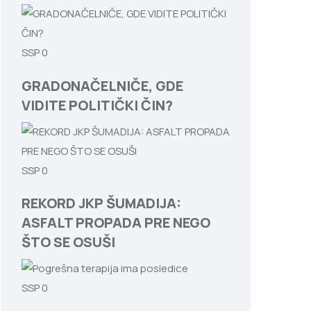
SSP
0
GRADONAČELNIČE, GDE
VIDITE POLITIČKI ČIN?
SSP
0
REKORD JKP ŠUMADIJA:
ASFALT PROPADA PRE NEGO
ŠTO SE OSUŠI
SSP
0