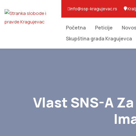
info@ssp-kragujevac.rs
Kral
Početna
Peticije
Novos
Skupština grada Kragujevca
Vlast SNS-A Za
Ima