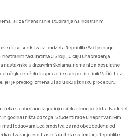
 nema, ali za finansiranje studiranja na inostranim
iše da se sredstva iz budžeta Republike Srbije mogu
inostranim fakultetima u Srbiji ,,u cilju unapređenja
 za nastavnike u državnim školama, nema ni za besplatne
kat očigledno želi da sprovede sam predsednik Vučić, bez
, jer je predlog izmena ušao u skupštinsku proceduru
evcu čeka na obećanu izgradnju adekvatnog objekta dvadeset
ih godina i ništa od toga. Studenti rade u neprihvatljivim
u imati i odgovarajuća sredstva za rad obezbeđena od
i ka otvaranju inostranih fakulteta na teritoriji Republike