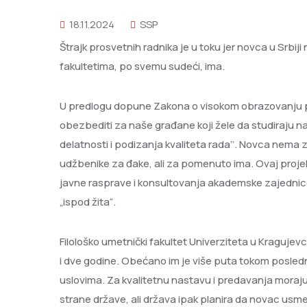
18.11.2024
SSP
Štrajk prosvetnih radnika je u toku jer novca u Srbiji
fakultetima, po svemu sudeći, ima.
U predlogu dopune Zakona o visokom obrazovanju p
obezbediti za naše građane koji žele da studiraju na 
delatnosti i podizanja kvaliteta rada’’. Novca nema
udžbenike za đake, ali za pomenuto ima. Ovaj proje
javne rasprave i konsultovanja akademske zajednice
„ispod žita“.
Filološko umetnički fakultet Univerziteta u Kraguj
i dve godine. Obećano im je više puta tokom poslednj
uslovima. Za kvalitetnu nastavu i predavanja moraj
strane države, ali država ipak planira da novac usmer