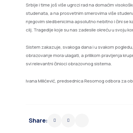
Srbije i time još više ugrozi rad na domaćim visoko
studenata, a na prosvetnim smerovima više studena
njegovim sledbenicima apsolutno nebitno i čini se k
cilj. Tragedije koje su nas zadesile okreću u svoju k
Sistem zakazuje, svakoga dana i u svakom pogledu, 
obrazovanje mora ulagati, a prilikom pravljenja kru
svi relevantni činioci obrazovnog sistema.
Ivana Milićević, predsednica Resornog odbora za o
Share: