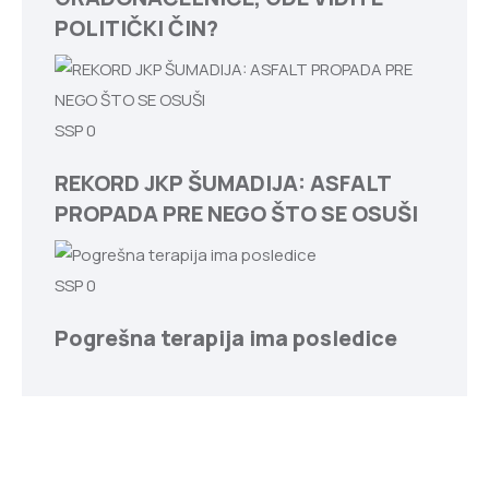
POLITIČKI ČIN?
SSP
0
REKORD JKP ŠUMADIJA: ASFALT
PROPADA PRE NEGO ŠTO SE OSUŠI
SSP
0
Pogrešna terapija ima posledice