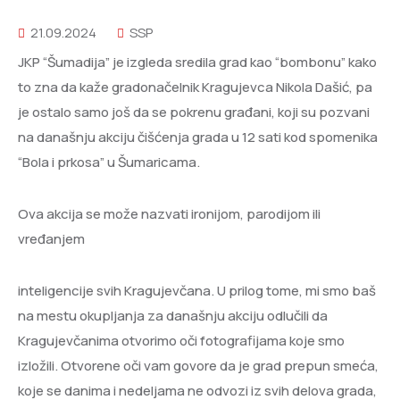
21.09.2024
SSP
JKP “Šumadija” je izgleda sredila grad kao “bombonu” kako
to zna da kaže gradonačelnik Kragujevca Nikola Dašić, pa
je ostalo samo još da se pokrenu građani, koji su pozvani
na današnju akciju čišćenja grada u 12 sati kod spomenika
“Bola i prkosa” u Šumaricama.
Ova akcija se može nazvati ironijom, parodijom ili
vređanjem
inteligencije svih Kragujevčana. U prilog tome, mi smo baš
na mestu okupljanja za današnju akciju odlučili da
Kragujevčanima otvorimo oči fotografijama koje smo
izložili. Otvorene oči vam govore da je grad prepun smeća,
koje se danima i nedeljama ne odvozi iz svih delova grada,