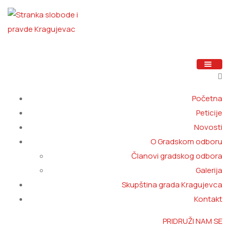
Početna
Peticije
Novosti
O Gradskom odboru
Članovi gradskog odbora
Galerija
Skupština grada Kragujevca
Kontakt
PRIDRUŽI NAM SE