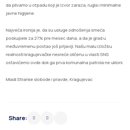
da plivamo u otpadu koji je izvor zaraza, rugla i minimalne
javne higijene.
Najveća ironija je, da su usluge odnošenja smeća
poskupele za 27% pre mesec dana, a da je grad u
međuvremenu postao još prljaviji. Našu malu izložbu
realnosti kragujevačke nesreće oličenu u vlasti SNS
ostavićemo ovde dok ga prva komunalna patrola ne ukloni.
Mladi Stranke slobode i pravde, Kragujevac
Share: