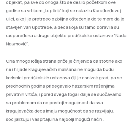
objekat, pa sve do onoga što se desilo početkom ove
godine sa vrtićem „Leptirić“ koji se nalazi u Karađorđevoj
ulici, a koji je pretrpeo ozbiljna oštećenja do te mere da je
stavljen van upotrebe, a deca koja su tamo boravila su
raspoređena u druge objekte predškolske ustanove “Nada
Naumović“.
Ona mnogo lošija strana priče je činjenica da stotine ako
ne i hiljade kragujevačkih mališana ne mogu da budu
korisnici predškolskih ustanova čiji je osnivač grad, pa se
predhodnih godina pribegavalo hazarskim rešenjima
privatnih vrtića, i pored svega toga i dalje se suočavamo
sa problemom da ne postoji mogućnost da sva
kragujevačka deca imaju mogućnost da se razvijaju,
socijalizuju i vaspitaju na najbolji mogući način .