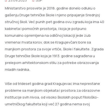
23.09.2023
SSP
Ministarstvo prosvete je 2018. godine donelo odluku o
gašenju Druge tehničke škole i njeno pripajanje Srednjoj
stručnoj školi. Već punih pet godina ovu zgradu koja ima
40
kabineta i pomoćnih prostorija, i koja je potpuno
komunalno opremljena na odličnoj lokaciji jede zub
vremena i hvata korov, dok se Kragujevčani bore sa
manjkom prostora za svoje vrtiće, škole i fakultete. Zgrada
Druge tehničke škole koja je 1913. godine sagrađena u
prelepom arhitektonskom stilu za potrebe obrazovanja
mladih radnika.
Više od trideset godina grad Kragujevac ima neprestane
probleme sa manjkom objekata i prostora za obrazovne
institucije svih nivoa, od visoko školskih poput Filološko-
umetničkog fakulteta koji već 27 godina nema svoj