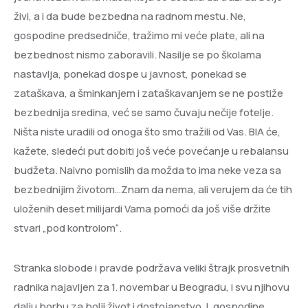
živi, a i da bude bezbedna na radnom mestu. Ne,
gospodine predsedniče, tražimo mi veće plate, ali na
bezbednost nismo zaboravili. Nasilje se po školama
nastavlja, ponekad dospe u javnost, ponekad se
zataškava, a šminkanjem i zataškavanjem se ne postiže
bezbednija sredina, već se samo čuvaju nečije fotelje.
Ništa niste uradili od onoga što smo tražili od Vas. BIA će,
kažete, sledeći put dobiti još veće povećanje u rebalansu
budžeta. Naivno pomislih da možda to ima neke veza sa
bezbednijim životom…Znam da nema, ali verujem da će tih
uloženih deset milijardi Vama pomoći da još više držite
stvari „pod kontrolom“.
Stranka slobode i pravde podržava veliki štrajk prosvetnih
radnika najavljen za 1. novembar u Beogradu, i svu njihovu
dalju borbu za bolji život i dostojanstvo. I ,gospodine