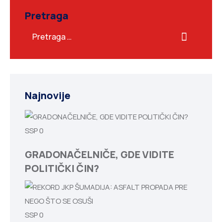
Pretraga
Najnovije
SSP
0
GRADONAČELNIČE, GDE VIDITE
POLITIČKI ČIN?
SSP
0