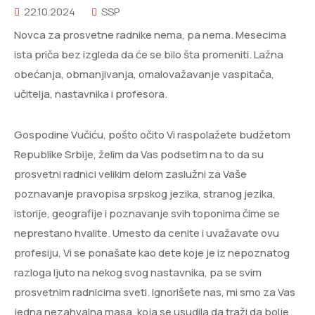
22.10.2024
SSP
Novca za prosvetne radnike nema, pa nema. Mesecima
ista priča bez izgleda da će se bilo šta promeniti. Lažna
obećanja, obmanjivanja, omalovažavanje vaspitača,
učitelja, nastavnika i profesora.
Gospodine Vučiću, pošto očito Vi raspolažete budžetom
Republike Srbije, želim da Vas podsetim na to da su
prosvetni radnici velikim delom zaslužni za Vaše
poznavanje pravopisa srpskog jezika, stranog jezika,
istorije, geografije i poznavanje svih toponima čime se
neprestano hvalite. Umesto da cenite i uvažavate ovu
profesiju, Vi se ponašate kao dete koje je iz nepoznatog
razloga ljuto na nekog svog nastavnika, pa se svim
prosvetnim radnicima sveti. Ignorišete nas, mi smo za Vas
jedna nezahvalna masa, koja se usudila da traži da bolje