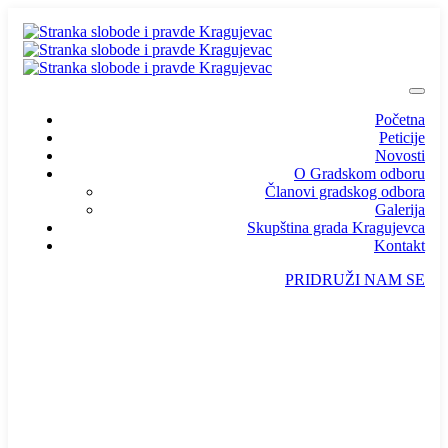
Početna
Peticije
Novosti
O Gradskom odboru
Članovi gradskog odbora
Galerija
Skupština grada Kragujevca
Kontakt
PRIDRUŽI NAM SE
info@ssp-kragujevac.rs
Kralja Aleksandra I Karađorđevića br.90, Kragujevac
Predsednik
/
Potpredsednik
/
SSP Srbija