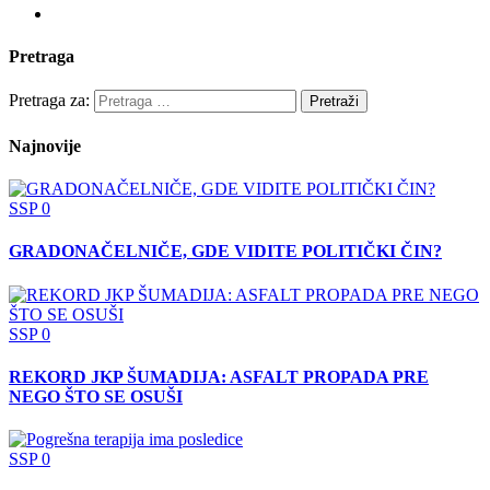
Pretraga
Pretraga za:
Najnovije
SSP
0
GRADONAČELNIČE, GDE VIDITE POLITIČKI ČIN?
SSP
0
REKORD JKP ŠUMADIJA: ASFALT PROPADA PRE
NEGO ŠTO SE OSUŠI
SSP
0