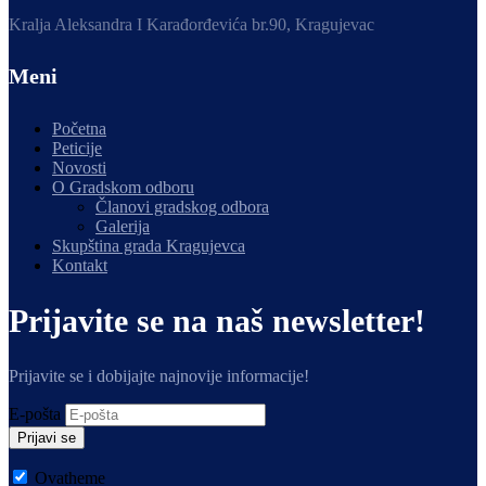
Kralja Aleksandra I Karađorđevića br.90, Kragujevac
Meni
Početna
Peticije
Novosti
O Gradskom odboru
Članovi gradskog odbora
Galerija
Skupština grada Kragujevca
Kontakt
Prijavite se na naš newsletter!
Prijavite se i dobijajte najnovije informacije!
E-pošta
Prijavi se
Ovatheme