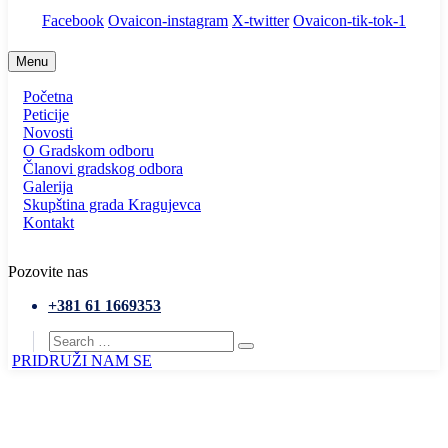
Facebook
Ovaicon-instagram
X-twitter
Ovaicon-tik-tok-1
Menu
Početna
Peticije
Novosti
O Gradskom odboru
Članovi gradskog odbora
Galerija
Skupština grada Kragujevca
Kontakt
Pozovite nas
+381 61 1669353
PRIDRUŽI NAM SE