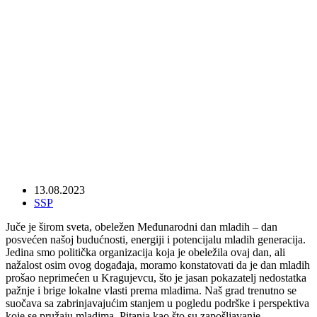
U Kragujevcu samo opozicija obeležila
dan mladih
13.08.2023
SSP
Juče je širom sveta, obeležen Međunarodni dan mladih – dan
posvećen našoj budućnosti, energiji i potencijalu mladih generacija.
Jedina smo politička organizacija koja je obeležila ovaj dan, ali
nažalost osim ovog događaja, moramo konstatovati da je dan mladih
prošao neprimećen u Kragujevcu, što je jasan pokazatelj nedostatka
pažnje i brige lokalne vlasti prema mladima. Naš grad trenutno se
suočava sa zabrinjavajućim stanjem u pogledu podrške i perspektiva
koje se pružaju mladima. Pitanja kao što su zapošljavanje,