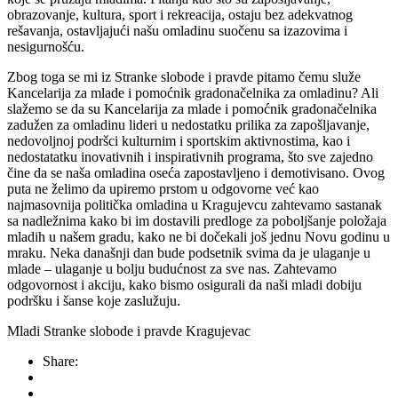
obrazovanje, kultura, sport i rekreacija, ostaju bez adekvatnog
rešavanja, ostavljajući našu omladinu suočenu sa izazovima i
nesigurnošću.
Zbog toga se mi iz Stranke slobode i pravde pitamo čemu služe
Kancelarija za mlade i pomoćnik gradonačelnika za omladinu? Ali
slažemo se da su Kancelarija za mlade i pomoćnik gradonačelnika
zadužen za omladinu lideri u nedostatku prilika za zapošljavanje,
nedovoljnoj podršci kulturnim i sportskim aktivnostima, kao i
nedostatatku inovativnih i inspirativnih programa, što sve zajedno
čine da se naša omladina oseća zapostavljeno i demotivisano. Ovog
puta ne želimo da upiremo prstom u odgovorne već kao
najmasovnija politička omladina u Kragujevcu zahtevamo sastanak
sa nadležnima kako bi im dostavili predloge za poboljšanje položaja
mladih u našem gradu, kako ne bi dočekali još jednu Novu godinu u
mraku. Neka današnji dan bude podsetnik svima da je ulaganje u
mlade – ulaganje u bolju budućnost za sve nas. Zahtevamo
odgovornost i akciju, kako bismo osigurali da naši mladi dobiju
podršku i šanse koje zaslužuju.
Mladi Stranke slobode i pravde Kragujevac
Share: