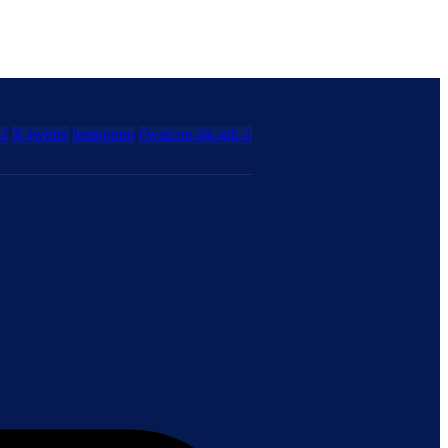
-f
X-twitter
Instagram
Ovaicon-tik-tok-1