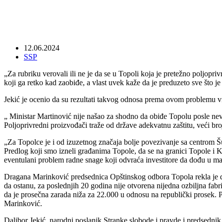
12.06.2024
SSP
„Za rubriku verovali ili ne je da se u Topoli koja je pretežno poljopr
koji ga retko kad zaobiđe, a vlast uvek kaže da je preduzeto sve što 
Jekić je ocenio da su rezultati takvog odnosa prema ovom problemu viš
„ Ministar Martinović nije našao za shodno da obiđe Topolu posle ne
Poljoprivredni proizvođači traže od države adekvatnu zaštitu, veći broj
„Za Topolce je i od izuzetnog značaja bolje povezivanje sa centrom Šu
Predlog koji smo izneli građanima Topole, da se na granici Topole i K
eventulani problem radne snage koji odvraća investitore da dođu u ma
Dragana Marinković predsednica Opštinskog odbora Topola rekla je da j
da ostanu, za poslednjih 20 godina nije otvorena nijedna ozbiljna fabri
da je prosečna zarada niža za 22.000 u odnosu na republički prosek. 
Marinković.
Dalibor Jekić, narodni poslanik Stranke slobode i pravde i predsedn