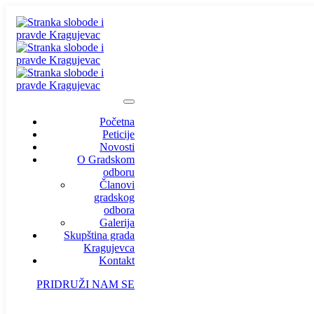
Početna
Peticije
Novosti
O Gradskom
odboru
Članovi
gradskog
odbora
Galerija
Skupština grada
Kragujevca
Kontakt
PRIDRUŽI NAM SE