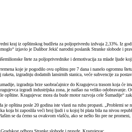
ivredni kraj iz opštinskog budžeta za poljoprivredu izdvaja 2,33%. Iz g
je moglo“ izjavio je Dalibor Jekić narodni poslanik Stranke slobode i p
emilionske štete za poljoprivrednike i demotivacija za mlade ljude koji
vremena koje je pogodilo ovu opštinu pre 7 dana i nanelo ogromnu štet
 raketa, izgradnju dodatnih lansirnih stanica, veće subvencije za postav
madije, izgradnja brze saobraćajnice do Kragujevca trasom koja će imat
ragujevca izgradi industrijska zona, je naišao na veliko odobravanje. 
le opštine. Kragujevac mora da bude motor razvoja cele Šumadije“ zaklj
e opština posle 20 godina iste vlasti na rubu propasti. „Problemi se ne
ka koja bi zaposlila veći broj ljudi i u kojoj bi plata bila na nivou rep
Plašim se da ćemo sa ovakvom vlašću, ako se nešto što pre ne promeni, 
ik Gradskog odbora Stranke slobode i pravde, Kragujevac