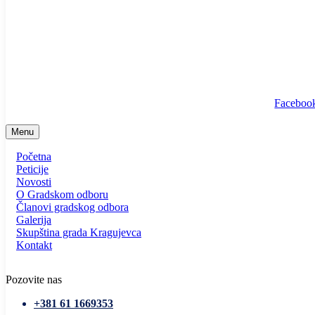
info@ssp-kragujevac.rs
Kralja Aleksandra I Karađorđevića br.90, Kragujevac
Predsednik
/
Potpredsednik
/
SSP Srbija
Faceboo
Menu
Početna
Peticije
Novosti
O Gradskom odboru
Članovi gradskog odbora
Galerija
Skupština grada Kragujevca
Kontakt
Pozovite nas
+381 61 1669353