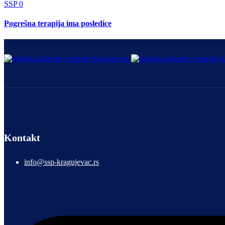
SSP
0
Pogrešna terapija ima posledice
Kontakt
info@ssp-kragujevac.rs