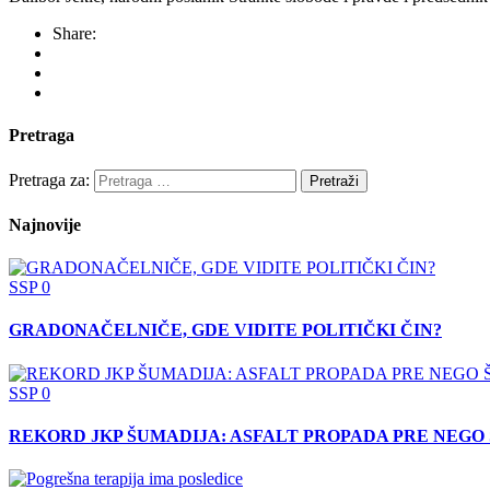
Share:
Pretraga
Pretraga za:
Najnovije
SSP
0
GRADONAČELNIČE, GDE VIDITE POLITIČKI ČIN?
SSP
0
REKORD JKP ŠUMADIJA: ASFALT PROPADA PRE NEGO 