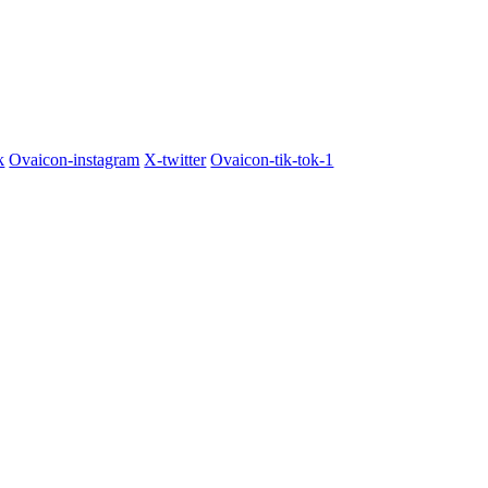
k
Ovaicon-instagram
X-twitter
Ovaicon-tik-tok-1