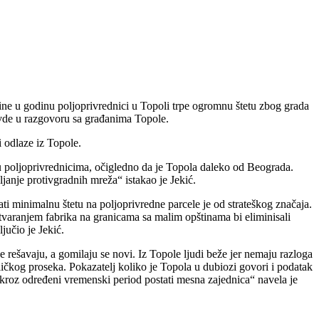
odine u godinu poljoprivrednici u Topoli trpe ogromnu štetu zbog grada
ravde u razgovoru sa građanima Topole.
 odlaze iz Topole.
u poljoprivrednicima, očigledno da je Topola daleko od Beograda.
ljanje protivgradnih mreža“ istakao je Jekić.
i minimalnu štetu na poljoprivredne parcele je od strateškog značaja.
Otvaranjem fabrika na granicama sa malim opštinama bi eliminisali
učio je Jekić.
 rešavaju, a gomilaju se novi. Iz Topole ljudi beže jer nemaju razloga
ubličkog proseka. Pokazatelj koliko je Topola u dubiozi govori i podatak
kroz određeni vremenski period postati mesna zajednica“ navela je