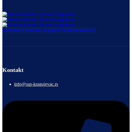
Facebook-f
X-twitter
Instagram
Ovaicon-tik-tok-1
Kontakt
info@ssp-kragujevac.rs