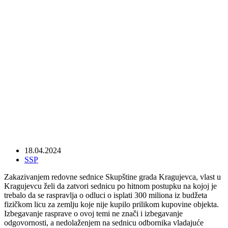
To što želite da zatvorite sednicu po
hitnom postupku neće temu skloniti pod
tepih!
18.04.2024
SSP
Zakazivanjem redovne sednice Skupštine grada Kragujevca, vlast u
Kragujevcu želi da zatvori sednicu po hitnom postupku na kojoj je
trebalo da se raspravlja o odluci o isplati 300 miliona iz budžeta
fizičkom licu za zemlju koje nije kupilo prilikom kupovine objekta.
Izbegavanje rasprave o ovoj temi ne znači i izbegavanje
odgovornosti, a nedolaženjem na sednicu odbornika vladajuće