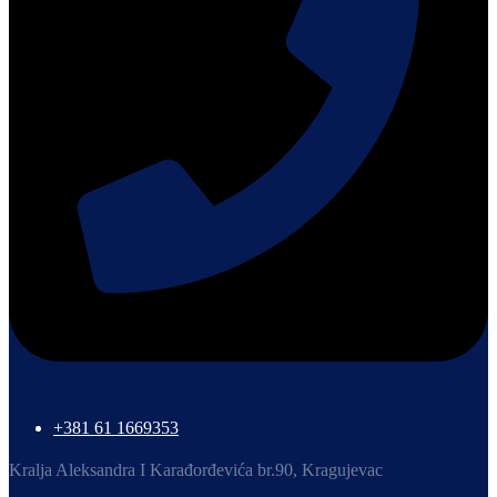
+381 61 1669353
Kralja Aleksandra I Karađorđevića br.90, Kragujevac