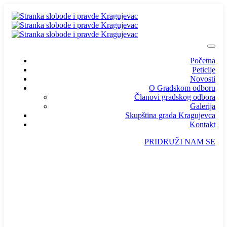
Početna
Peticije
Novosti
O Gradskom odboru
Članovi gradskog odbora
Galerija
Skupština grada Kragujevca
Kontakt
PRIDRUŽI NAM SE
info@ssp-kragujevac.rs
Kralja Aleksandra I Karađorđevića br.90, Kragujevac
Predsednik
/
Potpredsednik
/
SSP Srbija