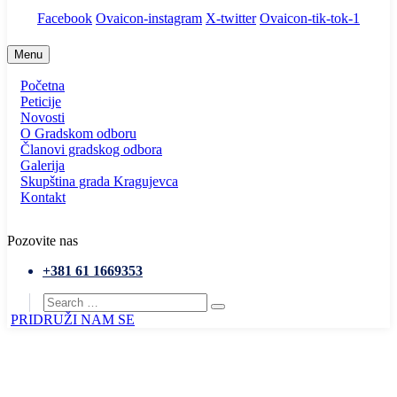
Facebook
Ovaicon-instagram
X-twitter
Ovaicon-tik-tok-1
Menu
Početna
Peticije
Novosti
O Gradskom odboru
Članovi gradskog odbora
Galerija
Skupština grada Kragujevca
Kontakt
Pozovite nas
+381 61 1669353
PRIDRUŽI NAM SE