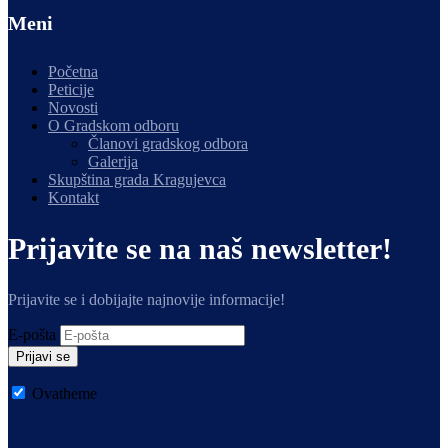
Meni
Početna
Peticije
Novosti
O Gradskom odboru
Članovi gradskog odbora
Galerija
Skupština grada Kragujevca
Kontakt
Prijavite se na naš newsletter!
Prijavite se i dobijajte najnovije informacije!
E-pošta
Prijavi se
Ovatheme