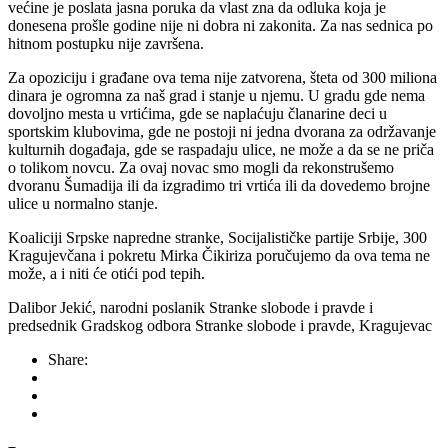
većine je poslata jasna poruka da vlast zna da odluka koja je
donesena prošle godine nije ni dobra ni zakonita. Za nas sednica po
hitnom postupku nije završena.
Za opoziciju i građane ova tema nije zatvorena, šteta od 300 miliona
dinara je ogromna za naš grad i stanje u njemu. U gradu gde nema
dovoljno mesta u vrtićima, gde se naplaćuju članarine deci u
sportskim klubovima, gde ne postoji ni jedna dvorana za održavanje
kulturnih događaja, gde se raspadaju ulice, ne može a da se ne priča
o tolikom novcu. Za ovaj novac smo mogli da rekonstrušemo
dvoranu Šumadija ili da izgradimo tri vrtića ili da dovedemo brojne
ulice u normalno stanje.
Koaliciji Srpske napredne stranke, Socijalističke partije Srbije, 300
Kragujevčana i pokretu Mirka Čikiriza poručujemo da ova tema ne
može, a i niti će otići pod tepih.
Dalibor Jekić, narodni poslanik Stranke slobode i pravde i
predsednik Gradskog odbora Stranke slobode i pravde, Kragujevac
Share: