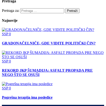
Pretraga
Pretraga za:
Najnovije
SSP
0
GRADONAČELNIČE, GDE VIDITE POLITIČKI ČIN?
SSP
0
REKORD JKP ŠUMADIJA: ASFALT PROPADA PRE
NEGO ŠTO SE OSUŠI
SSP
0
Pogrešna terapija ima posledice