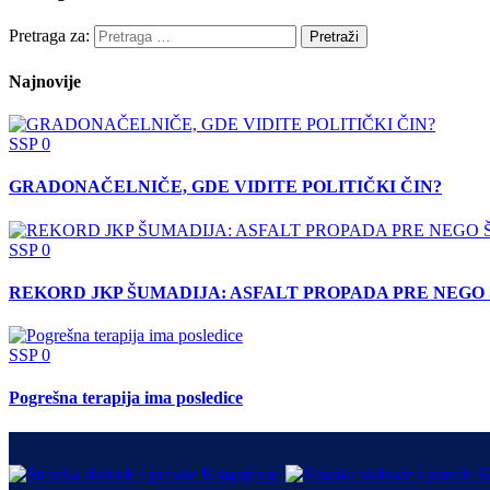
Pretraga za:
Najnovije
SSP
0
GRADONAČELNIČE, GDE VIDITE POLITIČKI ČIN?
SSP
0
REKORD JKP ŠUMADIJA: ASFALT PROPADA PRE NEGO 
SSP
0
Pogrešna terapija ima posledice