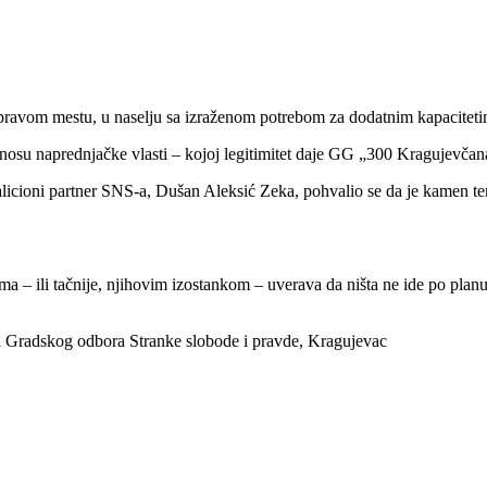
na pravom mestu, u naselju sa izraženom potrebom za dodatnim kapacitet
su naprednjačke vlasti – kojoj legitimitet daje GG „300 Kragujevčana“
icioni partner SNS-a, Dušan Aleksić Zeka, pohvalio se da je kamen teme
lima – ili tačnije, njihovim izostankom – uverava da ništa ne ide po p
a Gradskog odbora Stranke slobode i pravde, Kragujevac