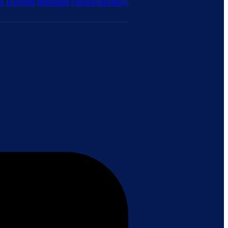
-f
X-twitter
Instagram
Ovaicon-tik-tok-1