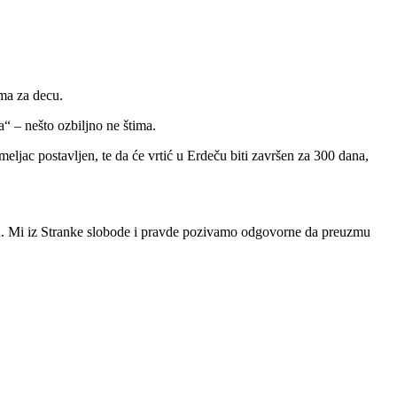
ima za decu.
 – nešto ozbiljno ne štima.
ljac postavljen, te da će vrtić u Erdeču biti završen za 300 dana,
lanu. Mi iz Stranke slobode i pravde pozivamo odgovorne da preuzmu