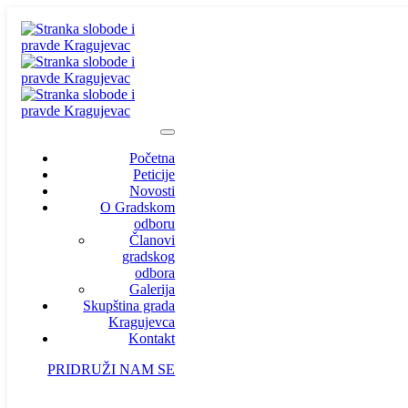
Početna
Peticije
Novosti
O Gradskom
odboru
Članovi
gradskog
odbora
Galerija
Skupština grada
Kragujevca
Kontakt
PRIDRUŽI NAM SE