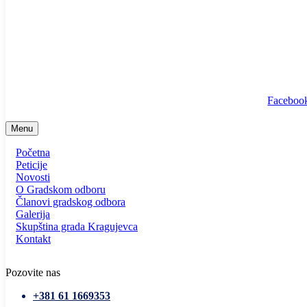
info@ssp-kragujevac.rs
Kralja Aleksandra I Karađorđevića br.90, Kragujevac
Predsednik
/
Potpredsednik
/
SSP Srbija
Faceboo
Menu
Početna
Peticije
Novosti
O Gradskom odboru
Članovi gradskog odbora
Galerija
Skupština grada Kragujevca
Kontakt
Pozovite nas
+381 61 1669353