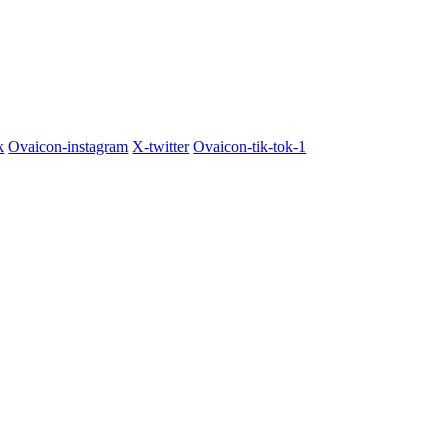
k
Ovaicon-instagram
X-twitter
Ovaicon-tik-tok-1