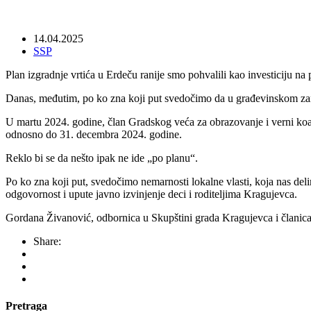
14.04.2025
SSP
Plan izgradnje vrtića u Erdeču ranije smo pohvalili kao investiciju 
Danas, međutim, po ko zna koji put svedočimo da u građevinskom zano
U martu 2024. godine, član Gradskog veća za obrazovanje i verni koal
odnosno do 31. decembra 2024. godine.
Reklo bi se da nešto ipak ne ide „po planu“.
Po ko zna koji put, svedočimo nemarnosti lokalne vlasti, koja nas de
odgovornost i upute javno izvinjenje deci i roditeljima Kragujevca.
Gordana Živanović, odbornica u Skupštini grada Kragujevca i članic
Share:
Pretraga