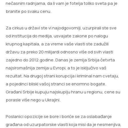
nečasnim radnjama, da li vam je fotelja toliko sveta pa je
branite po svaku cenu.
Za cirkus u državi ste vi najodgovorniji, uzurpirali ste sve
od institucija do medija, usvajate zakone po nalogu
krupnog kapitala, a za vreme vaše vlasti ste zadužili
državu za preko 20 milijardi odnosno više od svih vlasti
zajedno do 2012.godine. Danas je zemlja Srbija četvrta
najsiromašnija zemlja u Evropi, a to je isključivo vaš
rezultat. Na drugoj strani korupcija i kriminal nam cvetaju,
a pojedinci bliski vašoj stranci se enormno bogate.
Građani Srbije kupuju najskuplju hranu u regionu, cene su
porasle više nego u Ukrajini.
Poslanici opozicije se bore i boriće se za oslabađanje
građana od uzurpatorske vlasti koja misi da je nesmenjiva,