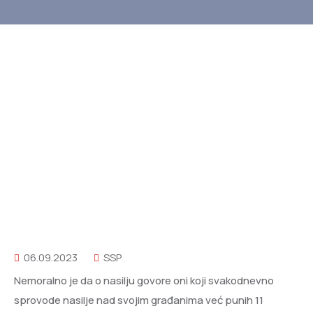
06.09.2023
SSP
Nemoralno je da o nasilju govore oni koji svakodnevno
sprovode nasilje nad svojim građanima već punih 11