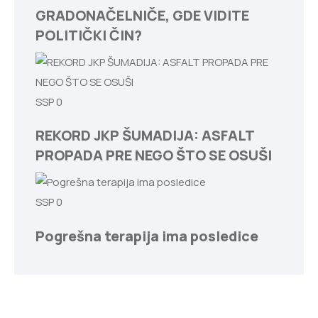
GRADONAČELNIČE, GDE VIDITE
POLITIČKI ČIN?
SSP
0
REKORD JKP ŠUMADIJA: ASFALT
PROPADA PRE NEGO ŠTO SE OSUŠI
SSP
0
Pogrešna terapija ima posledice