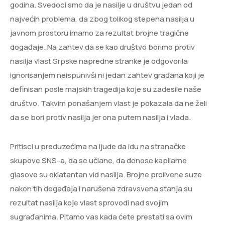
godina. Svedoci smo da je nasilje u društvu jedan od
najvećih problema, da zbog tolikog stepena nasilja u
javnom prostoru imamo za rezultat brojne tragične
događaje. Na zahtev da se kao društvo borimo protiv
nasilja vlast Srpske napredne stranke je odgovorila
ignorisanjem neispunivši ni jedan zahtev građana koji je
definisan posle majskih tragedija koje su zadesile naše
društvo. Takvim ponašanjem vlast je pokazala da ne želi
da se bori protiv nasilja jer ona putem nasilja i vlada.
Pritisci u preduzećima na ljude da idu na stranačke
skupove SNS-a, da se učlane, da donose kapilarne
glasove su eklatantan vid nasilja. Brojne prolivene suze
nakon tih događaja i narušena zdravsvena stanja su
rezultat nasilja koje vlast sprovodi nad svojim
sugrađanima. Pitamo vas kada ćete prestati sa ovim