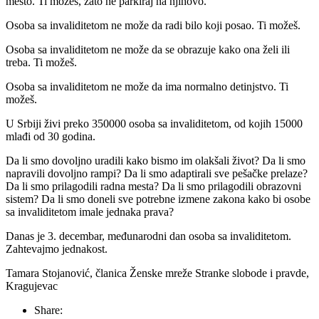
mesto. Ti možeš, zato ne parkiraj na njihovo.
Osoba sa invaliditetom ne može da radi bilo koji posao. Ti možeš.
Osoba sa invaliditetom ne može da se obrazuje kako ona želi ili
treba. Ti možeš.
Osoba sa invaliditetom ne može da ima normalno detinjstvo. Ti
možeš.
U Srbiji živi preko 350000 osoba sa invaliditetom, od kojih 15000
mlađi od 30 godina.
Da li smo dovoljno uradili kako bismo im olakšali život? Da li smo
napravili dovoljno rampi? Da li smo adaptirali sve pešačke prelaze?
Da li smo prilagodili radna mesta? Da li smo prilagodili obrazovni
sistem? Da li smo doneli sve potrebne izmene zakona kako bi osobe
sa invaliditetom imale jednaka prava?
Danas je 3. decembar, međunarodni dan osoba sa invaliditetom.
Zahtevajmo jednakost.
Tamara Stojanović, članica Ženske mreže Stranke slobode i pravde,
Kragujevac
Share: