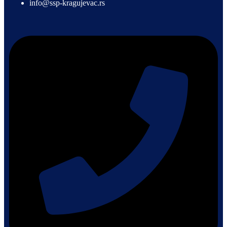
info@ssp-kragujevac.rs