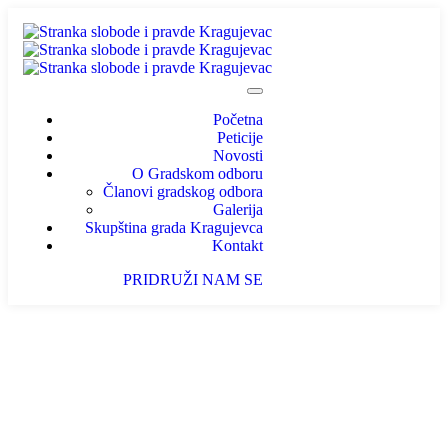
Početna
Peticije
Novosti
O Gradskom odboru
Članovi gradskog odbora
Galerija
Skupština grada Kragujevca
Kontakt
PRIDRUŽI NAM SE
Šta sve osoba sa invaliditetom ne može, a
ti možeš?