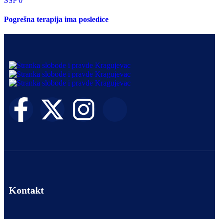
SSP
0
Pogrešna terapija ima posledice
Kontakt