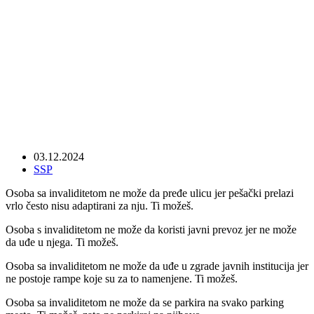
03.12.2024
SSP
Osoba sa invaliditetom ne može da pređe ulicu jer pešački prelazi
vrlo često nisu adaptirani za nju. Ti možeš.
Osoba s invaliditetom ne može da koristi javni prevoz jer ne može
da uđe u njega. Ti možeš.
Osoba sa invaliditetom ne može da uđe u zgrade javnih institucija jer
ne postoje rampe koje su za to namenjene. Ti možeš.
Osoba sa invaliditetom ne može da se parkira na svako parking