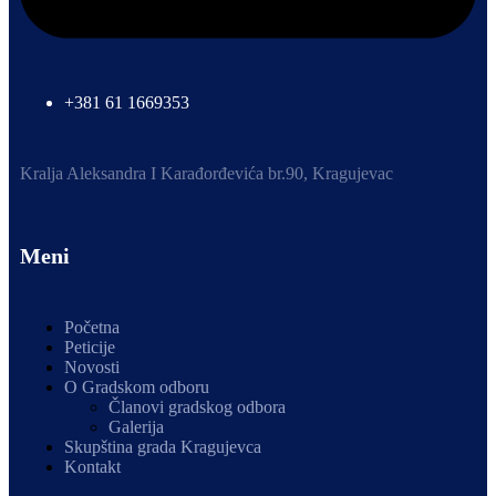
+381 61 1669353
Kralja Aleksandra I Karađorđevića br.90, Kragujevac
Meni
Početna
Peticije
Novosti
O Gradskom odboru
Članovi gradskog odbora
Galerija
Skupština grada Kragujevca
Kontakt