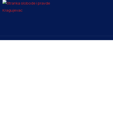
Kontakt
Men
info@ssp-kragujevac.rs
Poče
Petici
+381 61 1669353
Novos
Kralja Aleksandra I Karađorđevića br.90, Kragujevac
O Gr