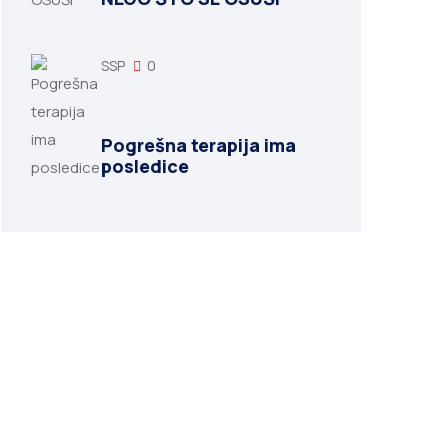
SSP
0
Pogrešna terapija ima
posledice