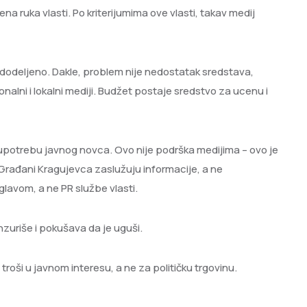
ena ruka vlasti. Po kriterijumima ove vlasti, takav medij
ni dodeljeno. Dakle, problem nije nedostatak sredstava,
onalni i lokalni mediji. Budžet postaje sredstvo za ucenu i
oupotrebu javnog novca. Ovo nije podrška medijima – ovo je
e. Građani Kragujevca zaslužuju informacije, a ne
lavom, a ne PR službe vlasti.
enzuriše i pokušava da je uguši.
oši u javnom interesu, a ne za političku trgovinu.