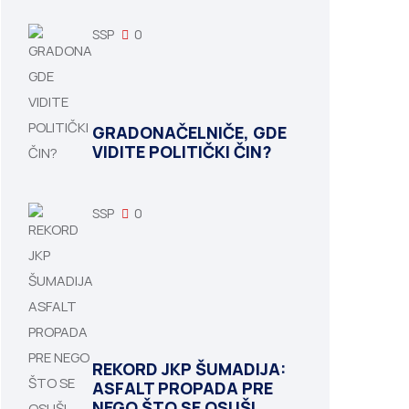
SSP
0
GRADONAČELNIČE, GDE
VIDITE POLITIČKI ČIN?
SSP
0
REKORD JKP ŠUMADIJA:
ASFALT PROPADA PRE
NEGO ŠTO SE OSUŠI