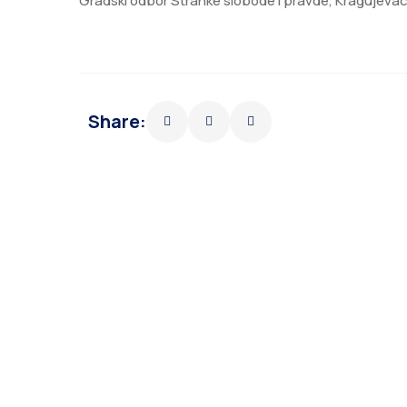
Gradski odbor Stranke slobode i pravde, Kragujeva
Share: