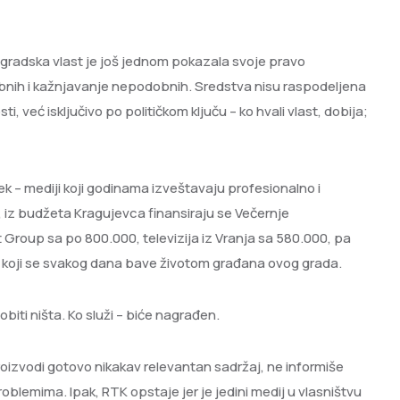
 gradska vlast je još jednom pokazala svoje pravo
obnih i kažnjavanje nepodobnih. Sredstva nisu raspodeljena
i, već isključivo po političkom ključu – ko hvali vlast, dobija;
k – mediji koji godinama izveštavaju profesionalno i
, iz budžeta Kragujevca finansiraju se Večernje
t Group sa po 800.000, televizija iz Vranja sa 580.000, pa
nih koji se svakog dana bave životom građana ovog grada.
dobiti ništa. Ko služi – biće nagrađen.
roizvodi gotovo nikakav relevantan sadržaj, ne informiše
roblemima. Ipak, RTK opstaje jer je jedini medij u vlasništvu