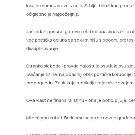
lokalne samouprave u celoj Srbiji – i služi kao produž
očigledno je najpoželjniji.
Još jedan apsurd: gotovo četiri miliona dinara nije 
već politička odluka da se eliminišu slobodni, profesi
disciplinovanje.
Stranka slobode i pravde najoštrije osuđuje ovu zl
plaćanje tišine, najopasniji oblik političke korupcij
propagandu. Zaslužuju redakcije koje misle svojom g
Ova vlast ne finansira istinu – ona je potkupljuje, c
Mi nećemo ćutati. Borićemo se da se novac građana tr