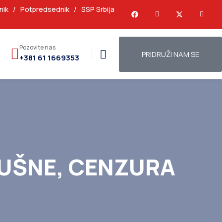
nik
/
Potpredsednik
/
SSP Srbija
Pozovite nas
PRIDRUŽI NAM SE
+381 61 1669353
LUŠNE, CENZURA