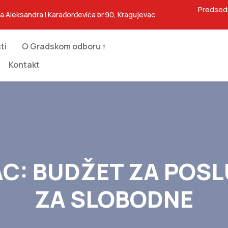
Predsed
ja Aleksandra I Karađorđevića br.90, Kragujevac
ti
O Gradskom odboru
Kontakt
C: BUDŽET ZA POS
ZA SLOBODNE