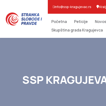
info@ssp-kragujevac.rs
Kral
Početna
Peticije
Novos
Skupština grada Kragujevca
SSP KRAGUJEVA