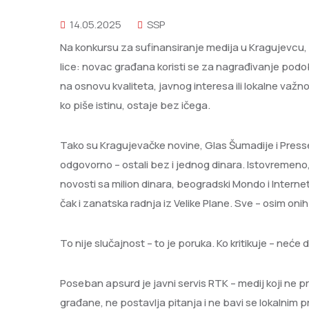
14.05.2025
SSP
Na
konkursu za sufinansiranje medija u Kragujevcu,
lice: novac građana koristi se za nagrađivanje pod
na osnovu kvaliteta, javnog interesa ili lokalne važnost
ko piše istinu, ostaje bez ičega.
Tako su Kragujevačke novine, Glas Šumadije i Presse
odgovorno – ostali bez i jednog dinara. Istovremeno
novosti sa milion dinara, beogradski Mondo i Interne
čak i zanatska radnja iz Velike Plane. Sve – osim o
To nije slučajnost – to je poruka. Ko kritikuje – neće 
Poseban apsurd je javni servis RTK – medij koji ne p
građane, ne postavlja pitanja i ne bavi se lokalnim p