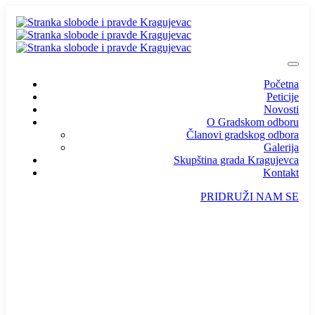
Početna
Peticije
Novosti
O Gradskom odboru
Članovi gradskog odbora
Galerija
Skupština grada Kragujevca
Kontakt
PRIDRUŽI NAM SE
info@ssp-kragujevac.rs
Kralja Aleksandra I Karađorđevića br.90, Kragujevac
Predsednik
/
Potpredsednik
/
SSP Srbija