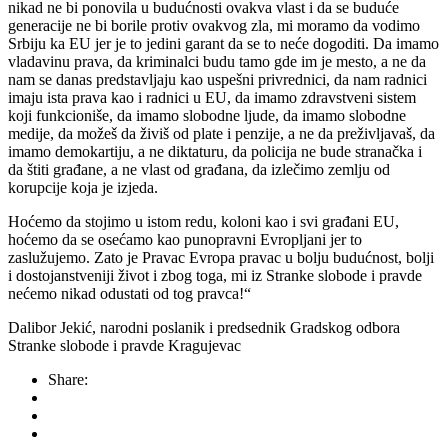
nikad ne bi ponovila u budućnosti ovakva vlast i da se buduće
generacije ne bi borile protiv ovakvog zla, mi moramo da vodimo
Srbiju ka EU jer je to jedini garant da se to neće dogoditi. Da imamo
vladavinu prava, da kriminalci budu tamo gde im je mesto, a ne da
nam se danas predstavljaju kao uspešni privrednici, da nam radnici
imaju ista prava kao i radnici u EU, da imamo zdravstveni sistem
koji funkcioniše, da imamo slobodne ljude, da imamo slobodne
medije, da možeš da živiš od plate i penzije, a ne da preživljavaš, da
imamo demokartiju, a ne diktaturu, da policija ne bude stranačka i
da štiti građane, a ne vlast od građana, da izlečimo zemlju od
korupcije koja je izjeda.
Hoćemo da stojimo u istom redu, koloni kao i svi građani EU,
hoćemo da se osećamo kao punopravni Evropljani jer to
zaslužujemo. Zato je Pravac Evropa pravac u bolju budućnost, bolji
i dostojanstveniji život i zbog toga, mi iz Stranke slobode i pravde
nećemo nikad odustati od tog pravca!“
Dalibor Jekić, narodni poslanik i predsednik Gradskog odbora
Stranke slobode i pravde Kragujevac
Share: