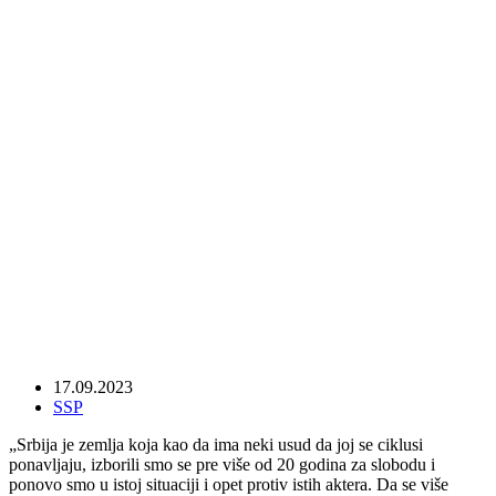
„Srbija je zemlja koja kao da ima neki
usud da joj se ciklusi ponavljaju, izborili
smo se pre više od 20 godina za slobodu i
ponovo smo u istoj situaciji i opet protiv
istih aktera“
17.09.2023
SSP
„Srbija je zemlja koja kao da ima neki usud da joj se ciklusi
ponavljaju, izborili smo se pre više od 20 godina za slobodu i
ponovo smo u istoj situaciji i opet p
rotiv istih aktera. Da se više