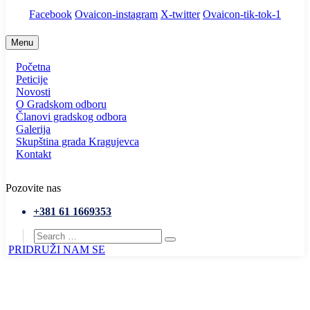
Facebook
Ovaicon-instagram
X-twitter
Ovaicon-tik-tok-1
Menu
Početna
Peticije
Novosti
O Gradskom odboru
Članovi gradskog odbora
Galerija
Skupština grada Kragujevca
Kontakt
Pozovite nas
+381 61 1669353
PRIDRUŽI NAM SE