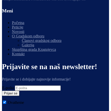
Meni
Početna
Peticije
Novosti
O Gradskom odboru
Članovi gradskog odbora
Galerija
Skupština grada Kragujevca
Kontakt
Prijavite se na naš newsletter!
Prijavite se i dobijajte najnovije informacije!
E-pošta
Prijavi se
Ovatheme