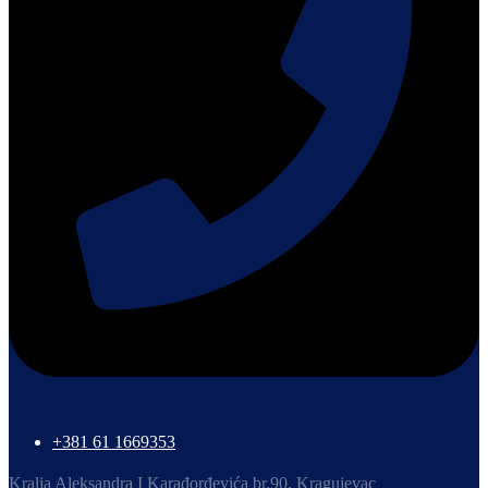
+381 61 1669353
Kralja Aleksandra I Karađorđevića br.90, Kragujevac