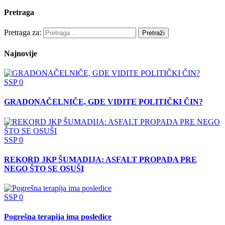
Pretraga
Pretraga za:
Najnovije
SSP
0
GRADONAČELNIČE, GDE VIDITE POLITIČKI ČIN?
SSP
0
REKORD JKP ŠUMADIJA: ASFALT PROPADA PRE
NEGO ŠTO SE OSUŠI
SSP
0
Pogrešna terapija ima posledice