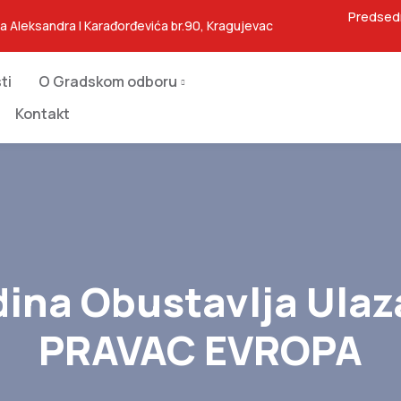
Predsed
ja Aleksandra I Karađorđevića br.90, Kragujevac
ti
O Gradskom odboru
Kontakt
ina Obustavlja Ulaza
PRAVAC EVROPA