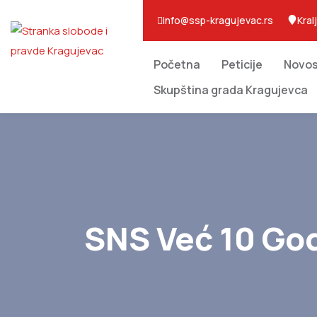
info@ssp-kragujevac.rs
Kral
Početna
Peticije
Novos
Skupština grada Kragujevca
SNS Već 10 God