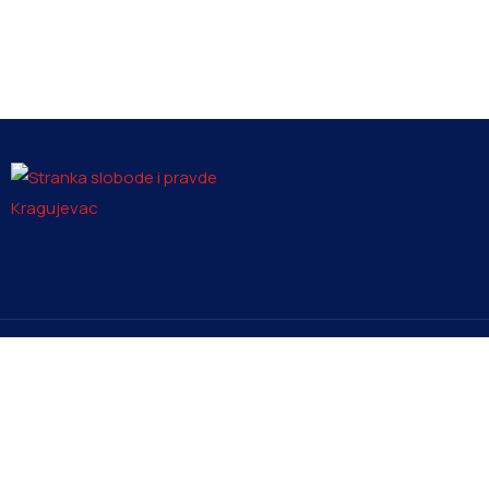
Kontakt
Men
info@ssp-kragujevac.rs