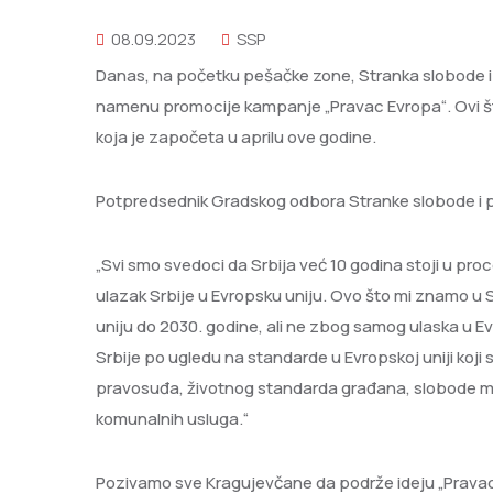
08.09.2023
SSP
Danas, na početku pešačke zone, Stranka slobode i p
namenu promocije kampanje „Pravac Evropa“. Ovi š
koja je započeta u aprilu ove godine.
Potpredsednik Gradskog odbora Stranke slobode i p
„Svi smo svedoci da Srbija već 10 godina stoji u pro
ulazak Srbije u Evropsku uniju. Ovo što mi znamo u 
uniju do 2030. godine, ali ne zbog samog ulaska u 
Srbije po ugledu na standarde u Evropskoj uniji koji 
pravosuđa, životnog standarda građana, slobode me
komunalnih usluga.“
Pozivamo sve Kragujevčane da podrže ideju „Pravac