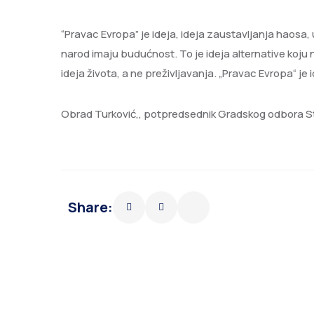
“Pravac Evropa” je ideja, ideja zaustavljanja haosa, u
narod imaju budućnost. To je ideja alternative ko
ideja života, a ne preživljavanja. „Pravac Evropa“ je
Obrad Turković,, potpredsednik Gradskog odbora S
Share: