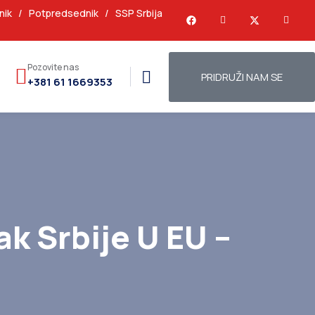
nik
/
Potpredsednik
/
SSP Srbija
Pozovite nas
PRIDRUŽI NAM SE
+381 61 1669353
k Srbije U EU –