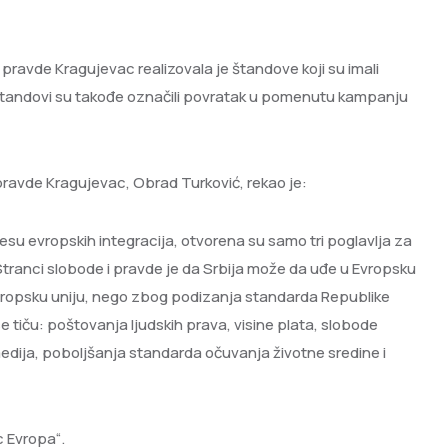
ravde Kragujevac realizovala je štandove koji su imali
tandovi su takođe označili povratak u pomenutu kampanju
ravde Kragujevac, Obrad Turković, rekao je:
cesu evropskih integracija, otvorena su samo tri poglavlja za
Stranci slobode i pravde je da Srbija može da uđe u Evropsku
Evropsku uniju, nego zbog podizanja standarda Republike
se tiču: poštovanja ljudskih prava, visine plata, slobode
dija, poboljšanja standarda očuvanja životne sredine i
 Evropa“.