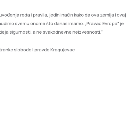
vođenja reda i pravila, jedini način kako da ova zemlja i ovaj
ju nudimo svemu onome što danas imamo. „Pravac Evropa“ je
 ideja sigurnosti, a ne svakodnevne neizvesnosti.“
tranke slobode i pravde Kragujevac