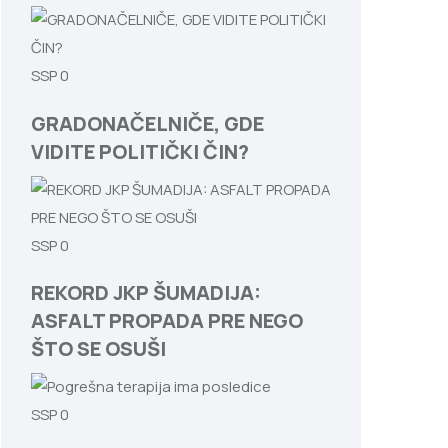
SSP
0
GRADONAČELNIČE, GDE
VIDITE POLITIČKI ČIN?
SSP
0
REKORD JKP ŠUMADIJA:
ASFALT PROPADA PRE NEGO
ŠTO SE OSUŠI
SSP
0