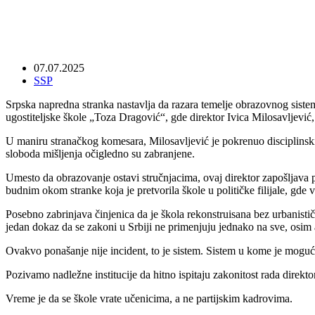
07.07.2025
SSP
Srpska napredna stranka nastavlja da razara temelje obrazovnog siste
ugostiteljske škole „Toza Dragović“, gde direktor Ivica Milosavljević
U maniru stranačkog komesara, Milosavljević je pokrenuo disciplinski
sloboda mišljenja očigledno su zabranjene.
Umesto da obrazovanje ostavi stručnjacima, ovaj direktor zapošljava pa
budnim okom stranke koja je pretvorila škole u političke filijale, gde vla
Posebno zabrinjava činjenica da je škola rekonstruisana bez urbanistič
jedan dokaz da se zakoni u Srbiji ne primenjuju jednako na sve, osim a
Ovakvo ponašanje nije incident, to je sistem. Sistem u kome je moguć
Pozivamo nadležne institucije da hitno ispitaju zakonitost rada direkt
Vreme je da se škole vrate učenicima, a ne partijskim kadrovima.