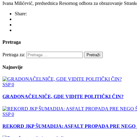
Ivana Milićević, predsednica Resornog odbora za obrazovanje Strank
Share:
Pretraga
Pretraga za:
Najnovije
SSP
0
GRADONAČELNIČE, GDE VIDITE POLITIČKI ČIN?
SSP
0
REKORD JKP ŠUMADIJA: ASFALT PROPADA PRE NEGO 