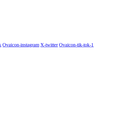
k
Ovaicon-instagram
X-twitter
Ovaicon-tik-tok-1