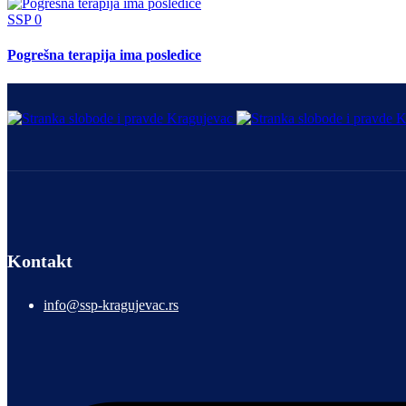
SSP
0
Pogrešna terapija ima posledice
Kontakt
info@ssp-kragujevac.rs