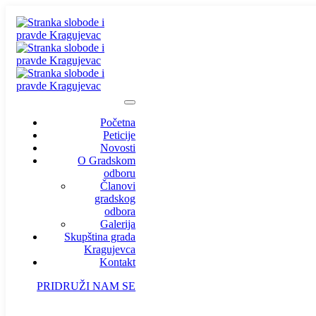
Početna
Peticije
Novosti
O Gradskom
odboru
Članovi
gradskog
odbora
Galerija
Skupština grada
Kragujevca
Kontakt
PRIDRUŽI NAM SE