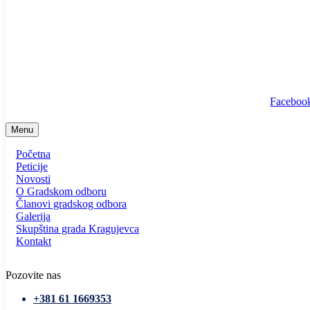
info@ssp-kragujevac.rs
Kralja Aleksandra I Karađorđevića br.90, Kragujevac
Predsednik
/
Potpredsednik
/
SSP Srbija
Faceboo
Menu
Početna
Peticije
Novosti
O Gradskom odboru
Članovi gradskog odbora
Galerija
Skupština grada Kragujevca
Kontakt
Pozovite nas
+381 61 1669353