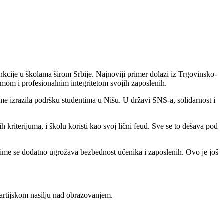
kcije u školama širom Srbije. Najnoviji primer dolazi iz Trgovinsko-
umom i profesionalnim integritetom svojih zaposlenih.
e izrazila podršku studentima u Nišu. U državi SNS-a, solidarnost i
kriterijuma, i školu koristi kao svoj lični feud. Sve se to dešava pod
, čime se dodatno ugrožava bezbednost učenika i zaposlenih. Ovo je još
 partijskom nasilju nad obrazovanjem.