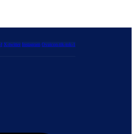
-f
X-twitter
Instagram
Ovaicon-tik-tok-1