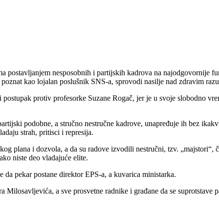
ma postavljanjem nesposobnih i partijskih kadrova na najodgovornije fun
, poznat kao lojalan poslušnik SNS-a, sprovodi nasilje nad zdravim raz
 postupak protiv profesorke Suzane Rogač, jer je u svoje slobodno vrem
rtijski podobne, a stručno nestručne kadrove, unapređuje ih bez ikakvih 
daju strah, pritisci i represija.
kog plana i dozvola, a da su radove izvodili nestručni, tzv. „majstori“
ko niste deo vladajuće elite.
e da pekar postane direktor EPS-a, a kuvarica ministarka.
ora Milosavljevića, a sve prosvetne radnike i građane da se suprotstave