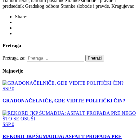
Dalibor Jekić, narodni poslanik Stranke slobode i pravde i
predsednik Gradskog odbora Stranke slobode i pravde, Kragujevac
Share:
Pretraga
Pretraga za:
Najnovije
SSP
0
GRADONAČELNIČE, GDE VIDITE POLITIČKI ČIN?
SSP
0
REKORD JKP ŠUMADIJA: ASFALT PROPADA PRE