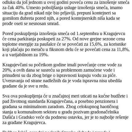
odluku da još jednom u ovoj godini poveća cenu za iznošenje smeća
za čak 40%. Umesto poboljšanja usluge iznošenja smeća, imamo
situaciju da grad nikad nije bio prljaviji, prepuni kontejneri sa
gomilom đubreta pored njih, a pored kontejnerskih niša kada se
prođe oseti se nesnosan smrad.
Pored poskupljenja iznošenja smeća od 1.septembra u Kragujevcu
će cena parkiranja poskupeti za 27%. Od nove grejne sezone cena
toplotne energije za paušalce će se povećati za 15,6%, za korisnike
koji plaćaju po meraču u fiksnom delu će se povećati cena za 11,8%,
a u varijabilnom za 19%.
Kragujevčani su početkom godine imali povećanje cene vode za
20%, a ovih dana se susreću sa problemom zamućene vode i
prinuđeni su da zbog brige o ispravnosti kupuju vodu za piće.
Uveravanja od strane nadležnih da je voda ispravna nisu ubedila
građane da je sve u redu.
Sva ova poskupljenja će u značajnoj meri uticati na kućne budžete i
pad životnog standarda Kragujevčana, a posebno penzionera i
građana sa minimalnom zaradom. Zbog celokupnog haotičnog
stanja u komunalnom sektoru u gradu pozivam gradonačelnika
Dašića i Gradsko veće da podnesu ostavku, jer je to najbolje rešenje
za građane Kragujevca.