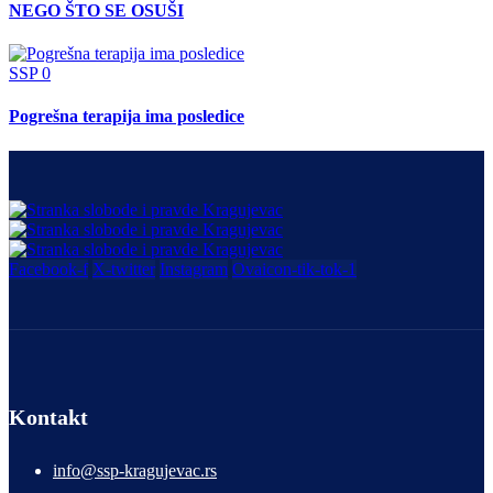
NEGO ŠTO SE OSUŠI
SSP
0
Pogrešna terapija ima posledice
Facebook-f
X-twitter
Instagram
Ovaicon-tik-tok-1
Kontakt
info@ssp-kragujevac.rs