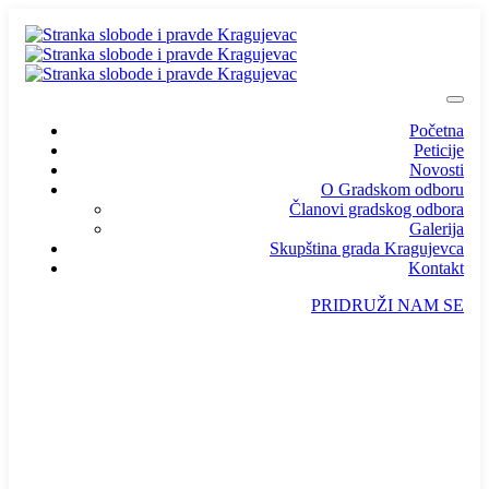
Početna
Peticije
Novosti
O Gradskom odboru
Članovi gradskog odbora
Galerija
Skupština grada Kragujevca
Kontakt
PRIDRUŽI NAM SE
info@ssp-kragujevac.rs
Kralja Aleksandra I Karađorđevića br.90, Kragujevac
Predsednik
/
Potpredsednik
/
SSP Srbija