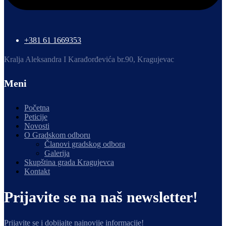
+381 61 1669353
Kralja Aleksandra I Karađorđevića br.90, Kragujevac
Meni
Početna
Peticije
Novosti
O Gradskom odboru
Članovi gradskog odbora
Galerija
Skupština grada Kragujevca
Kontakt
Prijavite se na naš newsletter!
Prijavite se i dobijajte najnovije informacije!