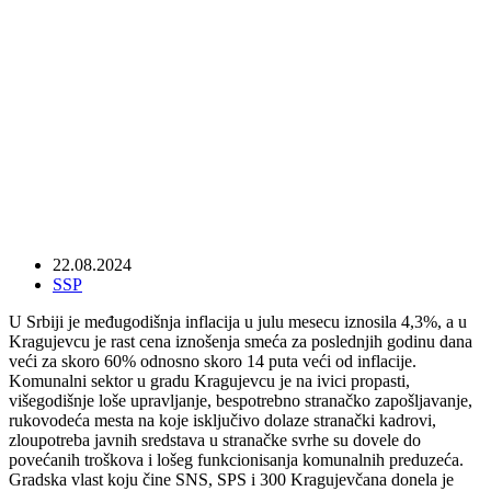
SNS pustoši kućne budžete Kragujevčana
22.08.2024
SSP
U
Srbiji je međugodišnja inflacija u julu mesecu iznosila 4,3%, a u
Kragujevcu je rast cena iznošenja smeća za poslednjih godinu dana
veći za skoro 60% odnosno skoro 14 puta veći od inflacije.
Komunalni sektor u gradu Kragujevcu je na ivici propasti,
višegodišnje loše upravljanje, bespotrebno stranačko zapošljavanje,
rukovodeća mesta na koje isključivo dolaze stranački kadrovi,
zloupotreba javnih sredstava u stranačke svrhe su dovele do
povećanih troškova i lošeg funkcionisanja komunalnih preduzeća.
Gradska vlast koju čine SNS, SPS i 300 Kragujevčana donela je