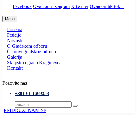
Facebook
Ovaicon-instagram
X-twitter
Ovaicon-tik-tok-1
Menu
Početna
Peticije
Novosti
O Gradskom odboru
Članovi gradskog odbora
Galerija
Skupština grada Kragujevca
Kontakt
Pozovite nas
+381 61 1669353
PRIDRUŽI NAM SE