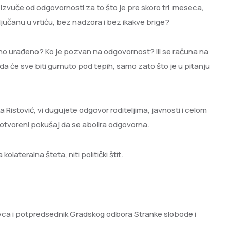
 izvuče od odgovornosti za to što je pre skoro tri meseca,
jučanu u vrtiću, bez nadzora i bez ikakve brige?
etno urađeno? Ko je pozvan na odgovornost? Ili se računa na
i da će sve biti gurnuto pod tepih, samo zato što je u pitanju
 Ristović, vi dugujete odgovor roditeljima, javnosti i celom
 otvoreni pokušaj da se abolira odgovorna.
lateralna šteta, niti politički štit.
vca i potpredsednik Gradskog odbora Stranke slobode i