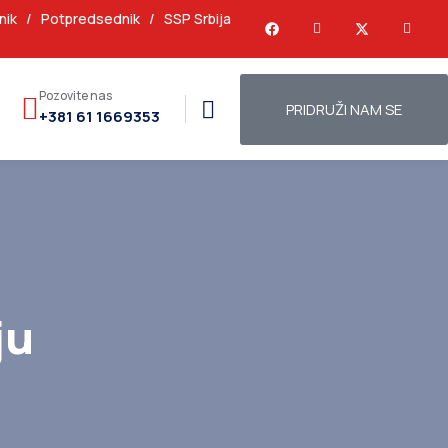
nik
/
Potpredsednik
/
SSP Srbija
Pozovite nas
PRIDRUŽI NAM SE
+381 61 1669353
ju