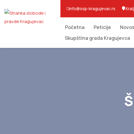
info@ssp-kragujevac.rs
Kral
Početna
Peticije
Novos
Skupština grada Kragujevca
Š