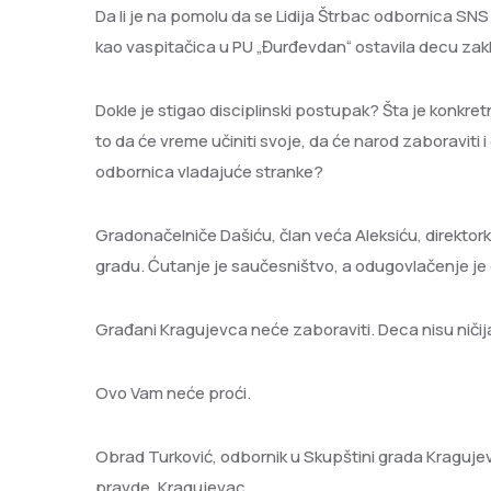
Da li je na pomolu da se Lidija Štrbac odbornica SNS
kao vaspitačica u PU „Đurđevdan“ ostavila decu zakl
Dokle je stigao disciplinski postupak? Šta je konkr
to da će vreme učiniti svoje, da će narod zaboraviti 
odbornica vladajuće stranke?
Gradonačelniče Dašiću, član veća Aleksiću, direktorka
gradu. Ćutanje je saučesništvo, a odugovlačenje je
Građani Kragujevca neće zaboraviti. Deca nisu ničija ko
Ovo Vam neće proći.
Obrad Turković, odbornik u Skupštini grada Kraguje
pravde, Kragujevac