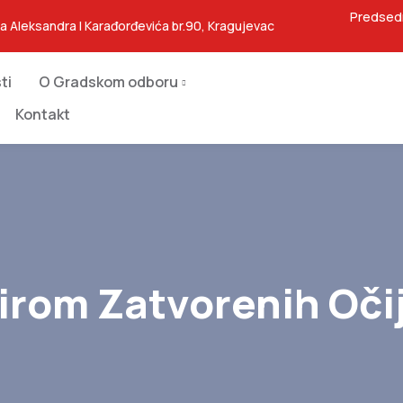
Predsed
ja Aleksandra I Karađorđevića br.90, Kragujevac
ti
O Gradskom odboru
Kontakt
irom Zatvorenih Oči