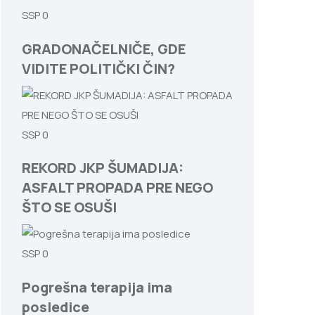
SSP
0
GRADONAČELNIČE, GDE
VIDITE POLITIČKI ČIN?
SSP
0
REKORD JKP ŠUMADIJA:
ASFALT PROPADA PRE NEGO
ŠTO SE OSUŠI
SSP
0
Pogrešna terapija ima
posledice