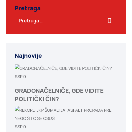
Pretraga
Najnovije
SSP
0
GRADONAČELNIČE, GDE VIDITE
POLITIČKI ČIN?
SSP
0