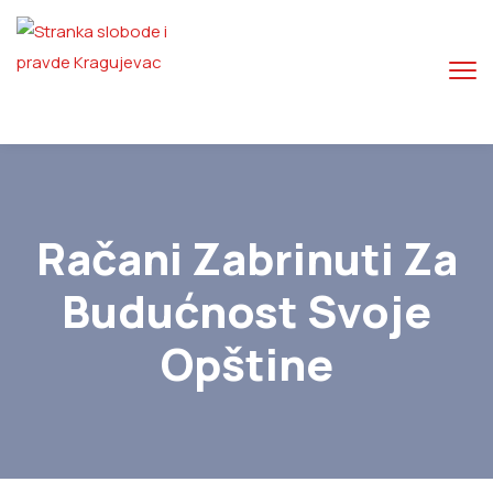
Račani Zabrinuti Za
Budućnost Svoje
Opštine