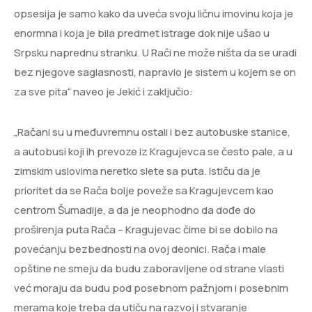
opsesija je samo kako da uveća svoju ličnu imovinu koja je
enormna i koja je bila predmet istrage dok nije ušao u
Srpsku naprednu stranku. U Rači ne može ništa da se uradi
bez njegove saglasnosti, napravio je sistem u kojem se on
za sve pita“ naveo je Jekić i zaključio:
„Račani su u međuvremnu ostali i bez autobuske stanice,
a autobusi koji ih prevoze iz Kragujevca se često pale, a u
zimskim uslovima neretko slete sa puta. Ističu da je
prioritet da se Rača bolje poveže sa Kragujevcem kao
centrom Šumadije, a da je neophodno da dođe do
proširenja puta Rača – Kragujevac čime bi se dobilo na
povećanju bezbednosti na ovoj deonici. Rača i male
opštine ne smeju da budu zaboravljene od strane vlasti
već moraju da budu pod posebnom pažnjom i posebnim
merama koje treba da utiču na razvoj i stvaranje