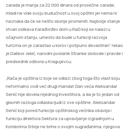
zarada je manja za 22 000 dinara od prosečne zarade,
mladi ne vide svoju budućnost u ovoj opštini jer nema ni
naznaka da će se nešto skorije promeniti. Najbolje stanje
stvari oslikava Karađorđev dom u Rači koji se nalazi u
očajnom stanju, umesto da bude u funkciji razvoja
turizma on je zarastao u korov i potpuno devastiran“ rekao
je Dalibor Jekić, narodni poslanik Stranke slobode i pravde i
predsednik odbora u Kragujevcu.
„Rača je opština iz koje se odlazi zbog toga što vlast koju
neformalno vodi već drugi mandat član veća Aleksandar
Senić nije dovela nijednog investitora, a da je to jedan od
glavnih razloga odlaska ljudi iz ove opštine. Aleksandar
Senić koji pored funkcije opštinskog većnika obavlja i
funkciju direktora Sektora za upravljanje izgradnjom u
Koridorima Srbije ne brine o svojim sugrađanima, njegova