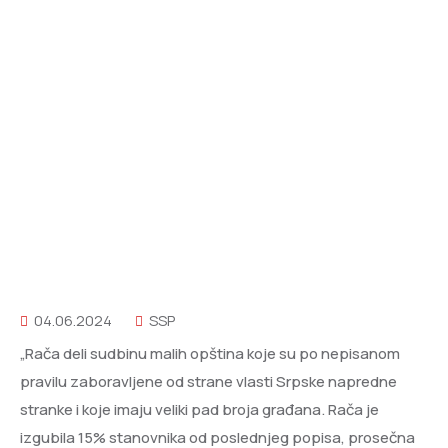
04.06.2024
SSP
„Rača deli sudbinu malih opština koje su po nepisanom
pravilu zaboravljene od strane vlasti Srpske napredne
stranke i koje imaju veliki pad broja građana. Rača je
izgubila 15% stanovnika od poslednjeg popisa, prosečna