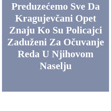
Preduzećemo Sve Da
Kragujevčani Opet
Znaju Ko Su Policajci
Zaduženi Za Očuvanje
Reda U Njihovom
Naselju