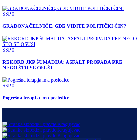
SSP
0
GRADONAČELNIČE, GDE VIDITE POLITIČKI ČIN?
SSP
0
REKORD JKP ŠUMADIJA: ASFALT PROPADA PRE
NEGO ŠTO SE OSUŠI
SSP
0
Pogrešna terapija ima posledice