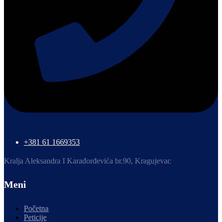
+381 61 1669353
Kralja Aleksandra I Karađorđevića br.90, Kragujevac
Meni
Početna
Peticije