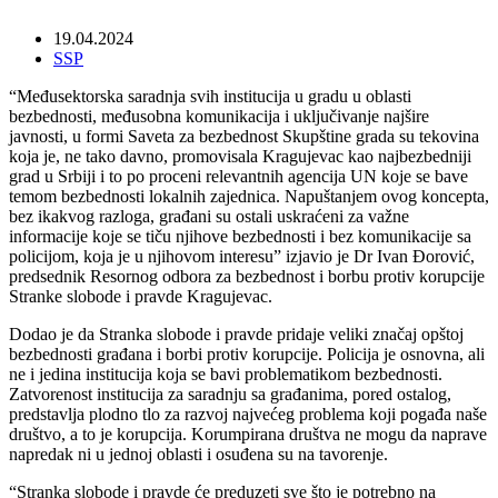
19.04.2024
SSP
“Međusektorska saradnja svih institucija u gradu u oblasti
bezbednosti, međusobna komunikacija i uključivanje najšire
javnosti, u formi Saveta za bezbednost Skupštine grada su tekovina
koja je, ne tako davno, promovisala Kragujevac kao najbezbedniji
grad u Srbiji i to po proceni relevantnih agencija UN koje se bave
temom bezbednosti lokalnih zajednica. Napuštanjem ovog koncepta,
bez ikakvog razloga, građani su ostali uskraćeni za važne
informacije koje se tiču njihove bezbednosti i bez komunikacije sa
policijom, koja je u njihovom interesu” izjavio je Dr Ivan Đorović,
predsednik Resornog odbora za bezbednost i borbu protiv korupcije
Stranke slobode i pravde Kragujevac.
Dodao je da Stranka slobode i pravde pridaje veliki značaj opštoj
bezbednosti građana i borbi protiv korupcije. Policija je osnovna, ali
ne i jedina institucija koja se bavi problematikom bezbednosti.
Zatvorenost institucija za saradnju sa građanima, pored ostalog,
predstavlja plodno tlo za razvoj najvećeg problema koji pogađa naše
društvo, a to je korupcija. Korumpirana društva ne mogu da naprave
napredak ni u jednoj oblasti i osuđena su na tavorenje.
“Stranka slobode i pravde će preduzeti sve što je potrebno na