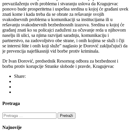
prevazilaženju ovih problema i stvaranju uslova da Kragujevac
ponovo bude prosperitetna i uspešna sredina u kojoj će građani uvek
znati kome i kada treba da se obrate za rešavanje svojih
svakodnevnih problema u komunikaciji sa institucijama ili u
rešavanju svakodnevnih bezbednosnih izazova. Sredina u kojoj će
građanj znati ko su policajci zaduženi za očuvanje reda u njihovom
naselju ili ulici, sa njima razvijati saradnju, komunikaciju i
partnerstvo, na zadovoljstvo obe strane, i onih kojima se služi i čiji
se interesi štite i onih koji služe” naglasio je Đorović zaključujući da
je prevencija najefikasniji vid borbe protiv kriminala.
Dr Ivan Đorović, predsednik Resornog odbora za bezbednost i
borbu protiv korupcije Stranke slobode i pravde, Kragujevac
Share:
Pretraga
Pretraga
za:
Najnovije