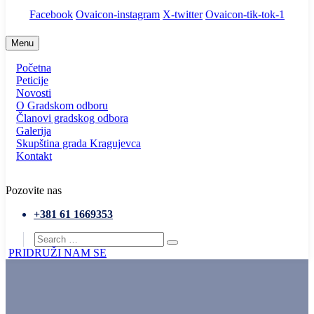
Facebook
Ovaicon-instagram
X-twitter
Ovaicon-tik-tok-1
Menu
Početna
Peticije
Novosti
O Gradskom odboru
Članovi gradskog odbora
Galerija
Skupština grada Kragujevca
Kontakt
Pozovite nas
+381 61 1669353
PRIDRUŽI NAM SE