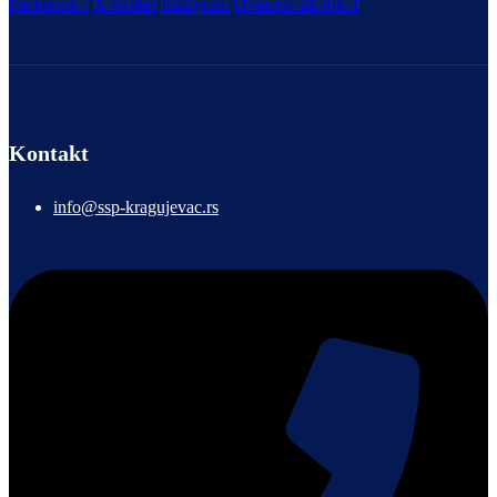
Facebook-f
X-twitter
Instagram
Ovaicon-tik-tok-1
Kontakt
info@ssp-kragujevac.rs