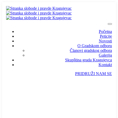
Početna
Peticije
Novosti
O Gradskom odboru
Članovi gradskog odbora
Galerija
Skupština grada Kragujevca
Kontakt
PRIDRUŽI NAM SE
info@ssp-kragujevac.rs
Kralja Aleksandra I Karađorđevića br.90, Kragujevac
Predsednik
/
Potpredsednik
/
SSP Srbija