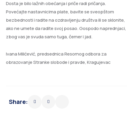
Dosta je bilo lažnih obećanja i priče radi pričanja.
Povećajte nastavnicima plate, bavite se sveopštom
bezbednosti i radite na ozdravljenju društva ili se sklonite,
ako ne umete da radite svoj posao. Gospodo naprednjaci,
zbog vas je svuda samo tuga, čemer i jad.
Ivana Milićević, predsednica Resornog odbora za
obrazovanje Stranke slobode i pravde, Kragujevac
Share: