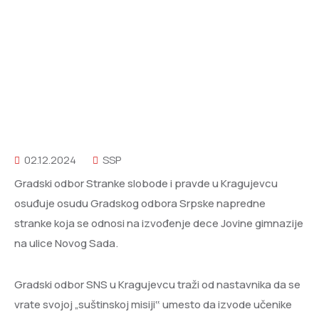
02.12.2024
SSP
Gradski odbor Stranke slobode i pravde u Kragujevcu
osuđuje osudu Gradskog odbora Srpske napredne
stranke koja se odnosi na izvođenje dece Jovine gimnazije
na ulice Novog Sada.
Gradski odbor SNS u Kragujevcu traži od nastavnika da se
vrate svojoj „suštinskoj misiji‟ umesto da izvode učenike