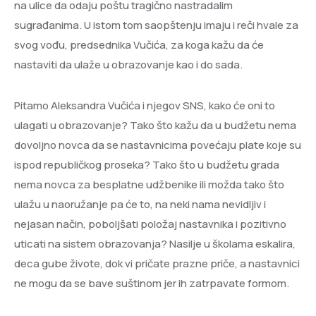
na ulice da odaju poštu tragično nastradalim
sugrađanima. U istom tom saopštenju imaju i reči hvale za
svog vođu, predsednika Vučića, za koga kažu da će
nastaviti da ulaže u obrazovanje kao i do sada.
Pitamo Aleksandra Vučića i njegov SNS, kako će oni to
ulagati u obrazovanje? Tako što kažu da u budžetu nema
dovoljno novca da se nastavnicima povećaju plate koje su
ispod republičkog proseka? Tako što u budžetu grada
nema novca za besplatne udžbenike ili možda tako što
ulažu u naoružanje pa će to, na neki nama nevidljiv i
nejasan način, poboljšati položaj nastavnika i pozitivno
uticati na sistem obrazovanja? Nasilje u školama eskalira,
deca gube živote, dok vi pričate prazne priče, a nastavnici
ne mogu da se bave suštinom jer ih zatrpavate formom.