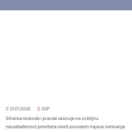
21.01.2026
SSP
Stranka slobode i pravde ukazuje na ozbiljnu
neusklađenost prioriteta vlasti povodom najave osnivanja