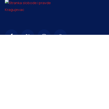
Kontakt
info@ssp-kragujevac.rs
+381 61 1669353