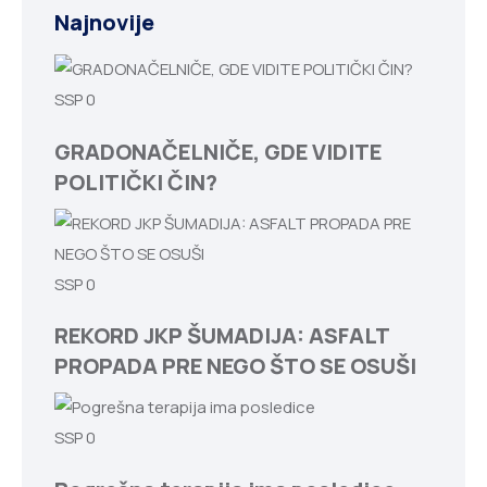
Najnovije
SSP
0
GRADONAČELNIČE, GDE VIDITE
POLITIČKI ČIN?
SSP
0
REKORD JKP ŠUMADIJA: ASFALT
PROPADA PRE NEGO ŠTO SE OSUŠI
SSP
0