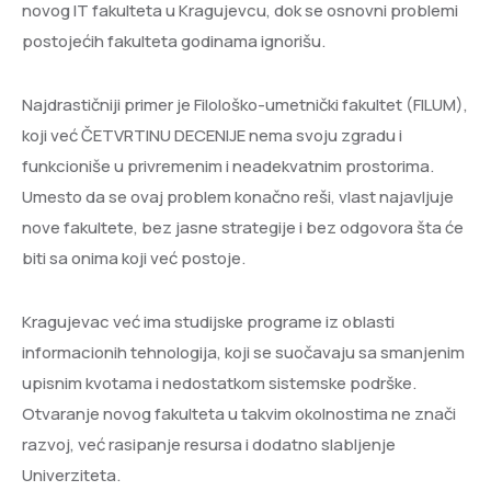
novog IT fakulteta u Kragujevcu, dok se osnovni problemi
postojećih fakulteta godinama ignorišu.
Najdrastičniji primer je Filološko-umetnički fakultet (FILUM),
koji već ČETVRTINU DECENIJE nema svoju zgradu i
funkcioniše u privremenim i neadekvatnim prostorima.
Umesto da se ovaj problem konačno reši, vlast najavljuje
nove fakultete, bez jasne strategije i bez odgovora šta će
biti sa onima koji već postoje.
Kragujevac već ima studijske programe iz oblasti
informacionih tehnologija, koji se suočavaju sa smanjenim
upisnim kvotama i nedostatkom sistemske podrške.
Otvaranje novog fakulteta u takvim okolnostima ne znači
razvoj, već rasipanje resursa i dodatno slabljenje
Univerziteta.