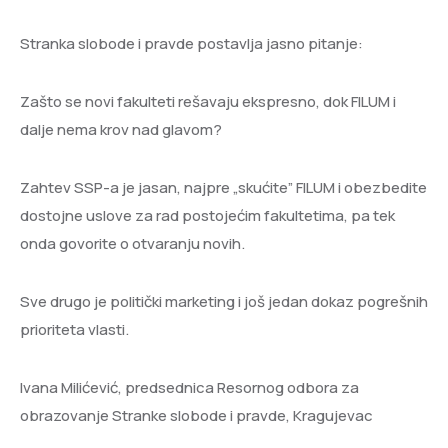
Stranka slobode i pravde postavlja jasno pitanje:
Zašto se novi fakulteti rešavaju ekspresno, dok FILUM i
dalje nema krov nad glavom?
Zahtev SSP-a je jasan, najpre „skućite” FILUM i obezbedite
dostojne uslove za rad postojećim fakultetima, pa tek
onda govorite o otvaranju novih.
Sve drugo je politički marketing i još jedan dokaz pogrešnih
prioriteta vlasti.
Ivana Milićević, predsednica Resornog odbora za
obrazovanje Stranke slobode i pravde, Kragujevac