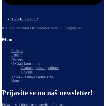
+381 61 1669353
Kralja Aleksandra I Karađorđevića br.90, Kragujevac
Meni
Početna
Peticije
Novosti
O Gradskom odboru
Članovi gradskog odbora
Galerija
Skupština grada Kragujevca
Kontakt
Prijavite se na naš newsletter!
Prijavite se i dobijajte najnovije informacije!