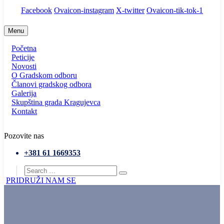
Facebook
Ovaicon-instagram
X-twitter
Ovaicon-tik-tok-1
Menu
Početna
Peticije
Novosti
O Gradskom odboru
Članovi gradskog odbora
Galerija
Skupština grada Kragujevca
Kontakt
Pozovite nas
+381 61 1669353
PRIDRUŽI NAM SE