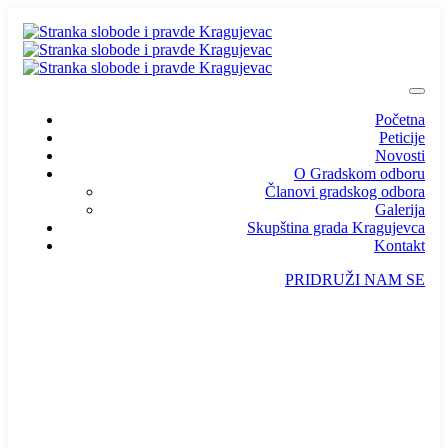
Početna
Peticije
Novosti
O Gradskom odboru
Članovi gradskog odbora
Galerija
Skupština grada Kragujevca
Kontakt
PRIDRUŽI NAM SE
info@ssp-kragujevac.rs
Kralja Aleksandra I Karađorđevića br.90, Kragujevac
Predsednik
/
Potpredsednik
/
SSP Srbija