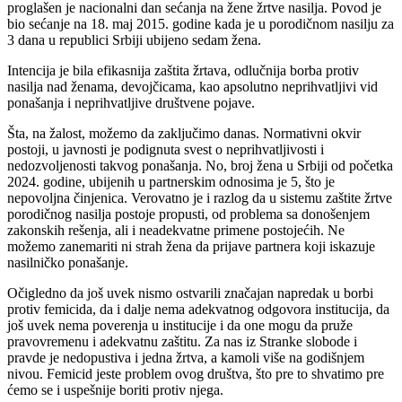
proglašen je nacionalni dan sećanja na žene žrtve nasilja. Povod je
bio sećanje na 18. maj 2015. godine kada je u porodičnom nasilju za
3 dana u republici Srbiji ubijeno sedam žena.
Intencija je bila efikasnija zaštita žrtava, odlučnija borba protiv
nasilja nad ženama, devojčicama, kao apsolutno neprihvatljivi vid
ponašanja i neprihvatljive društvene pojave.
Šta, na žalost, možemo da zaključimo danas. Normativni okvir
postoji, u javnosti je podignuta svest o neprihvatljivosti i
nedozvoljenosti takvog ponašanja. No, broj žena u Srbiji od početka
2024. godine, ubijenih u partnerskim odnosima je 5, što je
nepovoljna činjenica. Verovatno je i razlog da u sistemu zaštite žrtve
porodičnog nasilja postoje propusti, od problema sa donošenjem
zakonskih rešenja, ali i neadekvatne primene postojećih. Ne
možemo zanemariti ni strah žena da prijave partnera koji iskazuje
nasilničko ponašanje.
Očigledno da još uvek nismo ostvarili značajan napredak u borbi
protiv femicida, da i dalje nema adekvatnog odgovora institucija, da
još uvek nema poverenja u institucije i da one mogu da pruže
pravovremenu i adekvatnu zaštitu. Za nas iz Stranke slobode i
pravde je nedopustiva i jedna žrtva, a kamoli više na godišnjem
nivou. Femicid jeste problem ovog društva, što pre to shvatimo pre
ćemo se i uspešnije boriti protiv njega.