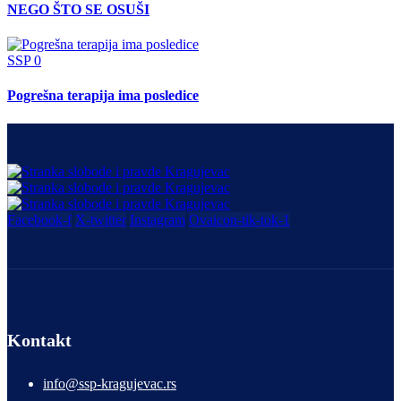
NEGO ŠTO SE OSUŠI
SSP
0
Pogrešna terapija ima posledice
Facebook-f
X-twitter
Instagram
Ovaicon-tik-tok-1
Kontakt
info@ssp-kragujevac.rs