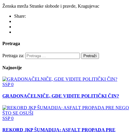
Ženska mreža Stranke slobode i pravde, Kragujevac
Share:
Pretraga
Pretraga za:
Najnovije
SSP
0
GRADONAČELNIČE, GDE VIDITE POLITIČKI ČIN?
SSP
0
REKORD JKP ŠUMADIJA: ASFALT PROPADA PRE