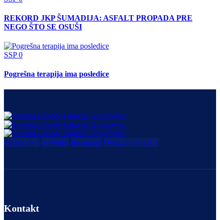
REKORD JKP ŠUMADIJA: ASFALT PROPADA PRE
NEGO ŠTO SE OSUŠI
SSP
0
Pogrešna terapija ima posledice
Facebook-f
X-twitter
Instagram
Ovaicon-tik-tok-1
Kontakt