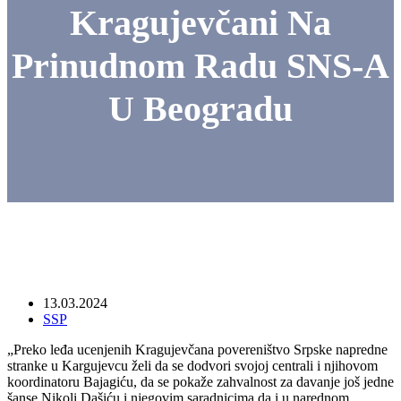
Kragujevčani Na
Prinudnom Radu SNS-A
U Beogradu
13.03.2024
SSP
„Preko leđa ucenjenih Kragujevčana povereništvo Srpske napredne
stranke u Kargujevcu želi da se dodvori svojoj centrali i njihovom
koordinatoru Bajagiću, da se pokaže zahvalnost za davanje još jedne
šanse Nikoli Dašiću i njegovim saradnicima da i u narednom