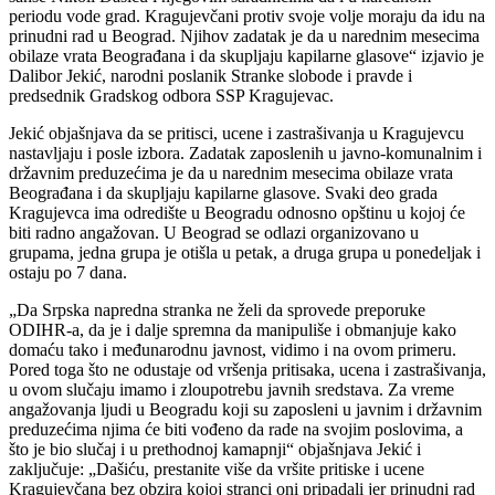
periodu vode grad. Kragujevčani protiv svoje volje moraju da idu na
prinudni rad u Beograd. Njihov zadatak je da u narednim mesecima
obilaze vrata Beograđana i da skupljaju kapilarne glasove“ izjavio je
Dalibor Jekić, narodni poslanik Stranke slobode i pravde i
predsednik Gradskog odbora SSP Kragujevac.
Jekić objašnjava da se pritisci, ucene i zastrašivanja u Kragujevcu
nastavljaju i posle izbora. Zadatak zaposlenih u javno-komunalnim i
državnim preduzećima je da u narednim mesecima obilaze vrata
Beograđana i da skupljaju kapilarne glasove. Svaki deo grada
Kragujevca ima odredište u Beogradu odnosno opštinu u kojoj će
biti radno angažovan. U Beograd se odlazi organizovano u
grupama, jedna grupa je otišla u petak, a druga grupa u ponedeljak i
ostaju po 7 dana.
„Da Srpska napredna stranka ne želi da sprovede preporuke
ODIHR-a, da je i dalje spremna da manipuliše i obmanjuje kako
domaću tako i međunarodnu javnost, vidimo i na ovom primeru.
Pored toga što ne odustaje od vršenja pritisaka, ucena i zastrašivanja,
u ovom slučaju imamo i zloupotrebu javnih sredstava. Za vreme
angažovanja ljudi u Beogradu koji su zaposleni u javnim i državnim
preduzećima njima će biti vođeno da rade na svojim poslovima, a
što je bio slučaj i u prethodnoj kamapnji“ objašnjava Jekić i
zaključuje: „Dašiću, prestanite više da vršite pritiske i ucene
Kragujevčana bez obzira kojoj stranci oni pripadali jer prinudni rad