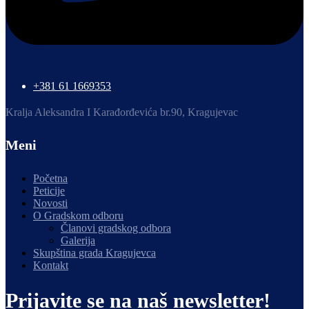
+381 61 1669353
Kralja Aleksandra I Karađorđevića br.90, Kragujevac
Meni
Početna
Peticije
Novosti
O Gradskom odboru
Članovi gradskog odbora
Galerija
Skupština grada Kragujevca
Kontakt
Prijavite se na naš newsletter!