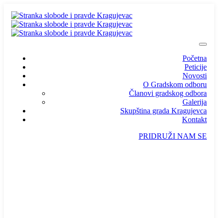
Početna
Peticije
Novosti
O Gradskom odboru
Članovi gradskog odbora
Galerija
Skupština grada Kragujevca
Kontakt
PRIDRUŽI NAM SE
info@ssp-kragujevac.rs
Kralja Aleksandra I Karađorđevića br.90, Kragujevac
Predsednik
/
Potpredsednik
/
SSP Srbija