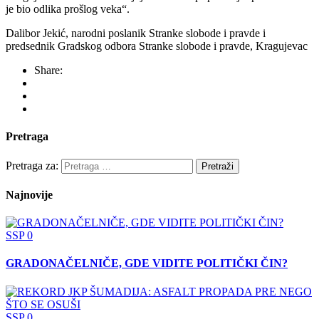
je bio odlika prošlog veka“.
Dalibor Jekić, narodni poslanik Stranke slobode i pravde i
predsednik Gradskog odbora Stranke slobode i pravde, Kragujevac
Share:
Pretraga
Pretraga za:
Najnovije
SSP
0
GRADONAČELNIČE, GDE VIDITE POLITIČKI ČIN?
SSP
0