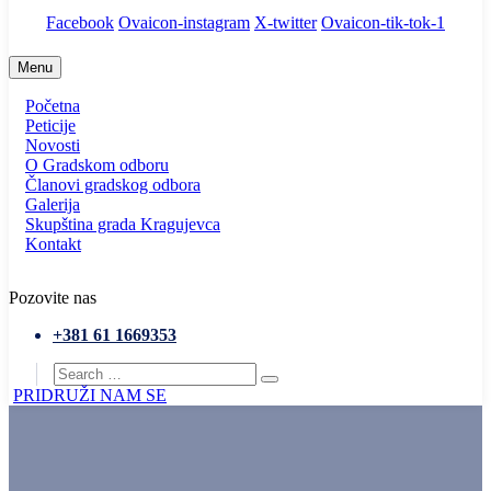
Facebook
Ovaicon-instagram
X-twitter
Ovaicon-tik-tok-1
Menu
Početna
Peticije
Novosti
O Gradskom odboru
Članovi gradskog odbora
Galerija
Skupština grada Kragujevca
Kontakt
Pozovite nas
+381 61 1669353
PRIDRUŽI NAM SE