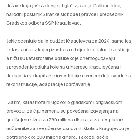
države koja još uvek nije stigla” izjavio je Dalibor Jekić,
narodni poslanik Stranke slobode i pravde i predsednik
Gradskog odbora SSP Kragujevac.
Jekić ocenjuje da je budžet Kragujevca za 2024. samo još
jedan u nizu iz kojeg izostaju ozbiljne kapitalne investicije,
a nižu su katasrofalne odluke koje onemogućavaju
sprovođenje odluka koje su u interesu Kragujevčana i
dodaje da se kapitalne investiticije u većem delu svode na
rekonstrukcije, adaptacije i održavanje.
“Zatim, katastrofalni ugovor o gradskom i prigradskom
prevozu, za čiju namenu su povećana izdvajanja na
godišnjem nivou za 360 miliona dinara, a za besplatne
udžbenike za sve učenike osnovnih škola u Kragujevcu je
potrebno oko 200 miliona dinara. Takođe, dečje