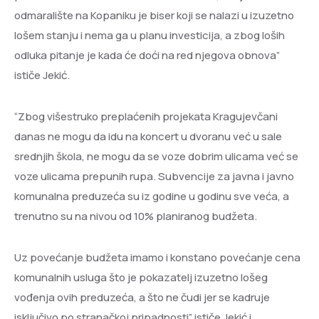
odmaralište na Kopaniku je biser koji se nalazi u izuzetno
lošem stanju i nema ga u planu investicija, a zbog loših
odluka pitanje je kada će doći na red njegova obnova”
ističe Jekić.
“Zbog višestruko preplaćenih projekata Kragujevčani
danas ne mogu da idu na koncert u dvoranu već u sale
srednjih škola, ne mogu da se voze dobrim ulicama već se
voze ulicama prepunih rupa. Subvencije za javna i javno
komunalna preduzeća su iz godine u godinu sve veća, a
trenutno su na nivou od 10% planiranog budžeta.
Uz povećanje budžeta imamo i konstano povećanje cena
komunalnih usluga što je pokazatelj izuzetno lošeg
vođenja ovih preduzeća, a što ne čudi jer se kadruje
isključivo po stranačkoj pripadnosti” ističe Jekić i