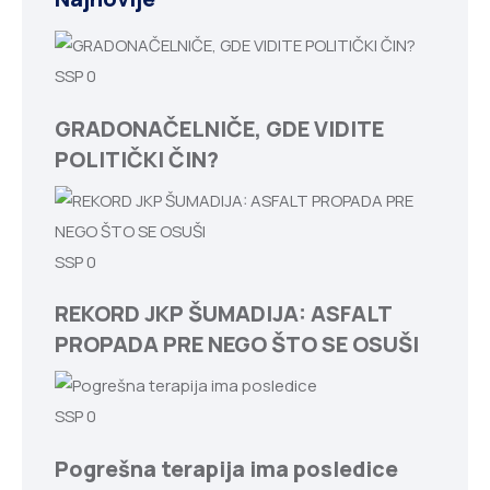
SSP
0
GRADONAČELNIČE, GDE VIDITE
POLITIČKI ČIN?
SSP
0
REKORD JKP ŠUMADIJA: ASFALT
PROPADA PRE NEGO ŠTO SE OSUŠI
SSP
0
Pogrešna terapija ima posledice