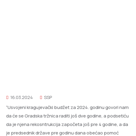
16.03.2024
SSP
“Usvojeni kragujevački budžet za 2024. godinu govori nam
da će se Gradska tržnica raditi još dve godine, a podsetiću
da je njena rekosntrukcija započeta još pre 4 godine, a da
je predsednik države pre godinu dana obećao pomoć