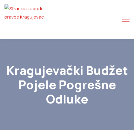
Kragujevački Budžet
Pojele Pogrešne
Odluke