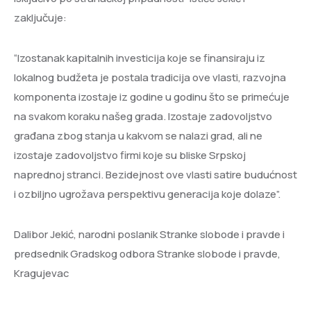
zaključuje:
“Izostanak kapitalnih investicija koje se finansiraju iz
lokalnog budžeta je postala tradicija ove vlasti, razvojna
komponenta izostaje iz godine u godinu što se primećuje
na svakom koraku našeg grada. Izostaje zadovoljstvo
građana zbog stanja u kakvom se nalazi grad, ali ne
izostaje zadovoljstvo firmi koje su bliske Srpskoj
naprednoj stranci. Bezidejnost ove vlasti satire budućnost
i ozbiljno ugrožava perspektivu generacija koje dolaze”.
Dalibor Jekić, narodni poslanik Stranke slobode i pravde i
predsednik Gradskog odbora Stranke slobode i pravde,
Kragujevac