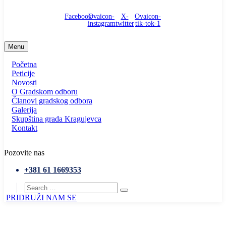
Facebook
Ovaicon-
X-
Ovaicon-
instagram
twitter
tik-tok-1
Menu
Početna
Peticije
Novosti
O Gradskom odboru
Članovi gradskog odbora
Galerija
Skupština grada Kragujevca
Kontakt
Pozovite nas
+381 61 1669353
PRIDRUŽI NAM SE