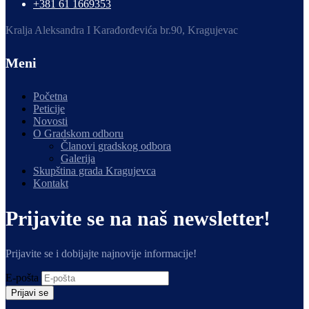
+381 61 1669353
Kralja Aleksandra I Karađorđevića br.90, Kragujevac
Meni
Početna
Peticije
Novosti
O Gradskom odboru
Članovi gradskog odbora
Galerija
Skupština grada Kragujevca
Kontakt
Prijavite se na naš newsletter!
Prijavite se i dobijajte najnovije informacije!
E-pošta
Prijavi se