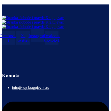
Facebook-
X-
Instagram
Ovaicon-
f
twitter
tik-tok-1
Kontakt
info@ssp-kragujevac.rs