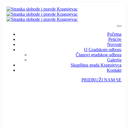
Početna
Peticije
Novosti
O Gradskom odboru
Članovi gradskog odbora
Galerija
Skupština grada Kragujevca
Kontakt
PRIDRUŽI NAM SE
info@ssp-kragujevac.rs
Kralja Aleksandra I Karađorđevića br.90, Kragujevac
Predsednik
/
Potpredsednik
/
SSP Srbija