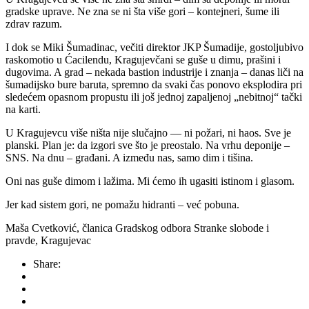
gradske uprave. Ne zna se ni šta više gori – kontejneri, šume ili
zdrav razum.
I dok se Miki Šumadinac, večiti direktor JKP Šumadije, gostoljubivo
raskomotio u Ćacilendu, Kragujevčani se guše u dimu, prašini i
dugovima. A grad – nekada bastion industrije i znanja – danas liči na
šumadijsko bure baruta, spremno da svaki čas ponovo eksplodira pri
sledećem opasnom propustu ili još jednoj zapaljenoj „nebitnoj“ tački
na karti.
U Kragujevcu više ništa nije slučajno — ni požari, ni haos. Sve je
planski. Plan je: da izgori sve što je preostalo. Na vrhu deponije –
SNS. Na dnu – građani. A između nas, samo dim i tišina.
Oni nas guše dimom i lažima. Mi ćemo ih ugasiti istinom i glasom.
Jer kad sistem gori, ne pomažu hidranti – već pobuna.
Maša Cvetković, članica Gradskog odbora Stranke slobode i
pravde, Kragujevac
Share: