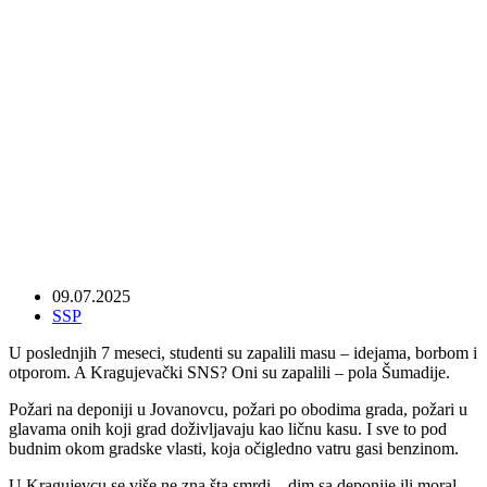
Kragujevac – Šumadijsko Bure Baruta
09.07.2025
SSP
U poslednjih 7 meseci, studenti su zapalili masu – idejama, borbom i
otporom. A Kragujevački SNS? Oni su zapalili – pola Šumadije.
Požari na deponiji u Jovanovcu, požari po obodima grada, požari u
glavama onih koji grad doživljavaju kao ličnu kasu. I sve to pod
budnim okom gradske vlasti, koja očigledno vatru gasi benzinom.
U Kragujevcu se više ne zna šta smrdi – dim sa deponije ili moral