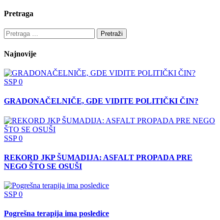
Pretraga
Pretraga
za:
Najnovije
SSP
0
GRADONAČELNIČE, GDE VIDITE POLITIČKI ČIN?
SSP
0
REKORD JKP ŠUMADIJA: ASFALT PROPADA PRE
NEGO ŠTO SE OSUŠI
SSP
0
Pogrešna terapija ima posledice