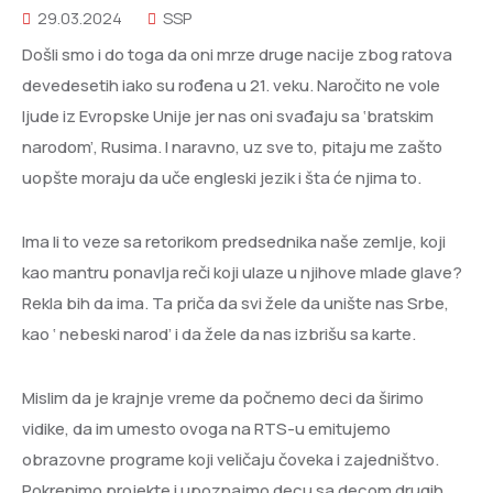
29.03.2024
SSP
Došli smo i do toga da oni mrze druge nacije zbog ratova
devedesetih iako su rođena u 21. veku. Naročito ne vole
ljude iz Evropske Unije jer nas oni svađaju sa ‘bratskim
narodom’, Rusima. I naravno, uz sve to, pitaju me zašto
uopšte moraju da uče engleski jezik i šta će njima to.
Ima li to veze sa retorikom predsednika naše zemlje, koji
kao mantru ponavlja reči koji ulaze u njihove mlade glave?
Rekla bih da ima. Ta priča da svi žele da unište nas Srbe,
kao ‘ nebeski narod’ i da žele da nas izbrišu sa karte.
Mislim da je krajnje vreme da počnemo deci da širimo
vidike, da im umesto ovoga na RTS-u emitujemo
obrazovne programe koji veličaju čoveka i zajedništvo.
Pokrenimo projekte i upoznajmo decu sa decom drugih