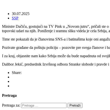
30.07.2025
SSP
Ministre Dačiću, gostujući na TV Pink u „Novom jutru“, pričali ste o 
topovski udari na njih. Poniženje i sramnu sliku videla je cela Srbija, a 
Time ste pokazali da je članovima SNS-a i batinašima koje oni angažuju
Pozivate građane da poštuju policiju – pozovite pre svega članove i ba
I za kraj, objasnite nam kako Srbija može da bude napadnuta od svojih 
Dalibor Jekić, predsednik Izvršnog odbora Stranke slobode i pravde i
Share:
Pretraga
Pretraga za: