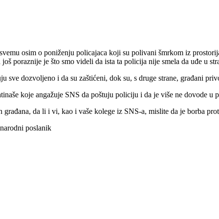
svemu osim o poniženju policajaca koji su polivani šmrkom iz prostorij
još poraznije je što smo videli da ista ta policija nije smela da uđe u stra
 sve dozvoljeno i da su zaštićeni, dok su, s druge strane, građani privo
tinaše koje angažuje SNS da poštuju policiju i da je više ne dovode u p
građana, da li i vi, kao i vaše kolege iz SNS-a, mislite da je borba prot
 narodni poslanik