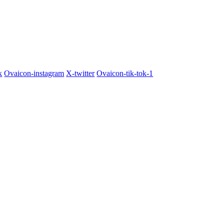
k
Ovaicon-instagram
X-twitter
Ovaicon-tik-tok-1