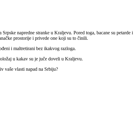
a Srpske napredne stranke u Kraljevu. Pored toga, bacane su petarde i
načke prostorije i privede one koji su to činili.
đeni i maltretirani bez ikakvog razloga.
oložaj u kakav su je juče doveli u Kraljevu.
iv vaše vlasti napad na Srbiju?