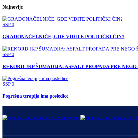
Najnovije
SSP
0
GRADONAČELNIČE, GDE VIDITE POLITIČKI ČIN?
SSP
0
REKORD JKP ŠUMADIJA: ASFALT PROPADA PRE NEGO 
SSP
0
Pogrešna terapija ima posledice