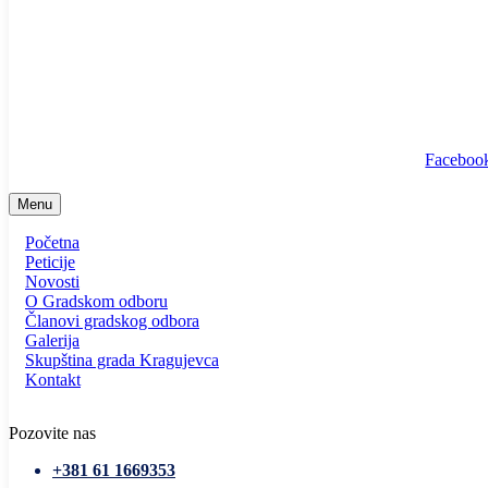
info@ssp-kragujevac.rs
Kralja Aleksandra I Karađorđevića br.90, Kragujevac
Predsednik
/
Potpredsednik
/
SSP Srbija
Faceboo
Menu
Početna
Peticije
Novosti
O Gradskom odboru
Članovi gradskog odbora
Galerija
Skupština grada Kragujevca
Kontakt
Pozovite nas
+381 61 1669353