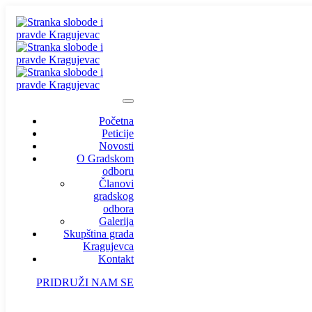
Početna
Peticije
Novosti
O Gradskom
odboru
Članovi
gradskog
odbora
Galerija
Skupština grada
Kragujevca
Kontakt
PRIDRUŽI NAM SE