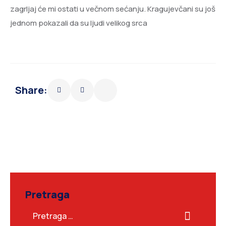
zagrljaj će mi ostati u večnom sećanju. Kragujevčani su još
jednom pokazali da su ljudi velikog srca
Share:
Pretraga