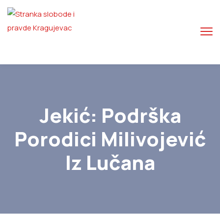
Jekić: Podrška
Porodici Milivojević
Iz Lučana