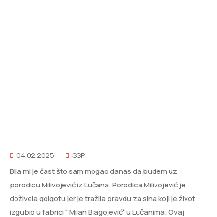
04.02.2025
SSP
Bila mi je čast što sam mogao danas da budem uz
porodicu Milivojević iz Lučana. Porodica Milivojević je
doživela golgotu jer je tražila pravdu za sina koji je život
izgubio u fabrici “ Milan Blagojević“ u Lučanima. Ovaj