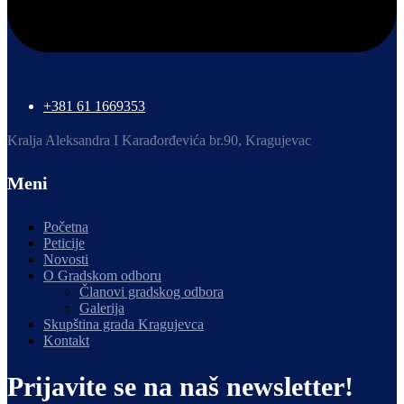
+381 61 1669353
Kralja Aleksandra I Karađorđevića br.90, Kragujevac
Meni
Početna
Peticije
Novosti
O Gradskom odboru
Članovi gradskog odbora
Galerija
Skupština grada Kragujevca
Kontakt
Prijavite se na naš newsletter!