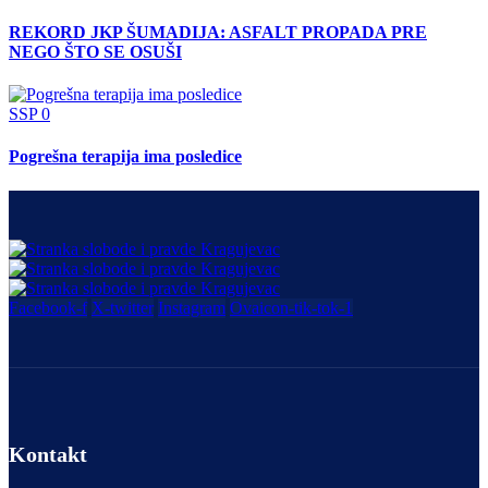
REKORD JKP ŠUMADIJA: ASFALT PROPADA PRE
NEGO ŠTO SE OSUŠI
SSP
0
Pogrešna terapija ima posledice
Facebook-f
X-twitter
Instagram
Ovaicon-tik-tok-1
Kontakt