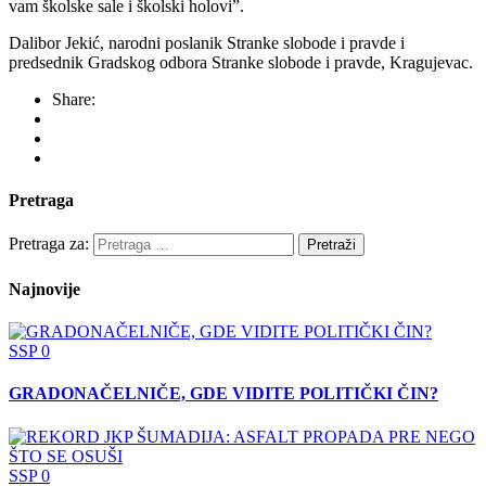
vam školske sale i školski holovi”.
Dalibor Jekić, narodni poslanik Stranke slobode i pravde i
predsednik Gradskog odbora Stranke slobode i pravde, Kragujevac.
Share:
Pretraga
Pretraga za:
Najnovije
SSP
0
GRADONAČELNIČE, GDE VIDITE POLITIČKI ČIN?
SSP
0