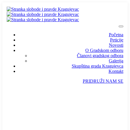
Početna
Peticije
Novosti
O Gradskom odboru
Članovi gradskog odbora
Galerija
Skupština grada Kragujevca
Kontakt
PRIDRUŽI NAM SE
info@ssp-kragujevac.rs
Kralja Aleksandra I Karađorđevića br.90, Kragujevac
Predsednik
/
Potpredsednik
/
SSP Srbija