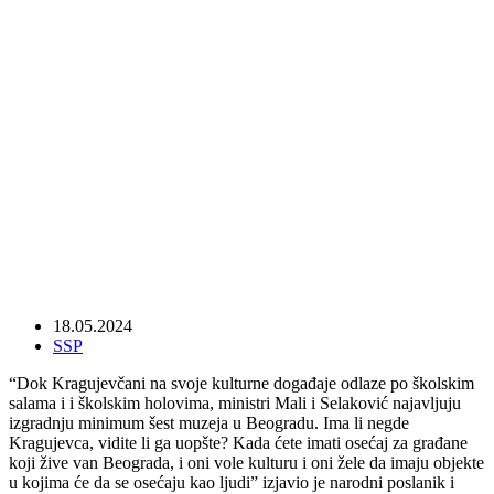
Jekić: Ministre Mali, ima li novca za
rekonstrukciju dvorana „Šumadija“ i
„Pionir“ u Kragujevcu?
18.05.2024
SSP
“Dok Kragujevčani na svoje kulturne događaje odlaze po školskim
salama i i školskim holovima, ministri Mali i Selaković najavljuju
izgradnju minimum šest muzeja u Beogradu. Ima li negde
Kragujevca, vidite li ga uopšte? Kada ćete imati osećaj za građane
koji žive van Beograda, i oni vole kulturu i oni žele da imaju objekte
u kojima će da se osećaju kao ljudi” izjavio je narodni poslanik i