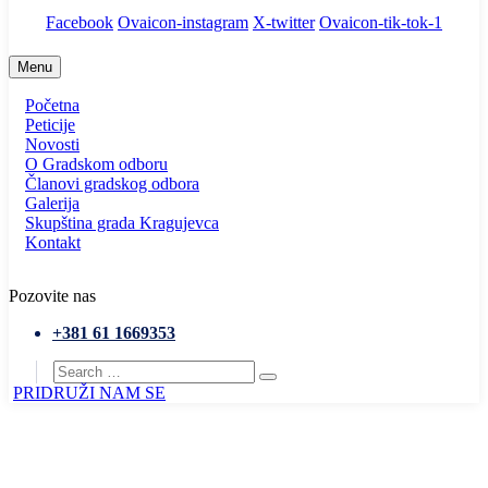
Facebook
Ovaicon-instagram
X-twitter
Ovaicon-tik-tok-1
Menu
Početna
Peticije
Novosti
O Gradskom odboru
Članovi gradskog odbora
Galerija
Skupština grada Kragujevca
Kontakt
Pozovite nas
+381 61 1669353
PRIDRUŽI NAM SE