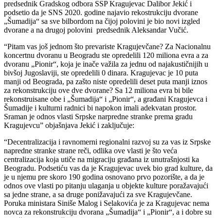
predsednik Gradskog odbora SSP Kragujevac Dalibor Jekić i
podsetio da je SNS 2020. godine najavio rekostrukciju dvorane
„Šumadija“ sa sve bilbordom na čijoj polovini je bio novi izgled
dvorane a na drugoj polovini predsednik Aleksandar Vučić.
“Pitam vas još jednom što prevariste Kragujevčane? Za Nacionalnu
koncertnu dvoranu u Beogradu ste opredelili 120 miliona evra a za
dvoranu „Pionir“, koja je inače važila za jednu od najakustičnijih u
bivšoj Jugoslaviji, ste opredelili 0 dinara. Kragujevac je 10 puta
manji od Beograda, pa zašto niste opredelili deset puta manji iznos
za rekonstrukciju ove dve dvorane? Sa 12 miliona evra bi bile
rekonstruisane obe i „Šumadija“ i „Pionir“, a građani Kragujevca i
Šumadije i kulturni radnici bi napokon imali adekvatan prostor.
Sraman je odnos vlasti Srpske narpredne stranke prema gradu
Kragujevcu” objašnjava Jekić i zaključuje:
“Decentralizacija i ravnomerni regionalni razvoj su za vas iz Srpske
napredne stranke strane reči, odlika ove vlasti je što veća
centralizacija koja utiče na migraciju građana iz unutrašnjosti ka
Beogradu. Podsetiću vas da je Kragujevac uvek bio grad kulture, da
je u njemu pre skoro 190 godina osnovano prvo pozorište, a da je
odnos ove vlasti po pitanju ulaganja u objekte kulture poražavajući
sa jedne strane, a sa druge ponižavajući za sve Kragujevčane.
Poruka ministara Siniše Malog i Selakovića je za Kragujevac nema
novca za rekonstrukciju dvorana „Šumadija“ i „Pionir“, a i dobre su