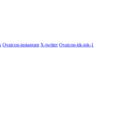
k
Ovaicon-instagram
X-twitter
Ovaicon-tik-tok-1