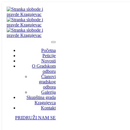
Početna
Peticije
Novosti
O Gradskom
odboru
Članovi
gradskog
odbora
Galerija
Skupština grada
Kragujevca
Kontakt
PRIDRUŽI NAM SE