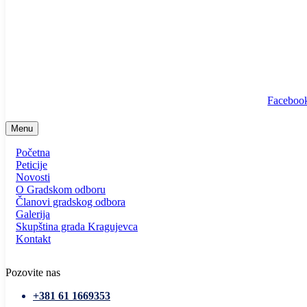
info@ssp-kragujevac.rs
Kralja Aleksandra I Karađorđevića br.90, Kragujevac
Predsednik
/
Potpredsednik
/
SSP Srbija
Faceboo
Menu
Početna
Peticije
Novosti
O Gradskom odboru
Članovi gradskog odbora
Galerija
Skupština grada Kragujevca
Kontakt
Pozovite nas
+381 61 1669353