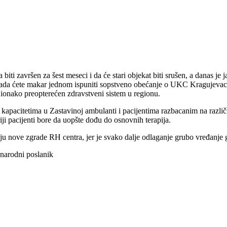
iti završen za šest meseci i da će stari objekat biti srušen, a danas je 
kada ćete makar jednom ispuniti sopstveno obećanje o UKC Kragujevac, 
i ionako preopterećen zdravstveni sistem u regionu.
apacitetima u Zastavinoj ambulanti i pacijentima razbacanim na različi
iji pacijenti bore da uopšte dođu do osnovnih terapija.
ju nove zgrade RH centra, jer je svako dalje odlaganje grubo vređanje g
 narodni poslanik