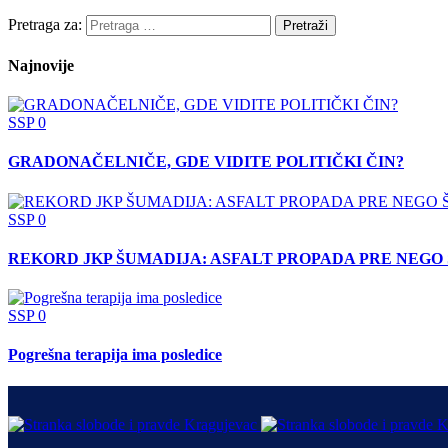
Pretraga za:
Najnovije
SSP
0
GRADONAČELNIČE, GDE VIDITE POLITIČKI ČIN?
SSP
0
REKORD JKP ŠUMADIJA: ASFALT PROPADA PRE NEGO 
SSP
0
Pogrešna terapija ima posledice