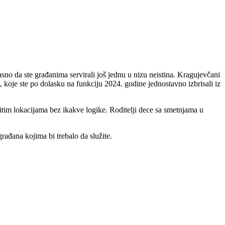
jasno da ste građanima servirali još jednu u nizu neistina. Kragujevčani
koje ste po dolasku na funkciju 2024. godine jednostavno izbrisali iz
tim lokacijama bez ikakve logike. Roditelji dece sa smetnjama u
rađana kojima bi trebalo da služite.