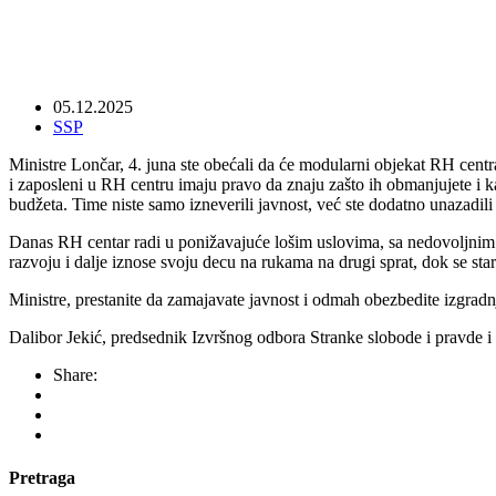
05.12.2025
SSP
Ministre Lončar, 4. juna ste obećali da će modularni objekat RH centra b
i zaposleni u RH centru imaju pravo da znaju zašto ih obmanjujete i 
budžeta. Time niste samo izneverili javnost, već ste dodatno unazadil
Danas RH centar radi u ponižavajuće lošim uslovima, sa nedovoljnim k
razvoju i dalje iznose svoju decu na rukama na drugi sprat, dok se star
Ministre, prestanite da zamajavate javnost i odmah obezbedite izgradn
Dalibor Jekić, predsednik Izvršnog odbora Stranke slobode i pravde i
Share:
Pretraga