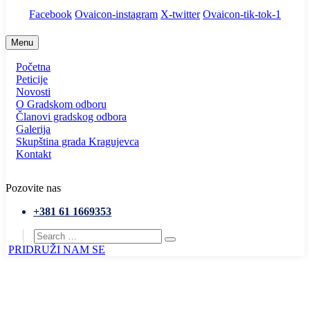
Facebook
Ovaicon-instagram
X-twitter
Ovaicon-tik-tok-1
Menu
Početna
Peticije
Novosti
O Gradskom odboru
Članovi gradskog odbora
Galerija
Skupština grada Kragujevca
Kontakt
Pozovite nas
+381 61 1669353
PRIDRUŽI NAM SE