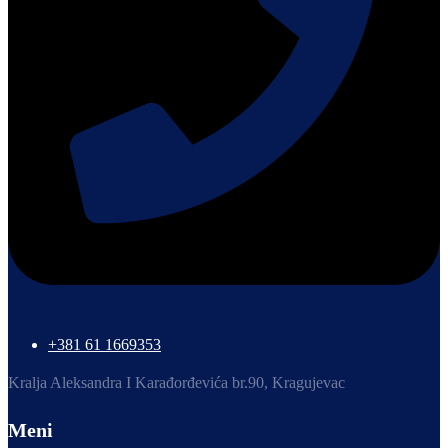
+381 61 1669353
Kralja Aleksandra I Karađorđevića br.90, Kragujevac
Meni