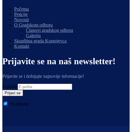
Početna
Peticije
Novosti
O Gradskom odboru
Članovi gradskog odbora
Galerija
Skupština grada Kragujevca
Kontakt
Prijavite se na naš newsletter!
Prijavite se i dobijajte najnovije informacije!
E-pošta
Prijavi se
Ovatheme