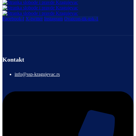
Facebook-f
X-twitter
Instagram
Ovaicon-tik-tok-1
Kontakt
info@ssp-kragujevac.rs