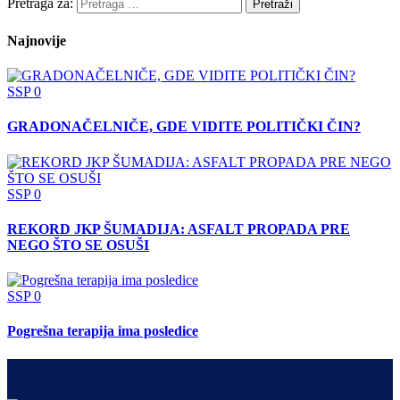
Pretraga za:
Najnovije
SSP
0
GRADONAČELNIČE, GDE VIDITE POLITIČKI ČIN?
SSP
0
REKORD JKP ŠUMADIJA: ASFALT PROPADA PRE
NEGO ŠTO SE OSUŠI
SSP
0
Pogrešna terapija ima posledice