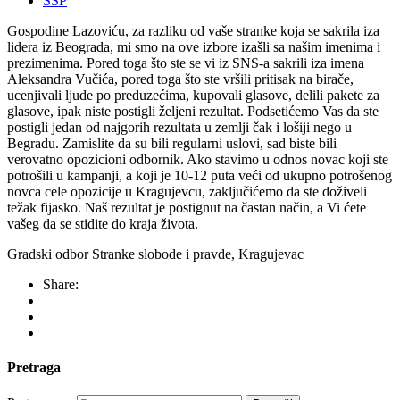
SSP
Gospodine Lazoviću, za razliku od vaše stranke koja se sakrila iza
lidera iz Beograda, mi smo na ove izbore izašli sa našim imenima i
prezimenima. Pored toga što ste se vi iz SNS-a sakrili iza imena
Aleksandra Vučića, pored toga što ste vršili pritisak na birače,
ucenjivali ljude po preduzećima, kupovali glasove, delili pakete za
glasove, ipak niste postigli željeni rezultat. Podsetićemo Vas da ste
postigli jedan od najgorih rezultata u zemlji čak i lošiji nego u
Begradu. Zamislite da su bili regularni uslovi, sad biste bili
verovatno opozicioni odbornik. Ako stavimo u odnos novac koji ste
potrošili u kampanji, a koji je 10-12 puta veći od ukupno potrošenog
novca cele opozicije u Kragujevcu, zaključićemo da ste doživeli
težak fijasko. Naš rezultat je postignut na častan način, a Vi ćete
vašeg da se stidite do kraja života.
Gradski odbor Stranke slobode i pravde, Kragujevac
Share:
Pretraga