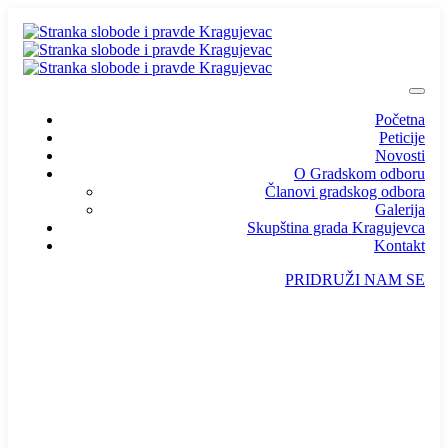
Početna
Peticije
Novosti
O Gradskom odboru
Članovi gradskog odbora
Galerija
Skupština grada Kragujevca
Kontakt
PRIDRUŽI NAM SE
info@ssp-kragujevac.rs
Kralja Aleksandra I Karađorđevića br.90, Kragujevac
Predsednik
/
Potpredsednik
/
SSP Srbija