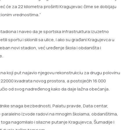
eć će za 22 kilometra proširiti Kragujevac čime se dobijaju
cionim vrednostima.“
 stadiona i naveo da je sportska infrastruktura izuzetno
i sportu i sklonili sa ulice, i ako su građani Kragujevca u
reban novi stadion, već uređenje škola i obdaništa i
e.
zna koji put najavio njegovu rekonstrukciu za drugu polovinu
 22000 kvadrata novog prostora, a postojećih 16 000
o učio od svog nadređenog kako da daje lažna obećanja.
dnike snaga bezbednosti, Palatu pravde, Data centar,
se paralelno izvode radovi na mnogim školama, obdaništima,
 toga nagomilalo i silazne putanje Kragujevca, Šumadije i