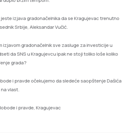
adi duplo bržim tempom.
ti jeste izjava gradonačelnika da se Kragujevac trenutno
sednik Srbije, Aleksandar Vučić.
om izjavom gradonačelnik sve zasluge za investicije u
eti da SNS u Kragujevcu ipak ne stoji toliko loše koliko
đenje grada?
obode i pravde očekujemo da sledeće saopštenje Dašića
 na vlast.
lobode i pravde, Kragujevac