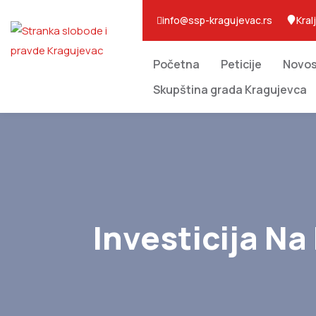
info@ssp-kragujevac.rs
Kral
Početna
Peticije
Novos
Skupština grada Kragujevca
Investicija Na