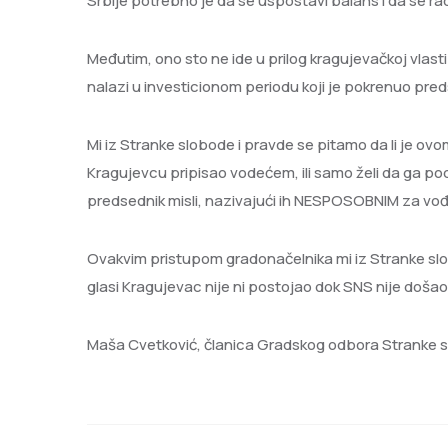
Srbije potrebno je da se uspostavi balans i da se r
Međutim, ono sto ne ide u prilog kragujevačkoj vlas
nalazi u investicionom periodu koji je pokrenuo pred
Mi iz Stranke slobode i pravde se pitamo da li je ov
Kragujevcu pripisao vodećem, ili samo želi da ga pods
predsednik misli, nazivajući ih NESPOSOBNIM za vo
Ovakvim pristupom gradonačelnika mi iz Stranke sl
glasi Kragujevac nije ni postojao dok SNS nije došao
Maša Cvetković, članica Gradskog odbora Stranke s