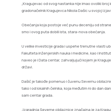
„Kragujevac od svog nastanka nije imao ovoliki broj inv
gradonačelnik Kragujevca Nikola Dašic u svojoj izjav
Obećanja koja postoje već punu deceniju od strane 
smo i ovog puta dobili ista, stara-nova obećanja.
U velike investicije grada i uspehe trenutne vlasti ub
Fakulteta inženjerskih nauka i medicine, kao i Instit
naveo je i Data centar, zahvaljujući kojem je Kragu
državi.
Dašić je takođe pomenuo i čuvenu Severnu obilazni
tako i od lokalnih čelnika, koja međutim ni do dan dan
sam centar grada.
„Izgradnja Severne obilaznice značajna je za Kragu