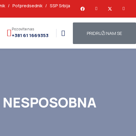
nik
/
Potpredsednik
/
SSP Srbija
Pozovite nas
PRIDRUŽI NAM SE
+381 61 1669353
alje NESPOSOBNA