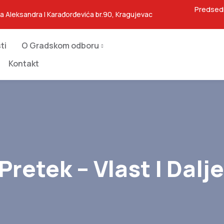
Predsed
ja Aleksandra I Karađorđevića br.90, Kragujevac
ti
O Gradskom odboru
Kontakt
 Pretek – Vlast I D