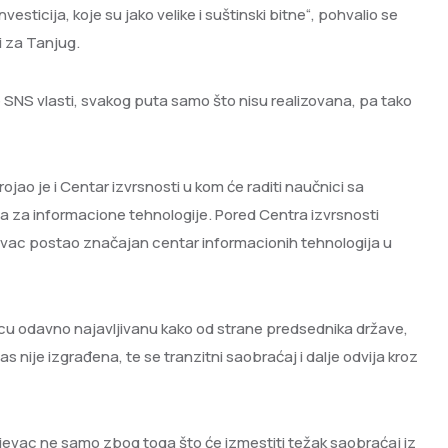
esticija, koje su jako velike i suštinski bitne“, pohvalio se
i za Tanjug.
SNS vlasti, svakog puta samo što nisu realizovana, pa tako
rojao je i Centar izvrsnosti u kom će raditi naučnici sa
uta za informacione tehnologije. Pored Centra izvrsnosti
jevac postao značajan centar informacionih tehnologija u
cu odavno najavljivanu kako od strane predsednika države,
as nije izgrađena, te se tranzitni saobraćaj i dalje odvija kroz
jevac ne samo zbog toga što će izmestiti težak saobraćaj iz