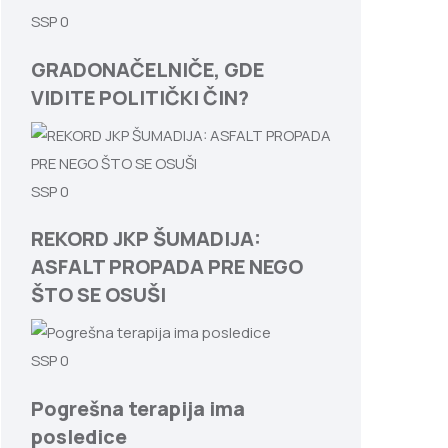
SSP
0
GRADONAČELNIČE, GDE
VIDITE POLITIČKI ČIN?
SSP
0
REKORD JKP ŠUMADIJA:
ASFALT PROPADA PRE NEGO
ŠTO SE OSUŠI
SSP
0
Pogrešna terapija ima
posledice