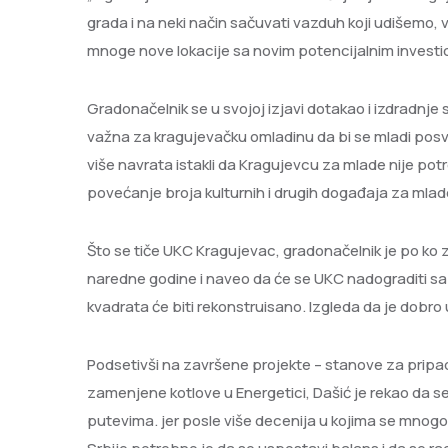
grada i na neki način sačuvati vazduh koji udišemo, v
mnoge nove lokacije sa novim potencijalnim investi
Gradonačelnik se u svojoj izjavi dotakao i izdradnje
važna za kragujevačku omladinu da bi se mladi posvetil
više navrata istakli da Kragujevcu za mlade nije pot
povećanje broja kulturnih i drugih događaja za mlad
Što se tiče UKC Kragujevac, gradonačelnik je po ko 
naredne godine i naveo da će se UKC nadograditi sa
kvadrata će biti rekonstruisano. Izgleda da je dobr
Podsetivši na završene projekte – stanove za pripa
zamenjene kotlove u Energetici, Dašić je rekao da 
putevima. jer posle više decenija u kojima se mnogo