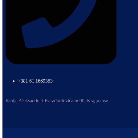
+381 61 1669353
Kralja Aleksandra I Karađorđevića br.90, Kragujevac