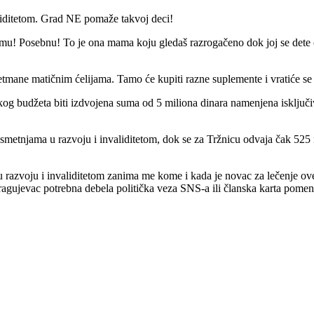
liditetom. Grad NE pomaže takvoj deci!
mu! Posebnu! To je ona mama koju gledaš razrogačeno dok joj se dete o
etmane matičnim ćelijama. Tamo će kupiti razne suplemente i vratiće se
kog budžeta biti izdvojena suma od 5 miliona dinara namenjena isključi
a smetnjama u razvoju i invaliditetom, dok se za Tržnicu odvaja čak 525 
razvoju i invaliditetom zanima me kome i kada je novac za lečenje ove
agujevac potrebna debela politička veza SNS-a ili članska karta pomen