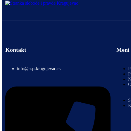
Kontakt
Meni
info@ssp-kragujevac.rs
P
P
N
O
S
K