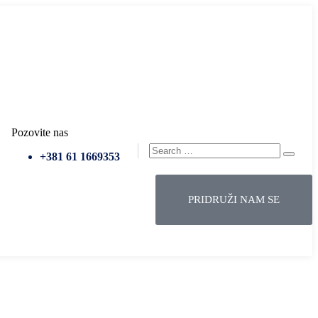
/
Potpredsednik
/
SSP Srbija
Pozovite nas
+381 61 1669353
PRIDRUŽI NAM SE