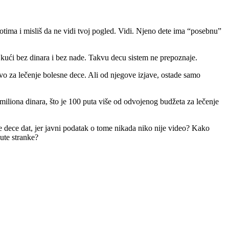
tima i misliš da ne vidi tvoj pogled. Vidi. Njeno dete ima “posebnu”
 kući bez dinara i bez nade. Takvu decu sistem ne prepoznaje.
vo za lečenje bolesne dece. Ali od njegove izjave, ostade samo
miliona dinara, što je 100 puta više od odvojenog budžeta za lečenje
 dece dat, jer javni podatak o tome nikada niko nije video? Kako
ute stranke?