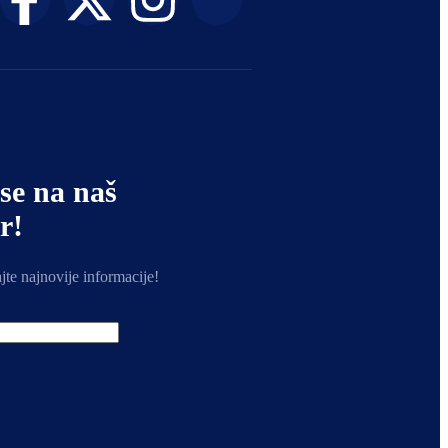
 se na naš
r!
ajte najnovije informacije!