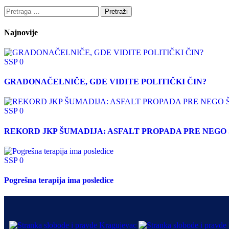
Najnovije
SSP
0
GRADONAČELNIČE, GDE VIDITE POLITIČKI ČIN?
SSP
0
REKORD JKP ŠUMADIJA: ASFALT PROPADA PRE NEGO 
SSP
0
Pogrešna terapija ima posledice