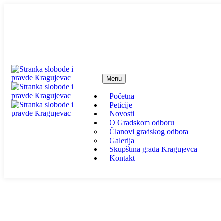
info@ssp-kragujevac.rs
Kralja Aleksandra I Karađor
Menu
Početna
Peticije
Novosti
O Gradskom odboru
Članovi gradskog odbora
Galerija
Skupština grada Kragujevca
Kontakt