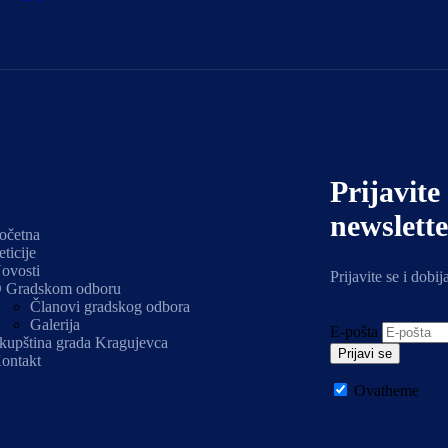
Prijavite
newslette
očetna
eticije
ovosti
Prijavite se i dobij
 Gradskom odboru
Članovi gradskog odbora
Galerija
E-pošta
kupština grada Kragujevca
Prijavi se
ontakt
Ovatheme