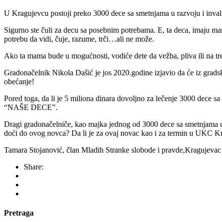
U
Kragujevcu postoji preko 3000 dece sa smetnjama u razvoju i inva
Sigurno ste čuli za decu sa posebnim potrebama. E, ta deca, imaju ma
potrebu da vidi, čuje, razume, trči…ali ne može.
Ako ta mama bude u mogućnosti, vodiće dete da vežba, pliva ili na tr
Gradonačelnik Nikola Dašić je jos 2020.godine izjavio da će iz grads
obećanje!
Pored toga, da li je 5 miliona dinara dovoljno za lečenje 3000 dece s
“NAŠE DECE”.
Dragi gradonačelniče, kao majka jednog od 3000 dece sa smetnjama u 
doći do ovog novca? Da li je za ovaj novac kao i za termin u UKC Kr
Tamara Stojanović, član Mladih Stranke slobode i pravde,Kragujevac
Share:
Pretraga