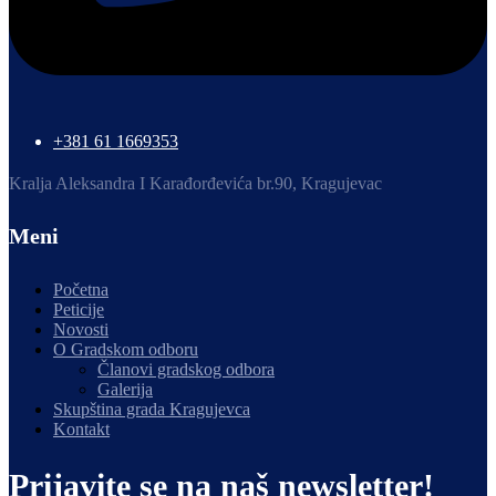
+381 61 1669353
Kralja Aleksandra I Karađorđevića br.90, Kragujevac
Meni
Početna
Peticije
Novosti
O Gradskom odboru
Članovi gradskog odbora
Galerija
Skupština grada Kragujevca
Kontakt
Prijavite se na naš newsletter!