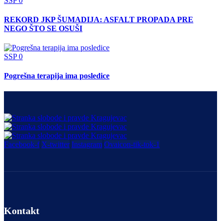
SSP
0
REKORD JKP ŠUMADIJA: ASFALT PROPADA PRE
NEGO ŠTO SE OSUŠI
SSP
0
Pogrešna terapija ima posledice
Facebook-f
X-twitter
Instagram
Ovaicon-tik-tok-1
Kontakt