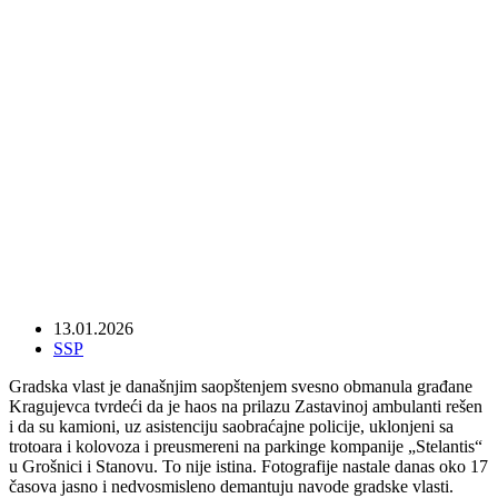
Gradska vlast ponovo obmanula
Kragujevčane – kamioni i dalje blokiraju
prilaz Zastavinoj ambulanti
13.01.2026
SSP
Gradska vlast je današnjim saopštenjem svesno obmanula građane
Kragujevca tvrdeći da je haos na prilazu Zastavinoj ambulanti rešen
i da su kamioni, uz asistenciju saobraćajne policije, uklonjeni sa
trotoara i kolovoza i preusmereni na parkinge kompanije „Stelantis“
u Grošnici i Stanovu. To nije istina. Fotografije nastale danas oko 17
časova jasno i nedvosmisleno demantuju navode gradske vlasti.