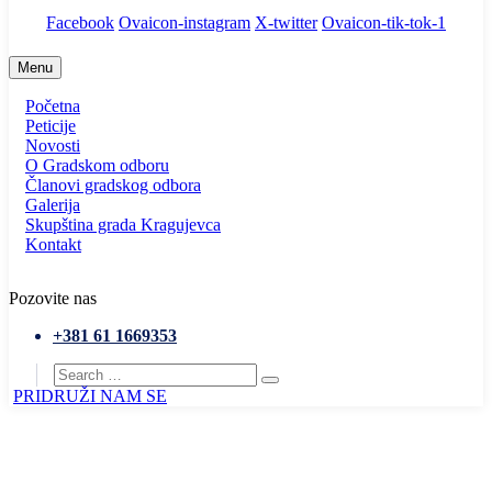
Facebook
Ovaicon-instagram
X-twitter
Ovaicon-tik-tok-1
Menu
Početna
Peticije
Novosti
O Gradskom odboru
Članovi gradskog odbora
Galerija
Skupština grada Kragujevca
Kontakt
Pozovite nas
+381 61 1669353
PRIDRUŽI NAM SE