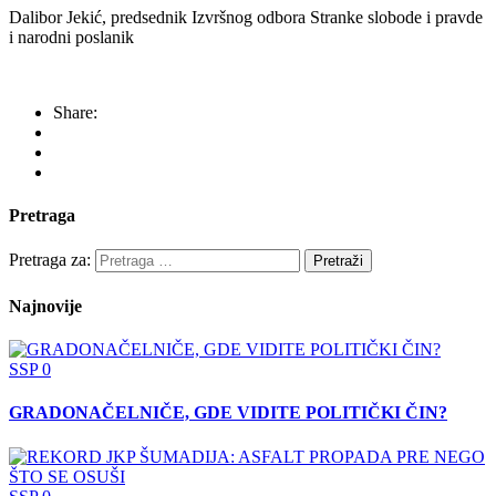
Dalibor Jekić, predsednik Izvršnog odbora Stranke slobode i pravde
i narodni poslanik
Share:
Pretraga
Pretraga za:
Najnovije
SSP
0
GRADONAČELNIČE, GDE VIDITE POLITIČKI ČIN?