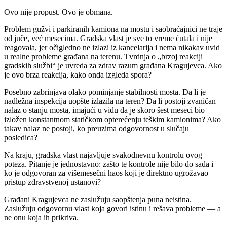
Ovo nije propust. Ovo je obmana.
Problem gužvi i parkiranih kamiona na mostu i saobraćajnici ne traje
od juče, već mesecima. Gradska vlast je sve to vreme ćutala i nije
reagovala, jer očigledno ne izlazi iz kancelarija i nema nikakav uvid
u realne probleme građana na terenu. Tvrdnja o „brzoj reakciji
gradskih službi“ je uvreda za zdrav razum građana Kragujevca. Ako
je ovo brza reakcija, kako onda izgleda spora?
Posebno zabrinjava olako pominjanje stabilnosti mosta. Da li je
nadležna inspekcija uopšte izlazila na teren? Da li postoji zvaničan
nalaz o stanju mosta, imajući u vidu da je skoro šest meseci bio
izložen konstantnom statičkom opterećenju teškim kamionima? Ako
takav nalaz ne postoji, ko preuzima odgovornost u slučaju
posledica?
Na kraju, gradska vlast najavljuje svakodnevnu kontrolu ovog
poteza. Pitanje je jednostavno: zašto te kontrole nije bilo do sada i
ko je odgovoran za višemesečni haos koji je direktno ugrožavao
pristup zdravstvenoj ustanovi?
Građani Kragujevca ne zaslužuju saopštenja puna neistina.
Zaslužuju odgovornu vlast koja govori istinu i rešava probleme — a
ne onu koja ih prikriva.