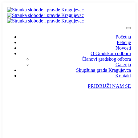
Početna
Peticije
Novosti
O Gradskom odboru
Članovi gradskog odbora
Galerija
Skupština grada Kragujevca
Kontakt
PRIDRUŽI NAM SE
info@ssp-kragujevac.rs
Kralja Aleksandra I Karađorđevića br.90, Kragujevac
Predsednik
/
Potpredsednik
/
SSP Srbija