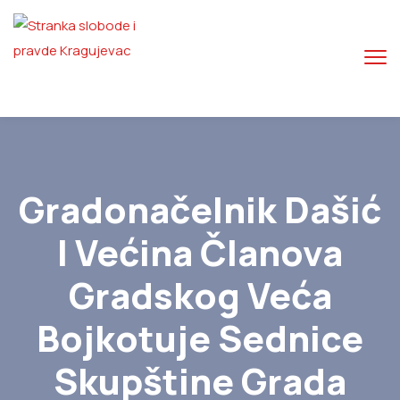
Gradonačelnik Dašić
I Većina Članova
Gradskog Veća
Bojkotuje Sednice
Skupštine Grada