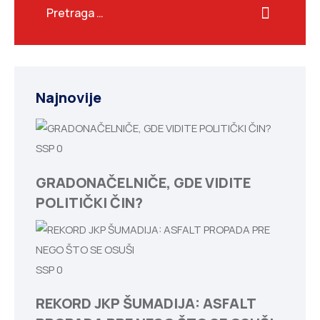
Najnovije
SSP
0
GRADONAČELNIČE, GDE VIDITE
POLITIČKI ČIN?
SSP
0
REKORD JKP ŠUMADIJA: ASFALT