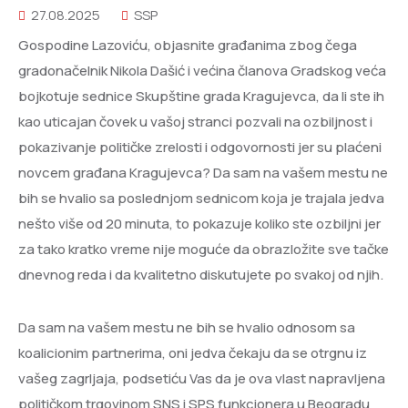
27.08.2025
SSP
Gospodine Lazoviću, objasnite građanima zbog čega
gradonačelnik Nikola Dašić i većina članova Gradskog veća
bojkotuje sednice Skupštine grada Kragujevca, da li ste ih
kao uticajan čovek u vašoj stranci pozvali na ozbiljnost i
pokazivanje političke zrelosti i odgovornosti jer su plaćeni
novcem građana Kragujevca? Da sam na vašem mestu ne
bih se hvalio sa poslednjom sednicom koja je trajala jedva
nešto više od 20 minuta, to pokazuje koliko ste ozbiljni jer
za tako kratko vreme nije moguće da obrazložite sve tačke
dnevnog reda i da kvalitetno diskutujete po svakoj od njih.
​Da sam na vašem mestu ne bih se hvalio odnosom sa
koalicionim partnerima, oni jedva čekaju da se otrgnu iz
vašeg zagrljaja, podsetiću Vas da je ova vlast napravljena
političkom trgovinom SNS i SPS funkcionera u Beogradu