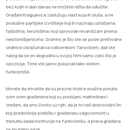
bez kojih ni dan danas ne možete ništa da odlučite.
Građani Kragujevca zaslužuju vlast koja ih sluša, a ne
poslušne partijske izvršitelje koji ih nazivaju ustašama,
fašistima, teroristima i koji sprovode revanšizam prema
neistomišljenicima. Sramno je što ste se posle prethodne
sednice obračunali sa odbornikom Tanovićem, dali ste
nalog da se on degradira u svojoj firmi samo zato što je
opozicija. Time ste jasno pokazali kako sistem
funkcioniše.
​Morate da shvatite da su prazne stolice snažna poruka
svim onim građanima koji su prebijani, maltretirani i
vređani, da smo čvrsto uz njih, da je to naš dobrovoljni čin
koji predstavlja političku i građansku odgovornost u
trenutku kada institucije ne funkcionišu, a prava građana
se brutalno gaze.