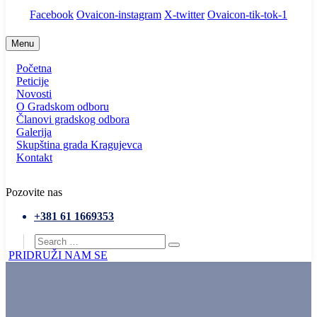
Facebook
Ovaicon-instagram
X-twitter
Ovaicon-tik-tok-1
Menu
Početna
Peticije
Novosti
O Gradskom odboru
Članovi gradskog odbora
Galerija
Skupština grada Kragujevca
Kontakt
Pozovite nas
+381 61 1669353
PRIDRUŽI NAM SE