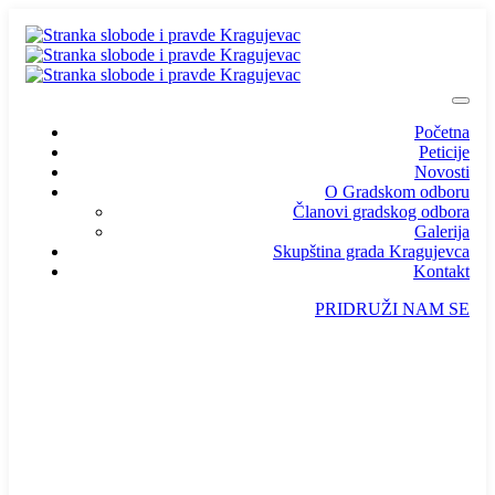
Početna
Peticije
Novosti
O Gradskom odboru
Članovi gradskog odbora
Galerija
Skupština grada Kragujevca
Kontakt
PRIDRUŽI NAM SE
info@ssp-kragujevac.rs
Kralja Aleksandra I Karađorđevića br.90, Kragujevac
Predsednik
/
Potpredsednik
/
SSP Srbija