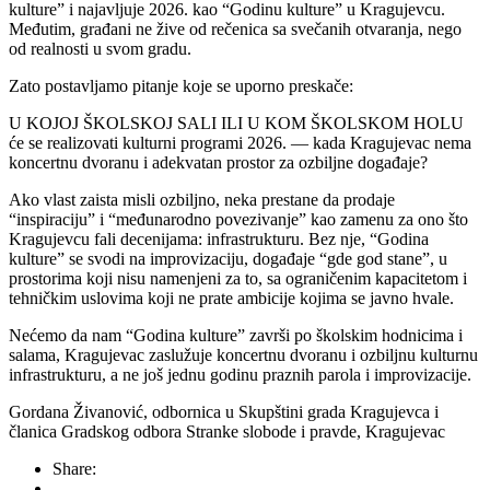
kulture” i najavljuje 2026. kao “Godinu kulture” u Kragujevcu.
Međutim, građani ne žive od rečenica sa svečanih otvaranja, nego
od realnosti u svom gradu.
Zato postavljamo pitanje koje se uporno preskače:
U KOJOJ ŠKOLSKOJ SALI ILI U KOM ŠKOLSKOM HOLU
će se realizovati kulturni programi 2026. — kada Kragujevac nema
koncertnu dvoranu i adekvatan prostor za ozbiljne događaje?
Ako vlast zaista misli ozbiljno, neka prestane da prodaje
“inspiraciju” i “međunarodno povezivanje” kao zamenu za ono što
Kragujevcu fali decenijama: infrastrukturu. Bez nje, “Godina
kulture” se svodi na improvizaciju, događaje “gde god stane”, u
prostorima koji nisu namenjeni za to, sa ograničenim kapacitetom i
tehničkim uslovima koji ne prate ambicije kojima se javno hvale.
Nećemo da nam “Godina kulture” završi po školskim hodnicima i
salama, Kragujevac zaslužuje koncertnu dvoranu i ozbiljnu kulturnu
infrastrukturu, a ne još jednu godinu praznih parola i improvizacije.
Gordana Živanović, odbornica u Skupštini grada Kragujevca i
članica Gradskog odbora Stranke slobode i pravde, Kragujevac
Share: