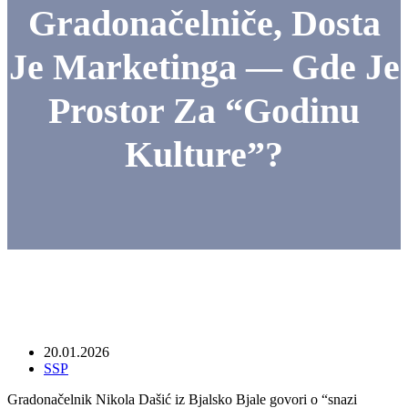
Gradonačelniče, Dosta
Je Marketinga — Gde Je
Prostor Za “Godinu
Kulture”?
20.01.2026
SSP
Gradonačelnik Nikola Dašić iz Bjalsko Bjale govori o “snazi