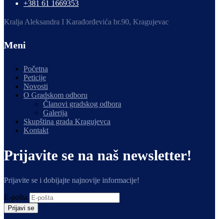
+381 61 1669353
Kralja Aleksandra I Karađorđevića br.90, Kragujevac
Meni
Početna
Peticije
Novosti
O Gradskom odboru
Članovi gradskog odbora
Galerija
Skupština grada Kragujevca
Kontakt
Prijavite se na naš newsletter!
Prijavite se i dobijajte najnovije informacije!
E-pošta
Prijavi se