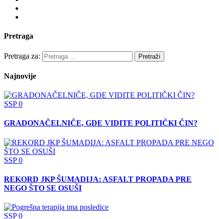
Pretraga
Pretraga za:
Najnovije
SSP
0
GRADONAČELNIČE, GDE VIDITE POLITIČKI ČIN?
SSP
0
REKORD JKP ŠUMADIJA: ASFALT PROPADA PRE
NEGO ŠTO SE OSUŠI
SSP
0